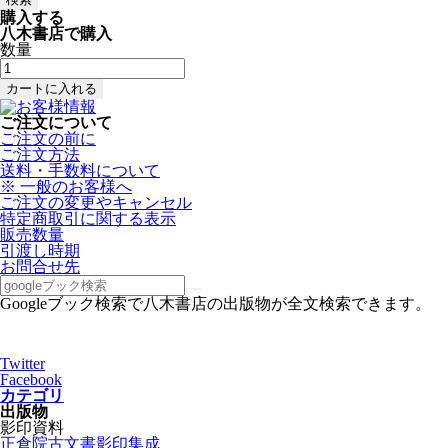
購入する
八木書店で購入
数量
ご注文について
ご注文の前に
ご注文方法
送料・手数料について
※ 一般のお客様へ
ご注文の変更やキャンセル
特定商取引に関する表示
販売数量
引渡し時期
お問合せ先
Googleブック検索で八木書店の出版物が全文検索できます。
Twitter
Facebook
カテゴリ
出版物
影印資料
正倉院古文書影印集成