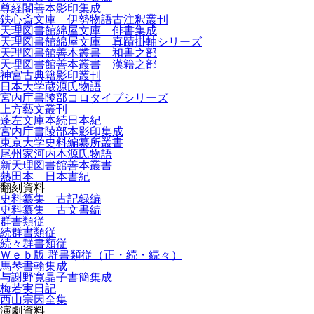
尊経閣善本影印集成
鉄心斎文庫 伊勢物語古注釈叢刊
天理図書館綿屋文庫 俳書集成
天理図書館綿屋文庫 真蹟掛軸シリーズ
天理図書館善本叢書 和書之部
天理図書館善本叢書 漢籍之部
神宮古典籍影印叢刊
日本大学蔵源氏物語
宮内庁書陵部コロタイプシリーズ
上方藝文叢刊
蓬左文庫本続日本紀
宮内庁書陵部本影印集成
東京大学史料編纂所叢書
尾州家河内本源氏物語
新天理図書館善本叢書
熱田本 日本書紀
翻刻資料
史料纂集 古記録編
史料纂集 古文書編
群書類従
続群書類従
続々群書類従
Ｗｅｂ版 群書類従（正・続・続々）
馬琴書翰集成
与謝野寛晶子書簡集成
梅若実日記
西山宗因全集
演劇資料