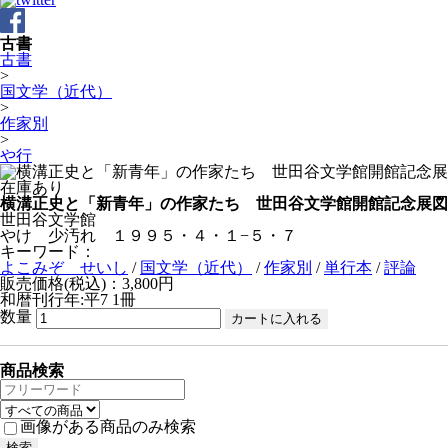
古書
古書
>
国文学（近代）
>
作家別
>
や行
在庫あり
横溝正史と「新青年」の作家たち 世田谷文学館開館記念展図
世田谷文学館
やけ 少汚れ １９９５・４・１−５・７
キーワード：
よこみぞ せいし
/
国文学（近代）
/
作家別
/
単行本
/
評論
販売価格(税込)：3,800円
和暦刊行年:平7
1冊
数量
商品検索
画像がある商品のみ検索