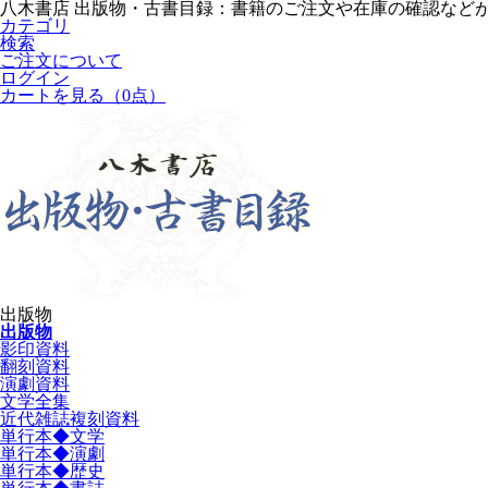
八木書店 出版物・古書目録：書籍のご注文や在庫の確認など
カテゴリ
検索
ご注文について
ログイン
カートを見る
（0点）
出版物
出版物
影印資料
翻刻資料
演劇資料
文学全集
近代雑誌複刻資料
単行本◆文学
単行本◆演劇
単行本◆歴史