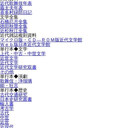
近代歌舞伎年表
義太夫年表
喜多村緑郎日記
文学全集
石橋忍月全集
徳田秋聲全集
近松秋江全集
近代雑誌複刻資料
マイクロ版・ＣＤ―ＲＯＭ版近代文学館
Ｗｅｂ版日本近代文学館
単行本◆文学
上代・中古・中世文学
近世文学
近代文学
近代文学研究双書
その他
単行本◆演劇
歌舞伎・浄瑠璃
能・狂言
単行本◆歴史
古代交通研究
日本史研究叢書
輸入書
考古学
古代
中世
近世
近現代