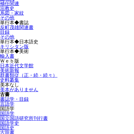
補任関連
宗教史
系図・家紋
その他
単行本◆書誌
反町茂雄関連書
目録
その他
単行本◆日本語史
キリシタン版
単行本◆美術
輸入書
Ｗｅｂ版
日本近代文学館
美術新報
群書類従（正・続・続々）
史料纂集
美本なし
美本がありません
古書
書誌学・目録
言語学
国語学
国語学
国立国語研究所刊行書
国語学史
国語史
古辞書