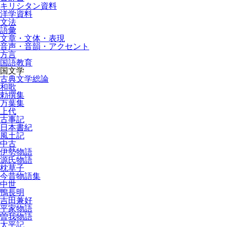
キリシタン資料
洋学資料
文法
語彙
文章・文体・表現
音声・音韻・アクセント
方言
国語教育
国文学
古典文学総論
和歌
勅撰集
万葉集
上代
古事記
日本書紀
風土記
中古
伊勢物語
源氏物語
枕草子
今昔物語集
中世
鴨長明
吉田兼好
平家物語
曽我物語
太平記