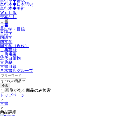
単行本◆書誌
単行本◆日本語史
単行本◆美術
Ｗｅｂ版
美本なし
古書
古書
書誌学・目録
言語学
国語学
国文学
国文学（近代）
古典芸能
古典複製
近代自筆物
古典籍
古書目録
八木書店グループ
画像がある商品のみ検索
トップページ
＞
古書
＞
商品詳細