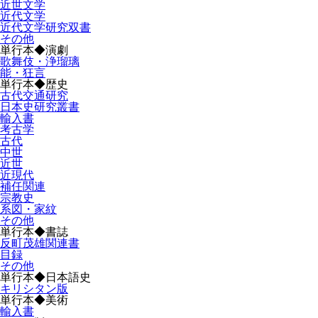
近世文学
近代文学
近代文学研究双書
その他
単行本◆演劇
歌舞伎・浄瑠璃
能・狂言
単行本◆歴史
古代交通研究
日本史研究叢書
輸入書
考古学
古代
中世
近世
近現代
補任関連
宗教史
系図・家紋
その他
単行本◆書誌
反町茂雄関連書
目録
その他
単行本◆日本語史
キリシタン版
単行本◆美術
輸入書