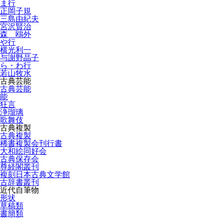
ま行
正岡子規
三島由紀夫
宮沢賢治
森 鴎外
や行
横光利一
与謝野晶子
ら・わ行
若山牧水
古典芸能
古典芸能
能
狂言
浄瑠璃
歌舞伎
古典複製
古典複製
稀書複製会刊行書
大和絵同好会
古典保存会
尊経閣叢刊
複刻日本古典文学館
古辞書叢刊
近代自筆物
形状
草稿類
書簡類