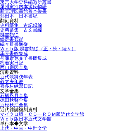
東京大学史料編纂所叢書
尾州家河内本源氏物語
新天理図書館善本叢書
熱田本 日本書紀
翻刻資料
史料纂集 古記録編
史料纂集 古文書編
群書類従
続群書類従
続々群書類従
Ｗｅｂ版 群書類従（正・続・続々）
馬琴書翰集成
与謝野寛晶子書簡集成
梅若実日記
西山宗因全集
演劇資料
近代歌舞伎年表
義太夫年表
喜多村緑郎日記
文学全集
石橋忍月全集
徳田秋聲全集
近松秋江全集
近代雑誌複刻資料
マイクロ版・ＣＤ―ＲＯＭ版近代文学館
Ｗｅｂ版日本近代文学館
単行本◆文学
上代・中古・中世文学