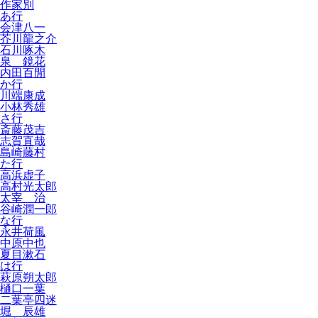
作家別
あ行
会津八一
芥川龍之介
石川啄木
泉 鏡花
内田百閒
か行
川端康成
小林秀雄
さ行
斎藤茂吉
志賀直哉
島崎藤村
た行
高浜虚子
高村光太郎
太宰 治
谷崎潤一郎
な行
永井荷風
中原中也
夏目漱石
は行
萩原朔太郎
樋口一葉
二葉亭四迷
堀 辰雄