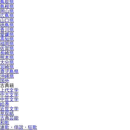
鳥取県
島根県
岡山県
広島県
山口県
徳島県
香川県
愛媛県
高知県
福岡県
佐賀県
長崎県
熊本県
大分県
宮崎県
鹿児島県
沖縄県
国外
古典籍
上代文学
中古文学
中世文学
絵巻
近世文学
草双紙
古典芸能
和歌
連歌・俳諧・狂歌