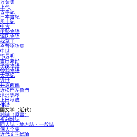
万葉集
上代
古事記
日本書紀
風土記
中古
伊勢物語
源氏物語
枕草子
今昔物語集
中世
鴨長明
吉田兼好
平家物語
曽我物語
太平記
近世
井原西鶴
近松門左衛門
滝沢馬琴
上田秋成
俳諧
国文学（近代）
雑誌（原書）
複刻雑誌
同人誌・地方誌・一般誌
個人全集
近代文学総論