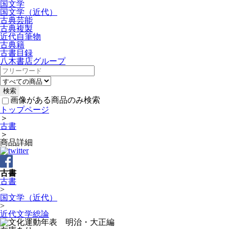
国文学
国文学（近代）
古典芸能
古典複製
近代自筆物
古典籍
古書目録
八木書店グループ
画像がある商品のみ検索
トップページ
＞
古書
＞
商品詳細
古書
古書
>
国文学（近代）
>
近代文学総論