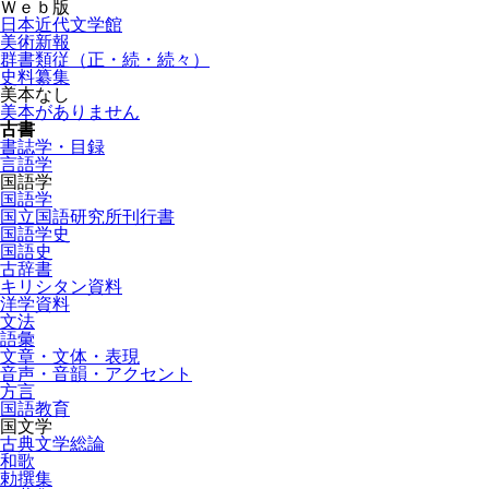
Ｗｅｂ版
日本近代文学館
美術新報
群書類従（正・続・続々）
史料纂集
美本なし
美本がありません
古書
書誌学・目録
言語学
国語学
国語学
国立国語研究所刊行書
国語学史
国語史
古辞書
キリシタン資料
洋学資料
文法
語彙
文章・文体・表現
音声・音韻・アクセント
方言
国語教育
国文学
古典文学総論
和歌
勅撰集