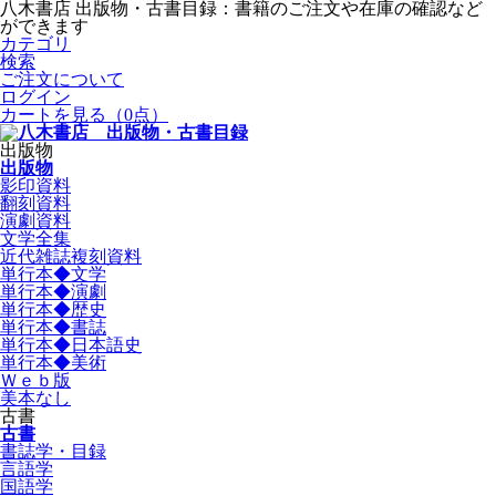
八木書店 出版物・古書目録：書籍のご注文や在庫の確認など
ができます
カテゴリ
検索
ご注文について
ログイン
カートを見る
（0点）
出版物
出版物
影印資料
翻刻資料
演劇資料
文学全集
近代雑誌複刻資料
単行本◆文学
単行本◆演劇
単行本◆歴史
単行本◆書誌
単行本◆日本語史
単行本◆美術
Ｗｅｂ版
美本なし
古書
古書
書誌学・目録
言語学
国語学