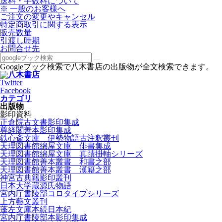
送料・手数料について
※ 一般のお客様へ
ご注文の変更やキャンセル
特定商取引に関する表示
販売数量
引渡し時期
お問合せ先
Googleブック検索で八木書店の出版物が全文検索できます。
Twitter
Facebook
カテゴリ
出版物
影印資料
正倉院古文書影印集成
尊経閣善本影印集成
鉄心斎文庫 伊勢物語古注釈叢刊
天理図書館綿屋文庫 俳書集成
天理図書館綿屋文庫 真蹟掛軸シリーズ
天理図書館善本叢書 和書之部
天理図書館善本叢書 漢籍之部
神宮古典籍影印叢刊
日本大学蔵源氏物語
宮内庁書陵部コロタイプシリーズ
上方藝文叢刊
蓬左文庫本続日本紀
宮内庁書陵部本影印集成