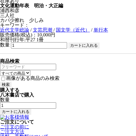
在庫あり
文化運動年表 明治・大正編
浦西和彦
三人社
カバ少擦れ 少しみ
キーワード：
近代文学総論
/
文芸思潮
/
国文学（近代）
/
単行本
販売価格(税込)：10,000円
和暦刊行年:平27
1冊
数量
商品検索
画像がある商品のみ検索
購入する
八木書店で購入
数量
ご注文について
ご注文の前に
ご注文方法