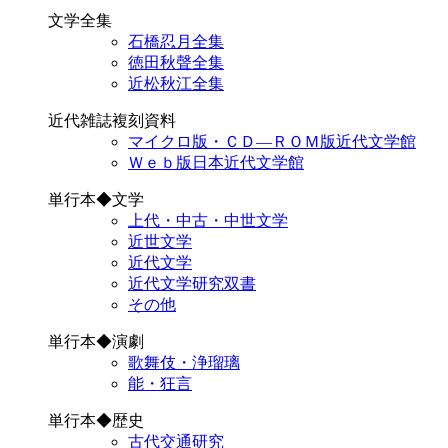
文学全集
石橋忍月全集
徳田秋聲全集
近松秋江全集
近代雑誌複刻資料
マイクロ版・ＣＤ―ＲＯＭ版近代文学館
Ｗｅｂ版日本近代文学館
単行本◆文学
上代・中古・中世文学
近世文学
近代文学
近代文学研究双書
その他
単行本◆演劇
歌舞伎・浄瑠璃
能・狂言
単行本◆歴史
古代交通研究