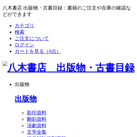
八木書店 出版物・古書目録：書籍のご注文や在庫の確認な
どができます
カテゴリ
検索
ご注文について
ログイン
カートを見る
（0点）
出版物
出版物
影印資料
翻刻資料
演劇資料
文学全集