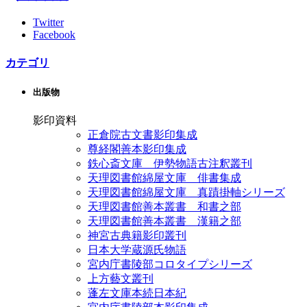
Twitter
Facebook
カテゴリ
出版物
影印資料
正倉院古文書影印集成
尊経閣善本影印集成
鉄心斎文庫 伊勢物語古注釈叢刊
天理図書館綿屋文庫 俳書集成
天理図書館綿屋文庫 真蹟掛軸シリーズ
天理図書館善本叢書 和書之部
天理図書館善本叢書 漢籍之部
神宮古典籍影印叢刊
日本大学蔵源氏物語
宮内庁書陵部コロタイプシリーズ
上方藝文叢刊
蓬左文庫本続日本紀