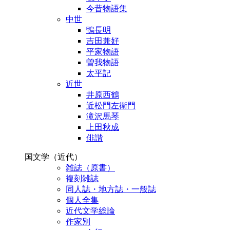
今昔物語集
中世
鴨長明
吉田兼好
平家物語
曽我物語
太平記
近世
井原西鶴
近松門左衛門
滝沢馬琴
上田秋成
俳諧
国文学（近代）
雑誌（原書）
複刻雑誌
同人誌・地方誌・一般誌
個人全集
近代文学総論
作家別