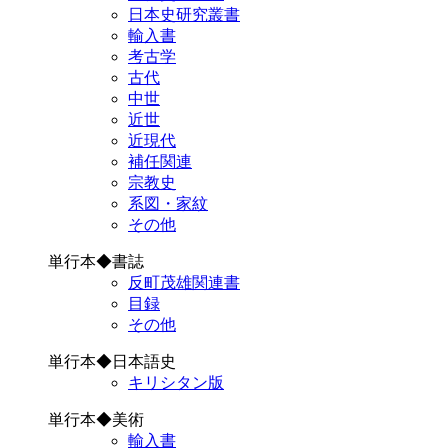
日本史研究叢書
輸入書
考古学
古代
中世
近世
近現代
補任関連
宗教史
系図・家紋
その他
単行本◆書誌
反町茂雄関連書
目録
その他
単行本◆日本語史
キリシタン版
単行本◆美術
輸入書