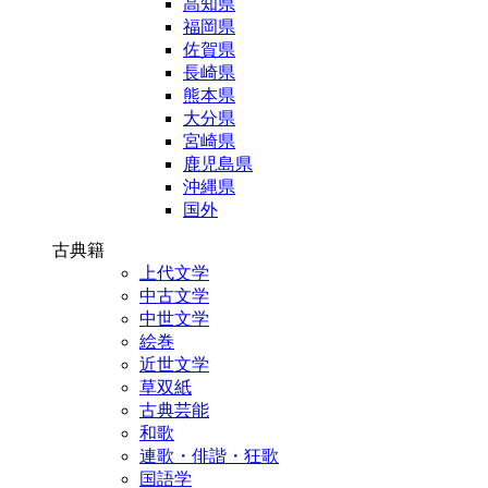
高知県
福岡県
佐賀県
長崎県
熊本県
大分県
宮崎県
鹿児島県
沖縄県
国外
古典籍
上代文学
中古文学
中世文学
絵巻
近世文学
草双紙
古典芸能
和歌
連歌・俳諧・狂歌
国語学