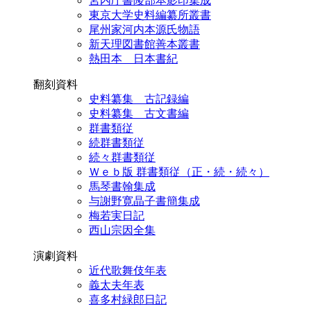
宮内庁書陵部本影印集成
東京大学史料編纂所叢書
尾州家河内本源氏物語
新天理図書館善本叢書
熱田本 日本書紀
翻刻資料
史料纂集 古記録編
史料纂集 古文書編
群書類従
続群書類従
続々群書類従
Ｗｅｂ版 群書類従（正・続・続々）
馬琴書翰集成
与謝野寛晶子書簡集成
梅若実日記
西山宗因全集
演劇資料
近代歌舞伎年表
義太夫年表
喜多村緑郎日記