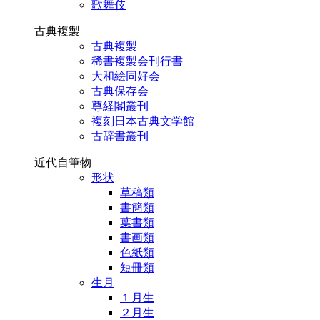
歌舞伎
古典複製
古典複製
稀書複製会刊行書
大和絵同好会
古典保存会
尊経閣叢刊
複刻日本古典文学館
古辞書叢刊
近代自筆物
形状
草稿類
書簡類
葉書類
書画類
色紙類
短冊類
生月
１月生
２月生