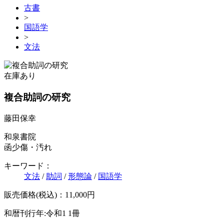
古書
>
国語学
>
文法
在庫あり
複合助詞の研究
藤田保幸
和泉書院
函少傷・汚れ
キーワード：
文法
/
助詞
/
形態論
/
国語学
販売価格(税込)：11,000円
和暦刊行年:令和1
1冊