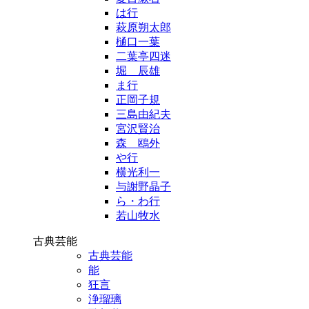
は行
萩原朔太郎
樋口一葉
二葉亭四迷
堀 辰雄
ま行
正岡子規
三島由紀夫
宮沢賢治
森 鴎外
や行
横光利一
与謝野晶子
ら・わ行
若山牧水
古典芸能
古典芸能
能
狂言
浄瑠璃