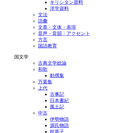
キリシタン資料
洋学資料
文法
語彙
文章・文体・表現
音声・音韻・アクセント
方言
国語教育
国文学
古典文学総論
和歌
勅撰集
万葉集
上代
古事記
日本書紀
風土記
中古
伊勢物語
源氏物語
枕草子