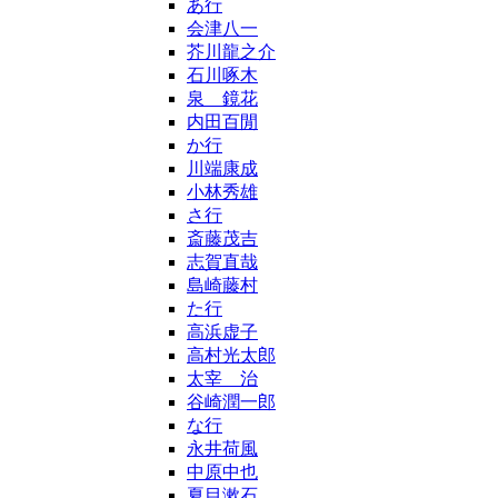
あ行
会津八一
芥川龍之介
石川啄木
泉 鏡花
内田百閒
か行
川端康成
小林秀雄
さ行
斎藤茂吉
志賀直哉
島崎藤村
た行
高浜虚子
高村光太郎
太宰 治
谷崎潤一郎
な行
永井荷風
中原中也
夏目漱石