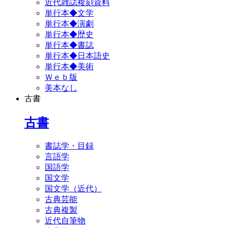
近代雑誌複刻資料
単行本◆文学
単行本◆演劇
単行本◆歴史
単行本◆書誌
単行本◆日本語史
単行本◆美術
Ｗｅｂ版
美本なし
古書
古書
書誌学・目録
言語学
国語学
国文学
国文学（近代）
古典芸能
古典複製
近代自筆物