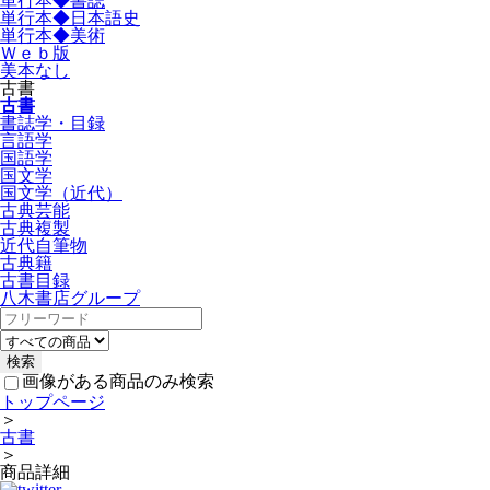
単行本◆書誌
単行本◆日本語史
単行本◆美術
Ｗｅｂ版
美本なし
古書
古書
書誌学・目録
言語学
国語学
国文学
国文学（近代）
古典芸能
古典複製
近代自筆物
古典籍
古書目録
八木書店グループ
画像がある商品のみ検索
トップページ
＞
古書
＞
商品詳細