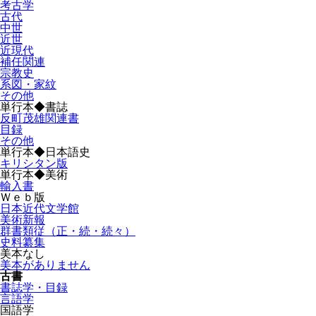
考古学
古代
中世
近世
近現代
補任関連
宗教史
系図・家紋
その他
単行本◆書誌
反町茂雄関連書
目録
その他
単行本◆日本語史
キリシタン版
単行本◆美術
輸入書
Ｗｅｂ版
日本近代文学館
美術新報
群書類従（正・続・続々）
史料纂集
美本なし
美本がありません
古書
書誌学・目録
言語学
国語学