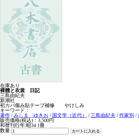
在庫あり
裸體と衣裳 日記
三島由紀夫
新潮社
初カバ傷み貼テープ補修 やけしみ
キーワード：
著作
/
みしま ゆきお
/
国文学（近代）
/
三島由紀夫
/
作家別
/
販売価格(税込)：3,500円
和暦刊行年:昭34
1冊
数量