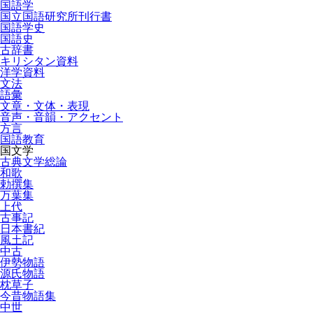
国語学
国立国語研究所刊行書
国語学史
国語史
古辞書
キリシタン資料
洋学資料
文法
語彙
文章・文体・表現
音声・音韻・アクセント
方言
国語教育
国文学
古典文学総論
和歌
勅撰集
万葉集
上代
古事記
日本書紀
風土記
中古
伊勢物語
源氏物語
枕草子
今昔物語集
中世