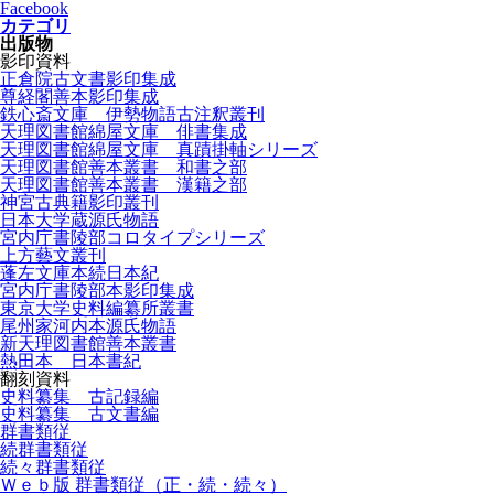
Facebook
カテゴリ
出版物
影印資料
正倉院古文書影印集成
尊経閣善本影印集成
鉄心斎文庫 伊勢物語古注釈叢刊
天理図書館綿屋文庫 俳書集成
天理図書館綿屋文庫 真蹟掛軸シリーズ
天理図書館善本叢書 和書之部
天理図書館善本叢書 漢籍之部
神宮古典籍影印叢刊
日本大学蔵源氏物語
宮内庁書陵部コロタイプシリーズ
上方藝文叢刊
蓬左文庫本続日本紀
宮内庁書陵部本影印集成
東京大学史料編纂所叢書
尾州家河内本源氏物語
新天理図書館善本叢書
熱田本 日本書紀
翻刻資料
史料纂集 古記録編
史料纂集 古文書編
群書類従
続群書類従
続々群書類従
Ｗｅｂ版 群書類従（正・続・続々）