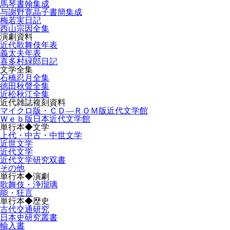
馬琴書翰集成
与謝野寛晶子書簡集成
梅若実日記
西山宗因全集
演劇資料
近代歌舞伎年表
義太夫年表
喜多村緑郎日記
文学全集
石橋忍月全集
徳田秋聲全集
近松秋江全集
近代雑誌複刻資料
マイクロ版・ＣＤ―ＲＯＭ版近代文学館
Ｗｅｂ版日本近代文学館
単行本◆文学
上代・中古・中世文学
近世文学
近代文学
近代文学研究双書
その他
単行本◆演劇
歌舞伎・浄瑠璃
能・狂言
単行本◆歴史
古代交通研究
日本史研究叢書
輸入書