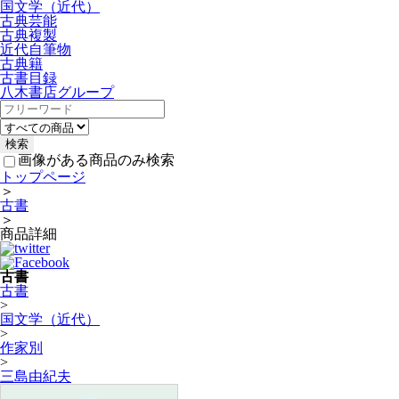
国文学（近代）
古典芸能
古典複製
近代自筆物
古典籍
古書目録
八木書店グループ
画像がある商品のみ検索
トップページ
＞
古書
＞
商品詳細
古書
古書
>
国文学（近代）
>
作家別
>
三島由紀夫