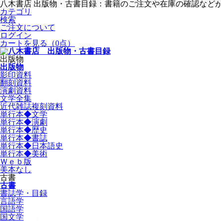
八木書店 出版物・古書目録：書籍のご注文や在庫の確認など
カテゴリ
検索
ご注文について
ログイン
カートを見る
（0点）
出版物
出版物
影印資料
翻刻資料
演劇資料
文学全集
近代雑誌複刻資料
単行本◆文学
単行本◆演劇
単行本◆歴史
単行本◆書誌
単行本◆日本語史
単行本◆美術
Ｗｅｂ版
美本なし
古書
古書
書誌学・目録
言語学
国語学
国文学