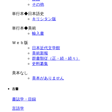
その他
単行本◆日本語史
キリシタン版
単行本◆美術
輸入書
Ｗｅｂ版
日本近代文学館
美術新報
群書類従（正・続・続々）
史料纂集
美本なし
美本がありません
古書
書誌学・目録
言語学