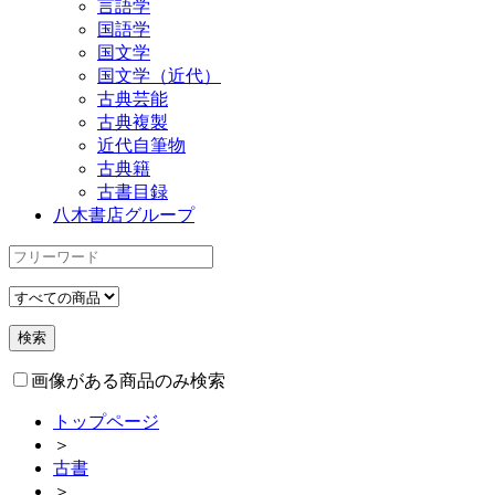
言語学
国語学
国文学
国文学（近代）
古典芸能
古典複製
近代自筆物
古典籍
古書目録
八木書店グループ
画像がある商品のみ検索
トップページ
＞
古書
＞