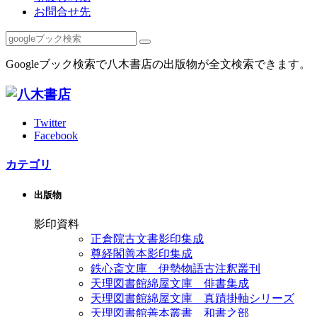
お問合せ先
Googleブック検索で八木書店の出版物が全文検索できます。
Twitter
Facebook
カテゴリ
出版物
影印資料
正倉院古文書影印集成
尊経閣善本影印集成
鉄心斎文庫 伊勢物語古注釈叢刊
天理図書館綿屋文庫 俳書集成
天理図書館綿屋文庫 真蹟掛軸シリーズ
天理図書館善本叢書 和書之部