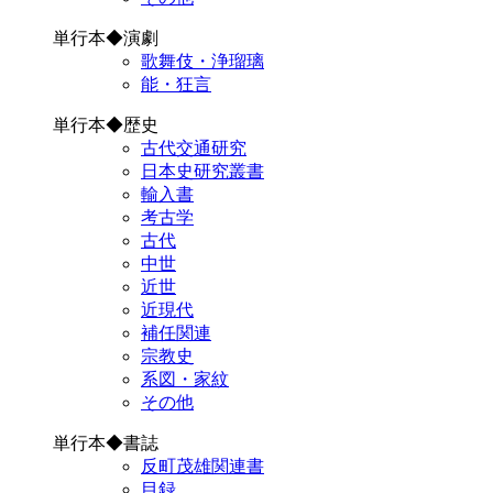
単行本◆演劇
歌舞伎・浄瑠璃
能・狂言
単行本◆歴史
古代交通研究
日本史研究叢書
輸入書
考古学
古代
中世
近世
近現代
補任関連
宗教史
系図・家紋
その他
単行本◆書誌
反町茂雄関連書
目録