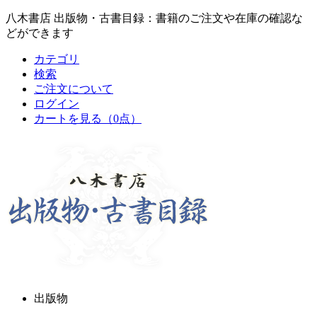
八木書店 出版物・古書目録：書籍のご注文や在庫の確認な
どができます
カテゴリ
検索
ご注文について
ログイン
カートを見る
（0点）
出版物