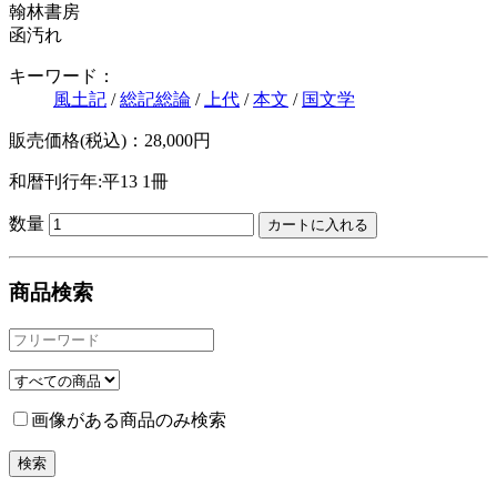
翰林書房
函汚れ
キーワード：
風土記
/
総記総論
/
上代
/
本文
/
国文学
販売価格(税込)：28,000円
和暦刊行年:平13
1冊
数量
商品検索
画像がある商品のみ検索