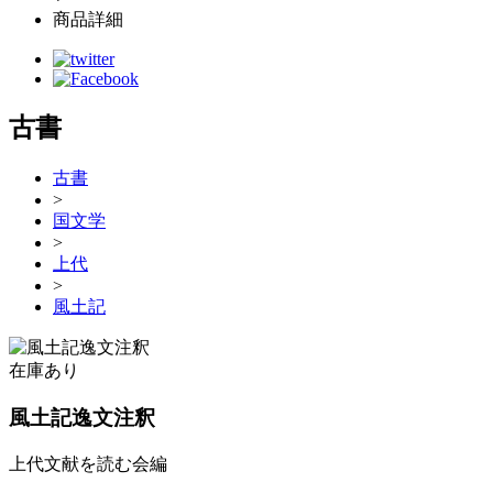
商品詳細
古書
古書
>
国文学
>
上代
>
風土記
在庫あり
風土記逸文注釈
上代文献を読む会編