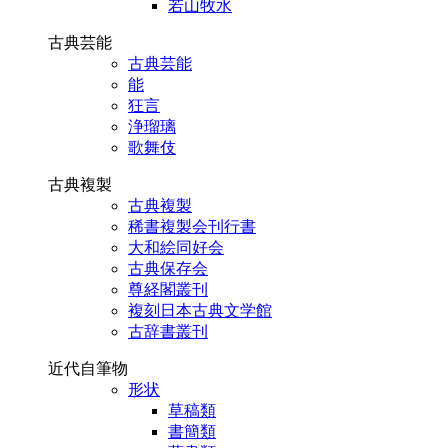
若山牧水
古典芸能
古典芸能
能
狂言
浄瑠璃
歌舞伎
古典複製
古典複製
稀書複製会刊行書
大和絵同好会
古典保存会
尊経閣叢刊
複刻日本古典文学館
古辞書叢刊
近代自筆物
形状
草稿類
書簡類