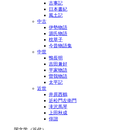
古事記
日本書紀
風土記
中古
伊勢物語
源氏物語
枕草子
今昔物語集
中世
鴨長明
吉田兼好
平家物語
曽我物語
太平記
近世
井原西鶴
近松門左衛門
滝沢馬琴
上田秋成
俳諧
国文学（近代）