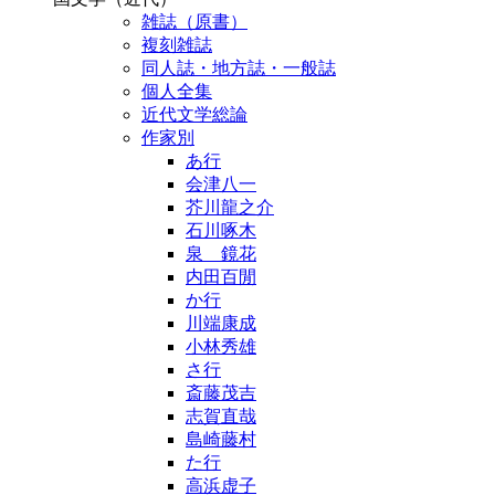
雑誌（原書）
複刻雑誌
同人誌・地方誌・一般誌
個人全集
近代文学総論
作家別
あ行
会津八一
芥川龍之介
石川啄木
泉 鏡花
内田百閒
か行
川端康成
小林秀雄
さ行
斎藤茂吉
志賀直哉
島崎藤村
た行
高浜虚子