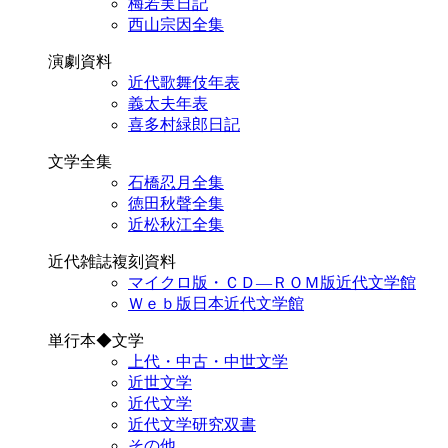
梅若実日記
西山宗因全集
演劇資料
近代歌舞伎年表
義太夫年表
喜多村緑郎日記
文学全集
石橋忍月全集
徳田秋聲全集
近松秋江全集
近代雑誌複刻資料
マイクロ版・ＣＤ―ＲＯＭ版近代文学館
Ｗｅｂ版日本近代文学館
単行本◆文学
上代・中古・中世文学
近世文学
近代文学
近代文学研究双書
その他