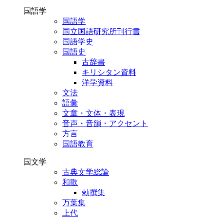
国語学
国語学
国立国語研究所刊行書
国語学史
国語史
古辞書
キリシタン資料
洋学資料
文法
語彙
文章・文体・表現
音声・音韻・アクセント
方言
国語教育
国文学
古典文学総論
和歌
勅撰集
万葉集
上代