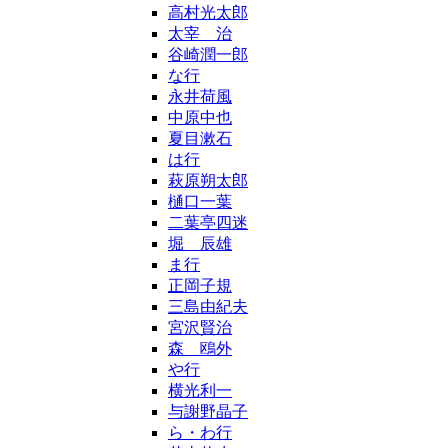
高村光太郎
太宰 治
谷崎潤一郎
な行
永井荷風
中原中也
夏目漱石
は行
萩原朔太郎
樋口一葉
二葉亭四迷
堀 辰雄
ま行
正岡子規
三島由紀夫
宮沢賢治
森 鴎外
や行
横光利一
与謝野晶子
ら・わ行