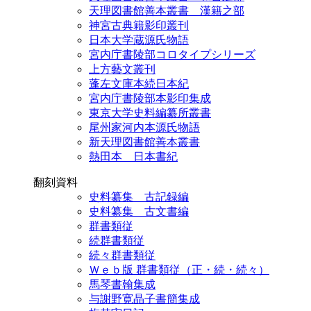
天理図書館善本叢書 漢籍之部
神宮古典籍影印叢刊
日本大学蔵源氏物語
宮内庁書陵部コロタイプシリーズ
上方藝文叢刊
蓬左文庫本続日本紀
宮内庁書陵部本影印集成
東京大学史料編纂所叢書
尾州家河内本源氏物語
新天理図書館善本叢書
熱田本 日本書紀
翻刻資料
史料纂集 古記録編
史料纂集 古文書編
群書類従
続群書類従
続々群書類従
Ｗｅｂ版 群書類従（正・続・続々）
馬琴書翰集成
与謝野寛晶子書簡集成