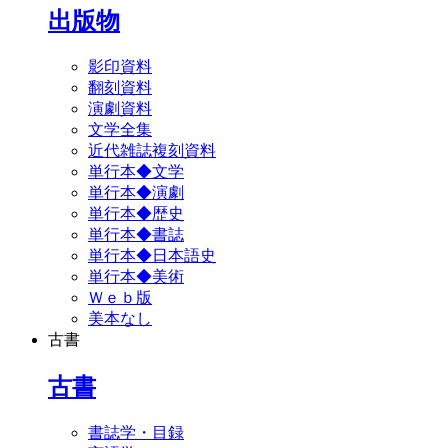
出版物
影印資料
翻刻資料
演劇資料
文学全集
近代雑誌複刻資料
単行本◆文学
単行本◆演劇
単行本◆歴史
単行本◆書誌
単行本◆日本語史
単行本◆美術
Ｗｅｂ版
美本なし
古書
古書
書誌学・目録