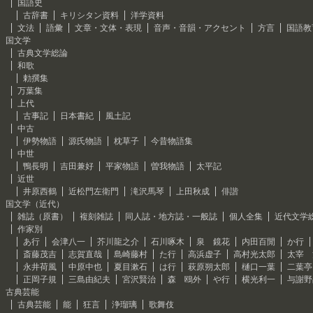
国語史
古辞書
キリシタン資料
洋学資料
文法
語彙
文章・文体・表現
音声・音韻・アクセント
方言
国語教
国文学
古典文学総論
和歌
勅撰集
万葉集
上代
古事記
日本書紀
風土記
中古
伊勢物語
源氏物語
枕草子
今昔物語集
中世
鴨長明
吉田兼好
平家物語
曽我物語
太平記
近世
井原西鶴
近松門左衛門
滝沢馬琴
上田秋成
俳諧
国文学（近代）
雑誌（原書）
複刻雑誌
同人誌・地方誌・一般誌
個人全集
近代文学
作家別
あ行
会津八一
芥川龍之介
石川啄木
泉 鏡花
内田百閒
か行
斎藤茂吉
志賀直哉
島崎藤村
た行
高浜虚子
高村光太郎
太宰 
永井荷風
中原中也
夏目漱石
は行
萩原朔太郎
樋口一葉
二葉亭
正岡子規
三島由紀夫
宮沢賢治
森 鴎外
や行
横光利一
与謝野
古典芸能
古典芸能
能
狂言
浄瑠璃
歌舞伎