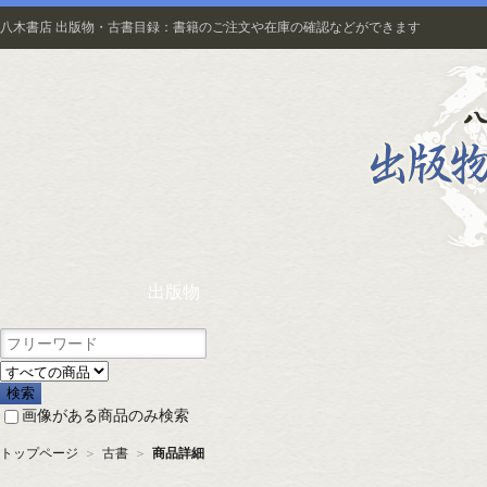
八木書店 出版物・古書目録：書籍のご注文や在庫の確認などができます
出版物
画像がある商品のみ検索
トップページ
＞
古書
＞
商品詳細