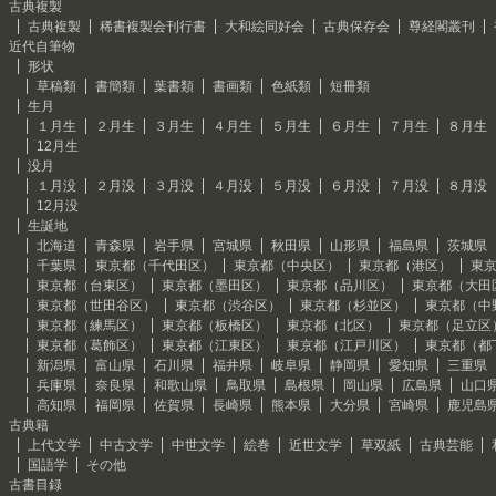
古典複製
古典複製
稀書複製会刊行書
大和絵同好会
古典保存会
尊経閣叢刊
近代自筆物
形状
草稿類
書簡類
葉書類
書画類
色紙類
短冊類
生月
１月生
２月生
３月生
４月生
５月生
６月生
７月生
８月生
12月生
没月
１月没
２月没
３月没
４月没
５月没
６月没
７月没
８月没
12月没
生誕地
北海道
青森県
岩手県
宮城県
秋田県
山形県
福島県
茨城県
千葉県
東京都（千代田区）
東京都（中央区）
東京都（港区）
東
東京都（台東区）
東京都（墨田区）
東京都（品川区）
東京都（大田
東京都（世田谷区）
東京都（渋谷区）
東京都（杉並区）
東京都（中
東京都（練馬区）
東京都（板橋区）
東京都（北区）
東京都（足立区
東京都（葛飾区）
東京都（江東区）
東京都（江戸川区）
東京都（都
新潟県
富山県
石川県
福井県
岐阜県
静岡県
愛知県
三重県
兵庫県
奈良県
和歌山県
鳥取県
島根県
岡山県
広島県
山口
高知県
福岡県
佐賀県
長崎県
熊本県
大分県
宮崎県
鹿児島
古典籍
上代文学
中古文学
中世文学
絵巻
近世文学
草双紙
古典芸能
国語学
その他
古書目録