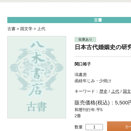
古書
古書
>
国文学
>
上代
在庫あり
日本古代婚姻史の研
関口裕子
塙書房
函経年じみ・少焼け
キーワード：
歴史
/
上代
/
国文
販売価格(税込)：5,500
和暦刊行年:平5
2冊
数量