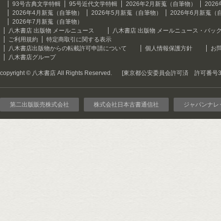
93号古典文学特輯
95号近代文学特輯
2026年2月新蒐（自筆物）
202
2026年4月新蒐（自筆物）
2026年5月新蒐（自筆物）
2026年6月新蒐（
2026年7月新蒐（自筆物）
八木書店 出版物 メールニュース
八木書店 出版物 メールニュース・バッ
ご利用規約
特定商取引に関する表示
八木書店出版物からの転載許可申請について
個人情報保護方針
お
八木書店グループ
copyright © 八木書店 All Rights Reserved.
[東京都公安委員会許可済 許可番号301
第二出版販売株式会社
株式会社日本古書通信社
ジャパンナレ