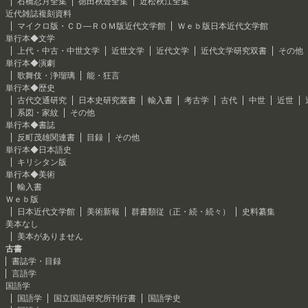
石橋忍月全集
徳田秋聲全集
近松秋江全集
近代雑誌複刻資料
マイクロ版・ＣＤ―ＲＯＭ版近代文学館
Ｗｅｂ版日本近代文学館
単行本◆文学
上代・中古・中世文学
近世文学
近代文学
近代文学研究双書
その他
単行本◆演劇
歌舞伎・浄瑠璃
能・狂言
単行本◆歴史
古代交通研究
日本史研究叢書
輸入書
考古学
古代
中世
近世
系図・家紋
その他
単行本◆書誌
反町茂雄関連書
目録
その他
単行本◆日本語史
キリシタン版
単行本◆美術
輸入書
Ｗｅｂ版
日本近代文学館
美術新報
群書類従（正・続・続々）
史料纂集
美本なし
美本がありません
古書
書誌学・目録
言語学
国語学
国語学
国立国語研究所刊行書
国語学史