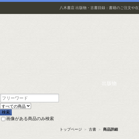
八木書店 出版物・古書目録：書籍のご注文や
出版物
画像がある商品のみ検索
トップページ
＞
古書
＞
商品詳細