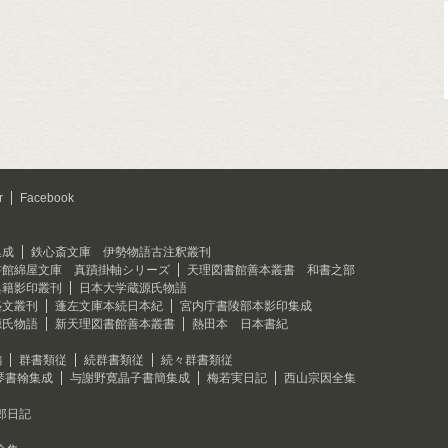
r
Facebook
集成
鉄心斎文庫 伊勢物語古注釈叢刊
書館綿屋文庫 真蹟掛軸シリーズ
天理図書館善本叢書 和書之部
典籍影印叢刊
日本大学蔵源氏物語
藝文叢刊
蓬左文庫本続日本紀
宮内庁書陵部本影印集成
源氏物語
新天理図書館善本叢書
熱田本 日本書紀
編
群書類従
続群書類従
続々群書類従
琴書翰集成
与謝野寛晶子書簡集成
梅若実日記
西山宗因全集
郎日記