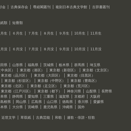
好会
古典保存会
尊経閣叢刊
複刻日本古典文学館
古辞書叢刊
色紙類
短冊類
５月生
６月生
７月生
８月生
９月生
10月生
11月生
５月没
６月没
７月没
８月没
９月没
10月没
11月没
秋田県
山形県
福島県
茨城県
栃木県
群馬県
埼玉県
（中央区）
東京都（港区）
東京都（新宿区）
東京都（文京区）
東京都（品川区）
東京都（大田区）
東京都（目黒区）
東京都（杉並区）
東京都（中野区）
東京都（豊島区）
東京都（北区）
東京都（足立区）
東京都（荒川区）
東京都（江戸川区）
東京都（都下）
神奈川県
山梨県
長野県
岐阜県
静岡県
愛知県
三重県
滋賀県
京都府
大阪府
島根県
岡山県
広島県
山口県
徳島県
香川県
愛媛県
熊本県
大分県
宮崎県
鹿児島県
沖縄県
国外
近世文学
草双紙
古典芸能
和歌
連歌・俳諧・狂歌