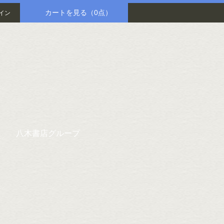
カートを見る
（0点）
イン
八木書店グループ