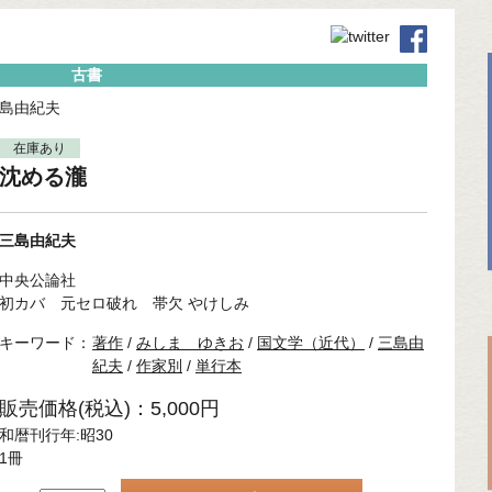
古書
島由紀夫
在庫あり
沈める瀧
三島由紀夫
中央公論社
初カバ 元セロ破れ 帯欠 やけしみ
キーワード：
著作
/
みしま ゆきお
/
国文学（近代）
/
三島由
紀夫
/
作家別
/
単行本
販売価格(税込)：5,000円
和暦刊行年:昭30
1冊