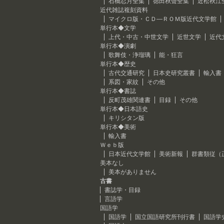
石橋忍月全集
徳田秋聲全集
近松秋江
近代雑誌複刻資料
マイクロ版・ＣＤ―ＲＯＭ版近代文学館
単行本◆文学
上代・中古・中世文学
近世文学
近代
単行本◆演劇
歌舞伎・浄瑠璃
能・狂言
単行本◆歴史
古代交通研究
日本史研究叢書
輸入書
系図・家紋
その他
単行本◆書誌
反町茂雄関連書
目録
その他
単行本◆日本語史
キリシタン版
単行本◆美術
輸入書
Ｗｅｂ版
日本近代文学館
美術新報
群書類従（
美本なし
美本がありません
古書
書誌学・目録
言語学
国語学
国語学
国立国語研究所刊行書
国語学