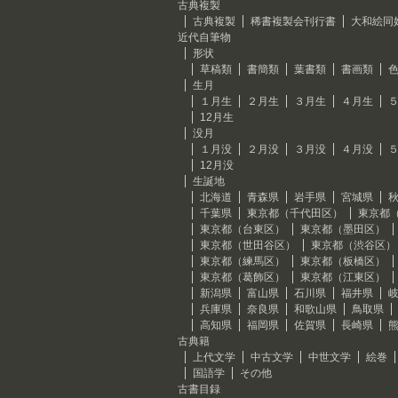
古典複製
古典複製
稀書複製会刊行書
大和絵同
近代自筆物
形状
草稿類
書簡類
葉書類
書画類
生月
１月生
２月生
３月生
４月生
12月生
没月
１月没
２月没
３月没
４月没
12月没
生誕地
北海道
青森県
岩手県
宮城県
千葉県
東京都（千代田区）
東京都
東京都（台東区）
東京都（墨田区）
東京都（世田谷区）
東京都（渋谷区）
東京都（練馬区）
東京都（板橋区）
東京都（葛飾区）
東京都（江東区）
新潟県
富山県
石川県
福井県
兵庫県
奈良県
和歌山県
鳥取県
高知県
福岡県
佐賀県
長崎県
古典籍
上代文学
中古文学
中世文学
絵巻
国語学
その他
古書目録