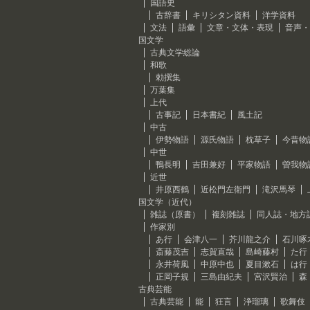
国語史
古辞書
キリシタン資料
洋学資料
文法
語彙
文章・文体・表現
音声・
国文学
古典文学総論
和歌
勅撰集
万葉集
上代
古事記
日本書紀
風土記
中古
伊勢物語
源氏物語
枕草子
今昔物
中世
鴨長明
吉田兼好
平家物語
曽我物
近世
井原西鶴
近松門左衛門
滝沢馬琴
国文学（近代）
雑誌（原書）
複刻雑誌
同人誌・地方
作家別
あ行
会津八一
芥川龍之介
石川啄
斎藤茂吉
志賀直哉
島崎藤村
た行
永井荷風
中原中也
夏目漱石
は行
正岡子規
三島由紀夫
宮沢賢治
森
古典芸能
古典芸能
能
狂言
浄瑠璃
歌舞伎