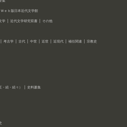
全集
Ｗｅｂ版日本近代文学館
文学
近代文学研究双書
その他
考古学
古代
中世
近世
近現代
補任関連
宗教史
正・続・続々）
史料纂集
史