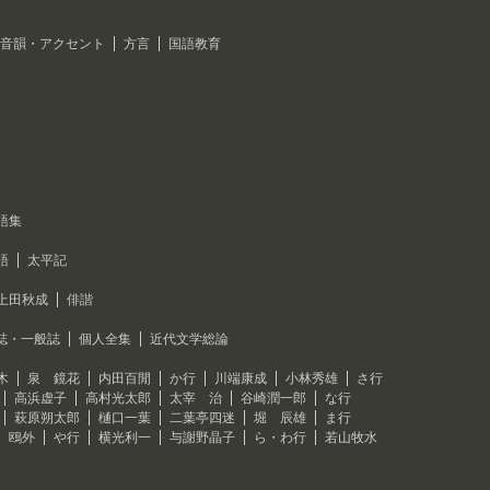
音韻・アクセント
方言
国語教育
語集
語
太平記
上田秋成
俳諧
誌・一般誌
個人全集
近代文学総論
木
泉 鏡花
内田百閒
か行
川端康成
小林秀雄
さ行
高浜虚子
高村光太郎
太宰 治
谷崎潤一郎
な行
萩原朔太郎
樋口一葉
二葉亭四迷
堀 辰雄
ま行
 鴎外
や行
横光利一
与謝野晶子
ら・わ行
若山牧水