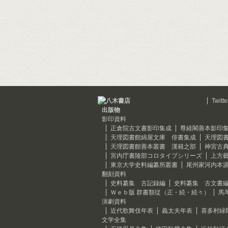
Twitte
出版物
影印資料
正倉院古文書影印集成
尊経閣善本影印
天理図書館綿屋文庫 俳書集成
天理図
天理図書館善本叢書 漢籍之部
神宮古
宮内庁書陵部コロタイプシリーズ
上方
東京大学史料編纂所叢書
尾州家河内本
翻刻資料
史料纂集 古記録編
史料纂集 古文書
Ｗｅｂ版 群書類従（正・続・続々）
馬
演劇資料
近代歌舞伎年表
義太夫年表
喜多村緑
文学全集