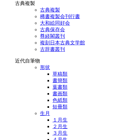
古典複製
古典複製
稀書複製会刊行書
大和絵同好会
古典保存会
尊経閣叢刊
複刻日本古典文学館
古辞書叢刊
近代自筆物
形状
草稿類
書簡類
葉書類
書画類
色紙類
短冊類
生月
１月生
２月生
３月生
４月生