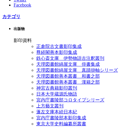
Facebook
カテゴリ
出版物
影印資料
正倉院古文書影印集成
尊経閣善本影印集成
鉄心斎文庫 伊勢物語古注釈叢刊
天理図書館綿屋文庫 俳書集成
天理図書館綿屋文庫 真蹟掛軸シリーズ
天理図書館善本叢書 和書之部
天理図書館善本叢書 漢籍之部
神宮古典籍影印叢刊
日本大学蔵源氏物語
宮内庁書陵部コロタイプシリーズ
上方藝文叢刊
蓬左文庫本続日本紀
宮内庁書陵部本影印集成
東京大学史料編纂所叢書