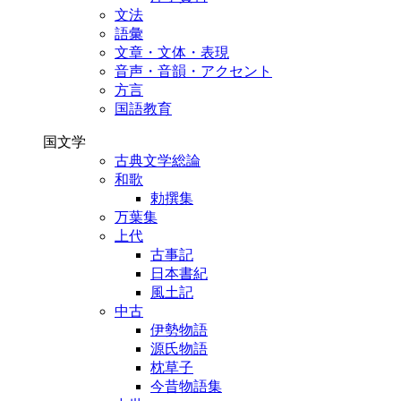
文法
語彙
文章・文体・表現
音声・音韻・アクセント
方言
国語教育
国文学
古典文学総論
和歌
勅撰集
万葉集
上代
古事記
日本書紀
風土記
中古
伊勢物語
源氏物語
枕草子
今昔物語集