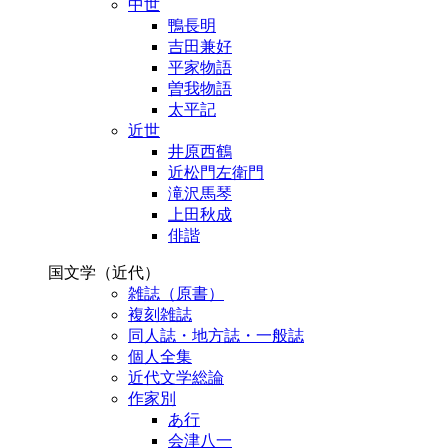
中世
鴨長明
吉田兼好
平家物語
曽我物語
太平記
近世
井原西鶴
近松門左衛門
滝沢馬琴
上田秋成
俳諧
国文学（近代）
雑誌（原書）
複刻雑誌
同人誌・地方誌・一般誌
個人全集
近代文学総論
作家別
あ行
会津八一