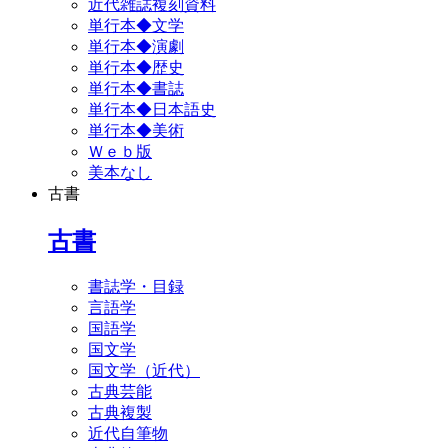
近代雑誌複刻資料
単行本◆文学
単行本◆演劇
単行本◆歴史
単行本◆書誌
単行本◆日本語史
単行本◆美術
Ｗｅｂ版
美本なし
古書
古書
書誌学・目録
言語学
国語学
国文学
国文学（近代）
古典芸能
古典複製
近代自筆物