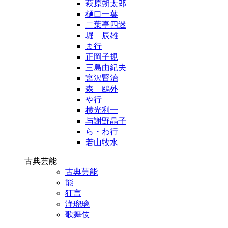
萩原朔太郎
樋口一葉
二葉亭四迷
堀 辰雄
ま行
正岡子規
三島由紀夫
宮沢賢治
森 鴎外
や行
横光利一
与謝野晶子
ら・わ行
若山牧水
古典芸能
古典芸能
能
狂言
浄瑠璃
歌舞伎