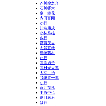
芥川龍之介
石川啄木
泉 鏡花
内田百閒
か行
川端康成
小林秀雄
さ行
斎藤茂吉
志賀直哉
島崎藤村
た行
高浜虚子
高村光太郎
太宰 治
谷崎潤一郎
な行
永井荷風
中原中也
夏目漱石
は行