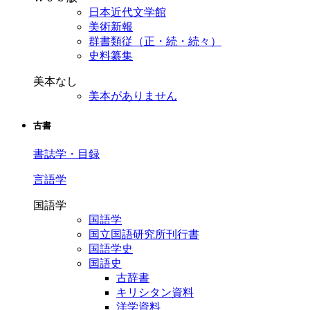
日本近代文学館
美術新報
群書類従（正・続・続々）
史料纂集
美本なし
美本がありません
古書
書誌学・目録
言語学
国語学
国語学
国立国語研究所刊行書
国語学史
国語史
古辞書
キリシタン資料
洋学資料