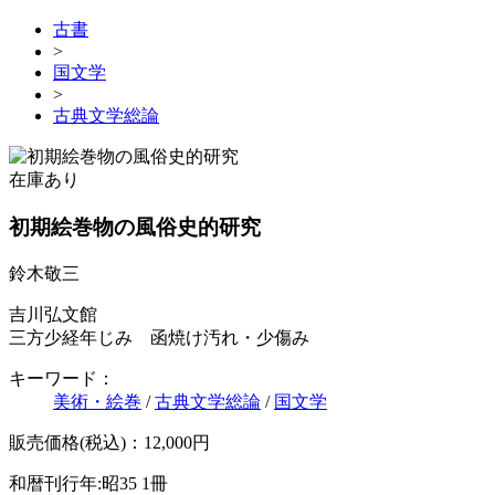
古書
>
国文学
>
古典文学総論
在庫あり
初期絵巻物の風俗史的研究
鈴木敬三
吉川弘文館
三方少経年じみ 函焼け汚れ・少傷み
キーワード：
美術・絵巻
/
古典文学総論
/
国文学
販売価格(税込)：12,000円
和暦刊行年:昭35
1冊