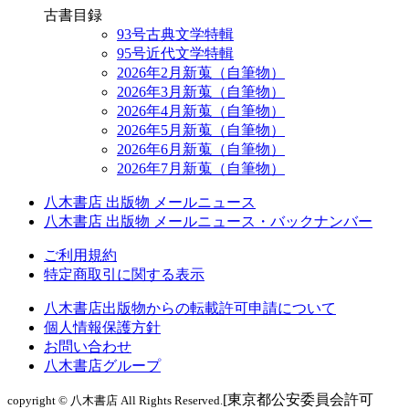
古書目録
93号古典文学特輯
95号近代文学特輯
2026年2月新蒐（自筆物）
2026年3月新蒐（自筆物）
2026年4月新蒐（自筆物）
2026年5月新蒐（自筆物）
2026年6月新蒐（自筆物）
2026年7月新蒐（自筆物）
八木書店 出版物 メールニュース
八木書店 出版物 メールニュース・バックナンバー
ご利用規約
特定商取引に関する表示
八木書店出版物からの転載許可申請について
個人情報保護方針
お問い合わせ
八木書店グループ
[東京都公安委員会許可
copyright © 八木書店 All Rights Reserved.