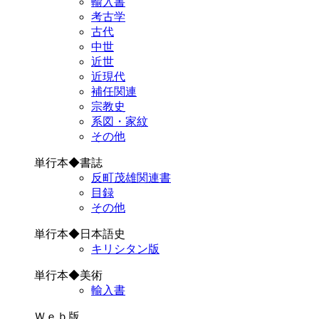
輸入書
考古学
古代
中世
近世
近現代
補任関連
宗教史
系図・家紋
その他
単行本◆書誌
反町茂雄関連書
目録
その他
単行本◆日本語史
キリシタン版
単行本◆美術
輸入書
Ｗｅｂ版