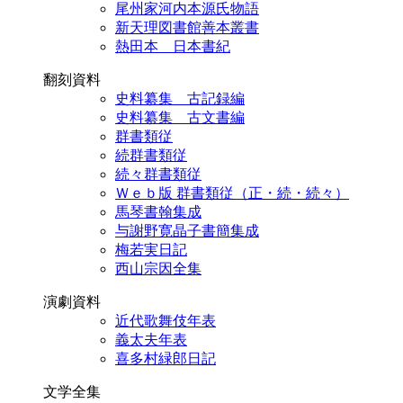
尾州家河内本源氏物語
新天理図書館善本叢書
熱田本 日本書紀
翻刻資料
史料纂集 古記録編
史料纂集 古文書編
群書類従
続群書類従
続々群書類従
Ｗｅｂ版 群書類従（正・続・続々）
馬琴書翰集成
与謝野寛晶子書簡集成
梅若実日記
西山宗因全集
演劇資料
近代歌舞伎年表
義太夫年表
喜多村緑郎日記
文学全集