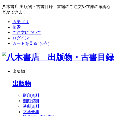
八木書店 出版物・古書目録：書籍のご注文や在庫の確認な
どができます
カテゴリ
検索
ご注文について
ログイン
カートを見る
（0点）
出版物
出版物
影印資料
翻刻資料
演劇資料
文学全集