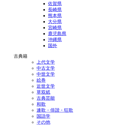
佐賀県
長崎県
熊本県
大分県
宮崎県
鹿児島県
沖縄県
国外
古典籍
上代文学
中古文学
中世文学
絵巻
近世文学
草双紙
古典芸能
和歌
連歌・俳諧・狂歌
国語学
その他