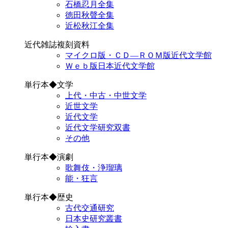
石橋忍月全集
徳田秋聲全集
近松秋江全集
近代雑誌複刻資料
マイクロ版・ＣＤ―ＲＯＭ版近代文学館
Ｗｅｂ版日本近代文学館
単行本◆文学
上代・中古・中世文学
近世文学
近代文学
近代文学研究双書
その他
単行本◆演劇
歌舞伎・浄瑠璃
能・狂言
単行本◆歴史
古代交通研究
日本史研究叢書