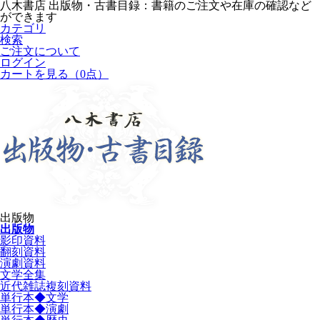
八木書店 出版物・古書目録：書籍のご注文や在庫の確認など
ができます
カテゴリ
検索
ご注文について
ログイン
カートを見る
（0点）
出版物
出版物
影印資料
翻刻資料
演劇資料
文学全集
近代雑誌複刻資料
単行本◆文学
単行本◆演劇