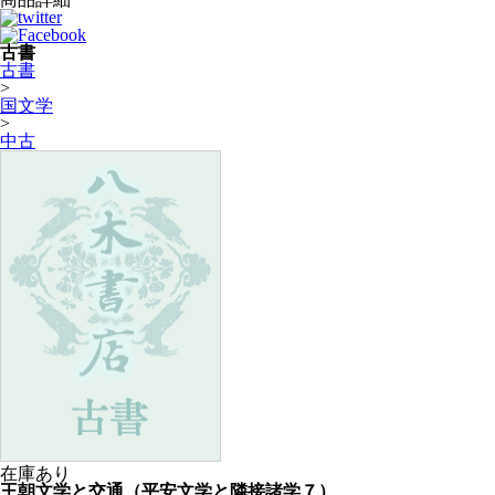
古書
古書
>
国文学
>
中古
在庫あり
王朝文学と交通（平安文学と隣接諸学７）