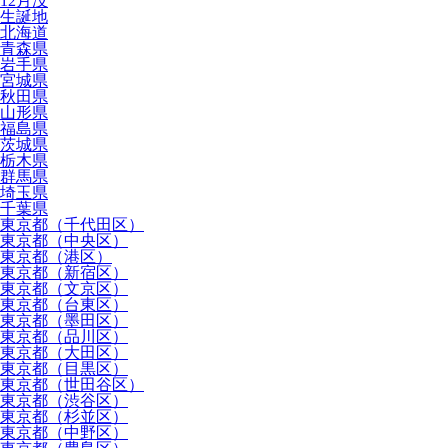
12月没
生誕地
北海道
青森県
岩手県
宮城県
秋田県
山形県
福島県
茨城県
栃木県
群馬県
埼玉県
千葉県
東京都（千代田区）
東京都（中央区）
東京都（港区）
東京都（新宿区）
東京都（文京区）
東京都（台東区）
東京都（墨田区）
東京都（品川区）
東京都（大田区）
東京都（目黒区）
東京都（世田谷区）
東京都（渋谷区）
東京都（杉並区）
東京都（中野区）