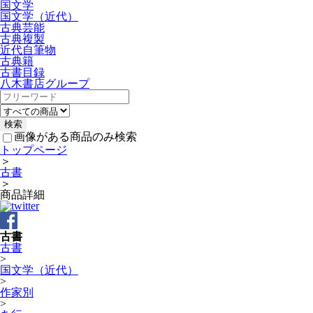
国文学
国文学（近代）
古典芸能
古典複製
近代自筆物
古典籍
古書目録
八木書店グループ
画像がある商品のみ検索
トップページ
＞
古書
＞
商品詳細
古書
古書
>
国文学（近代）
>
作家別
>