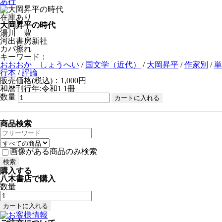
あ行
在庫あり
大岡昇平の時代
湯川 豊
河出書房新社
カバ擦れ
キーワード：
おおおか しょうへい
/
国文学（近代）
/
大岡昇平
/
作家別
/
単
行本
/
評論
販売価格(税込)：1,000円
和暦刊行年:令和1
1冊
数量
商品検索
画像がある商品のみ検索
購入する
八木書店で購入
数量