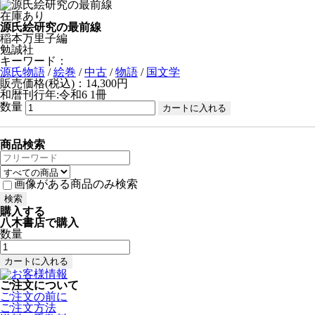
在庫あり
源氏絵研究の最前線
稲本万里子編
勉誠社
キーワード：
源氏物語
/
絵巻
/
中古
/
物語
/
国文学
販売価格(税込)：14,300円
和暦刊行年:令和6
1冊
数量
商品検索
画像がある商品のみ検索
購入する
八木書店で購入
数量
ご注文について
ご注文の前に
ご注文方法