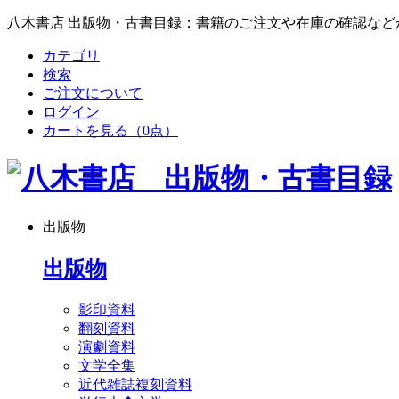
八木書店 出版物・古書目録：書籍のご注文や在庫の確認など
カテゴリ
検索
ご注文について
ログイン
カートを見る
（0点）
出版物
出版物
影印資料
翻刻資料
演劇資料
文学全集
近代雑誌複刻資料