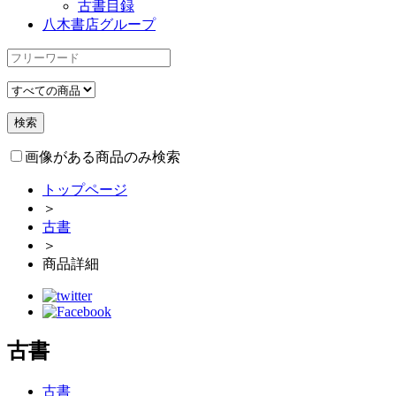
古書目録
八木書店グループ
画像がある商品のみ検索
トップページ
＞
古書
＞
商品詳細
古書
古書