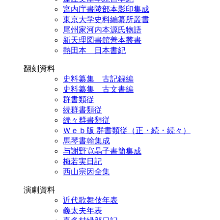
宮内庁書陵部本影印集成
東京大学史料編纂所叢書
尾州家河内本源氏物語
新天理図書館善本叢書
熱田本 日本書紀
翻刻資料
史料纂集 古記録編
史料纂集 古文書編
群書類従
続群書類従
続々群書類従
Ｗｅｂ版 群書類従（正・続・続々）
馬琴書翰集成
与謝野寛晶子書簡集成
梅若実日記
西山宗因全集
演劇資料
近代歌舞伎年表
義太夫年表