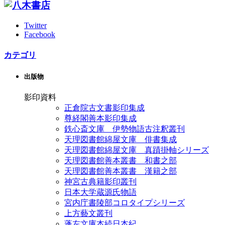
Twitter
Facebook
カテゴリ
出版物
影印資料
正倉院古文書影印集成
尊経閣善本影印集成
鉄心斎文庫 伊勢物語古注釈叢刊
天理図書館綿屋文庫 俳書集成
天理図書館綿屋文庫 真蹟掛軸シリーズ
天理図書館善本叢書 和書之部
天理図書館善本叢書 漢籍之部
神宮古典籍影印叢刊
日本大学蔵源氏物語
宮内庁書陵部コロタイプシリーズ
上方藝文叢刊
蓬左文庫本続日本紀