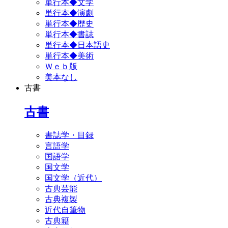
単行本◆文学
単行本◆演劇
単行本◆歴史
単行本◆書誌
単行本◆日本語史
単行本◆美術
Ｗｅｂ版
美本なし
古書
古書
書誌学・目録
言語学
国語学
国文学
国文学（近代）
古典芸能
古典複製
近代自筆物
古典籍