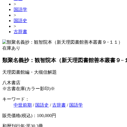
>
国語学
>
国語史
>
古辞書
在庫あり
類聚名義抄：観智院本（新天理図書館善本叢書９−
天理図書館編・大槻信解題
八木書店
※古書在庫(カラー影印)※
キーワード：
中世前期
/
国語史
/
古辞書
/
国語学
販売価格(税込)：100,000円
和暦刊行年:平30
3冊