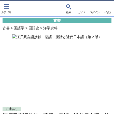
出版物
古書
画像がある商品のみ検索
（0点）
古書
出版物
古書
古書
>
国語学
>
国語史
>
洋学資料
影印資料
書誌学・目録
翻刻資料
言語学
演劇資料
国語学
文学全集
国文学
近代雑誌複刻資料
国文学（近代）
単行本◆文学
古典芸能
単行本◆演劇
古典複製
単行本◆歴史
近代自筆物
単行本◆書誌
古典籍
在庫あり