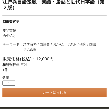
単行本◆日本語史
古書目録
江戸異言語接触：蘭語・唐話と近代日本語（第
２版）
単行本◆美術
Ｗｅｂ版
岡田袈裟男
美本なし
笠間書院
函少焼け
キーワード：
洋学資料
/
国語史
/
おかだ、けさお
/
研究
/
国語
学
/
総論
販売価格(税込)：12,000円
和暦刊行年:平21
1冊
数量