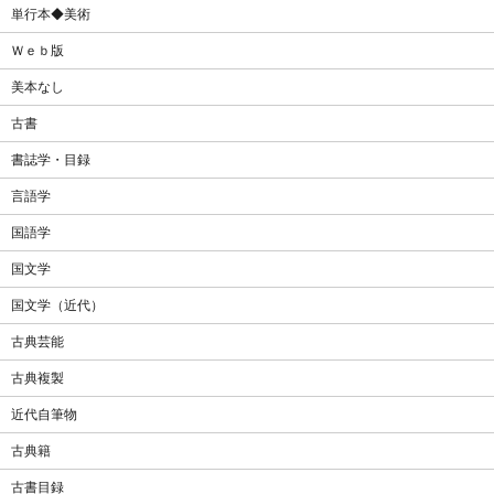
単行本◆美術
Ｗｅｂ版
美本なし
古書
書誌学・目録
言語学
国語学
国文学
国文学（近代）
古典芸能
古典複製
近代自筆物
古典籍
古書目録