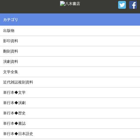
Twitter
F
カテゴリ
出版物
影印資料
翻刻資料
演劇資料
文学全集
近代雑誌複刻資料
単行本◆文学
単行本◆演劇
単行本◆歴史
単行本◆書誌
単行本◆日本語史