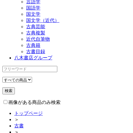
言語学
国語学
国文学
国文学（近代）
古典芸能
古典複製
近代自筆物
古典籍
古書目録
八木書店グループ
画像がある商品のみ検索
トップページ
＞
古書
＞