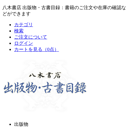
八木書店 出版物・古書目録：書籍のご注文や在庫の確認な
どができます
カテゴリ
検索
ご注文について
ログイン
カートを見る
（0点）
出版物