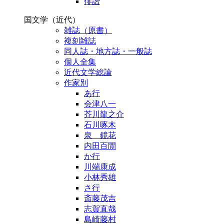
俳諧
国文学（近代）
雑誌（原書）
複刻雑誌
同人誌・地方誌・一般誌
個人全集
近代文学総論
作家別
あ行
会津八一
芥川龍之介
石川啄木
泉 鏡花
内田百閒
か行
川端康成
小林秀雄
さ行
斎藤茂吉
志賀直哉
島崎藤村