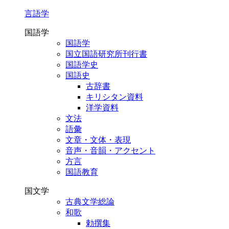
言語学
国語学
国語学
国立国語研究所刊行書
国語学史
国語史
古辞書
キリシタン資料
洋学資料
文法
語彙
文章・文体・表現
音声・音韻・アクセント
方言
国語教育
国文学
古典文学総論
和歌
勅撰集