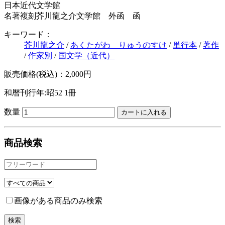
日本近代文学館
名著複刻芥川龍之介文学館 外函 函
キーワード：
芥川龍之介
/
あくたがわ りゅうのすけ
/
単行本
/
著作
/
作家別
/
国文学（近代）
販売価格(税込)：2,000円
和暦刊行年:昭52
1冊
数量
商品検索
画像がある商品のみ検索