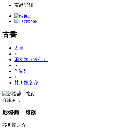
商品詳細
古書
古書
>
国文学（近代）
>
作家別
>
芥川龍之介
在庫あり
影燈籠 複刻
芥川龍之介