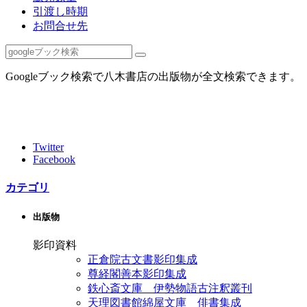
引渡し時期
お問合せ先
Googleブック検索で八木書店の出版物が全文検索できます。
Twitter
Facebook
カテゴリ
出版物
影印資料
正倉院古文書影印集成
尊経閣善本影印集成
鉄心斎文庫 伊勢物語古注釈叢刊
天理図書館綿屋文庫 俳書集成