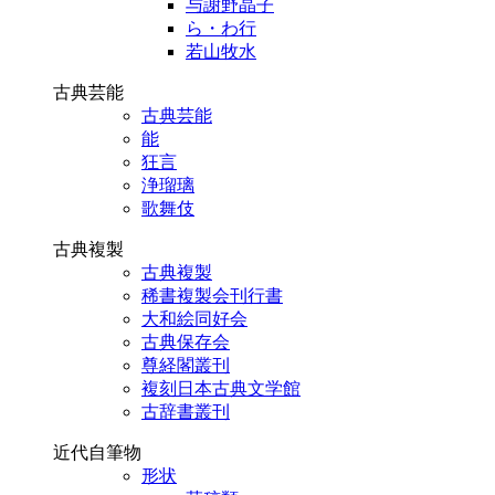
与謝野晶子
ら・わ行
若山牧水
古典芸能
古典芸能
能
狂言
浄瑠璃
歌舞伎
古典複製
古典複製
稀書複製会刊行書
大和絵同好会
古典保存会
尊経閣叢刊
複刻日本古典文学館
古辞書叢刊
近代自筆物
形状