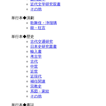
近代文学研究双書
その他
単行本◆演劇
歌舞伎・浄瑠璃
能・狂言
単行本◆歴史
古代交通研究
日本史研究叢書
輸入書
考古学
古代
中世
近世
近現代
補任関連
宗教史
系図・家紋
その他
単行本◆書誌