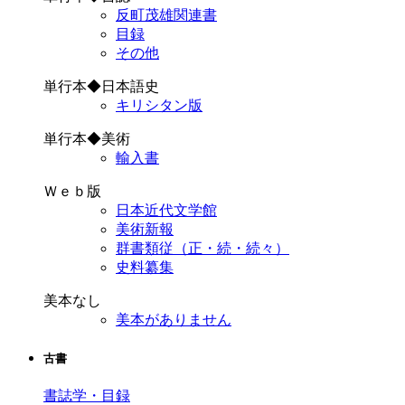
反町茂雄関連書
目録
その他
単行本◆日本語史
キリシタン版
単行本◆美術
輸入書
Ｗｅｂ版
日本近代文学館
美術新報
群書類従（正・続・続々）
史料纂集
美本なし
美本がありません
古書
書誌学・目録