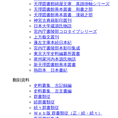
天理図書館綿屋文庫 真蹟掛軸シリーズ
天理図書館善本叢書 和書之部
天理図書館善本叢書 漢籍之部
神宮古典籍影印叢刊
日本大学蔵源氏物語
宮内庁書陵部コロタイプシリーズ
上方藝文叢刊
蓬左文庫本続日本紀
宮内庁書陵部本影印集成
東京大学史料編纂所叢書
尾州家河内本源氏物語
新天理図書館善本叢書
熱田本 日本書紀
翻刻資料
史料纂集 古記録編
史料纂集 古文書編
群書類従
続群書類従
続々群書類従
Ｗｅｂ版 群書類従（正・続・続々）