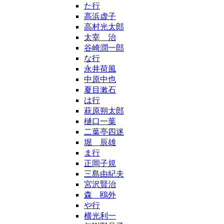
た行
高浜虚子
高村光太郎
太宰 治
谷崎潤一郎
な行
永井荷風
中原中也
夏目漱石
は行
萩原朔太郎
樋口一葉
二葉亭四迷
堀 辰雄
ま行
正岡子規
三島由紀夫
宮沢賢治
森 鴎外
や行
横光利一