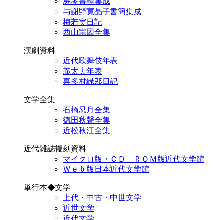
馬琴書翰集成
与謝野寛晶子書簡集成
梅若実日記
西山宗因全集
演劇資料
近代歌舞伎年表
義太夫年表
喜多村緑郎日記
文学全集
石橋忍月全集
徳田秋聲全集
近松秋江全集
近代雑誌複刻資料
マイクロ版・ＣＤ―ＲＯＭ版近代文学館
Ｗｅｂ版日本近代文学館
単行本◆文学
上代・中古・中世文学
近世文学
近代文学