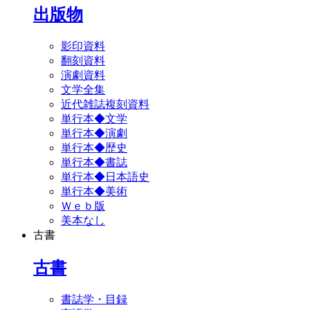
出版物
影印資料
翻刻資料
演劇資料
文学全集
近代雑誌複刻資料
単行本◆文学
単行本◆演劇
単行本◆歴史
単行本◆書誌
単行本◆日本語史
単行本◆美術
Ｗｅｂ版
美本なし
古書
古書
書誌学・目録