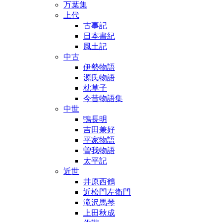
万葉集
上代
古事記
日本書紀
風土記
中古
伊勢物語
源氏物語
枕草子
今昔物語集
中世
鴨長明
吉田兼好
平家物語
曽我物語
太平記
近世
井原西鶴
近松門左衛門
滝沢馬琴
上田秋成