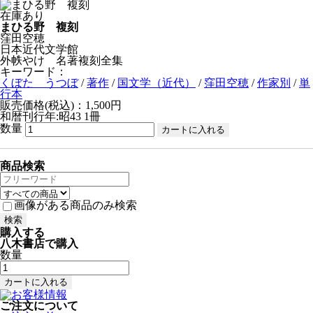
在庫あり
まひる野 複刻
窪田空穂
日本近代文学館
外帙やけ 名著複刻全集
キーワード：
くぼた うつぼ
/
著作
/
国文学（近代）
/
窪田空穂
/
作家別
/
単
行本
販売価格(税込)：1,500円
和暦刊行年:昭43
1冊
数量
商品検索
画像がある商品のみ検索
購入する
八木書店で購入
数量
ご注文について