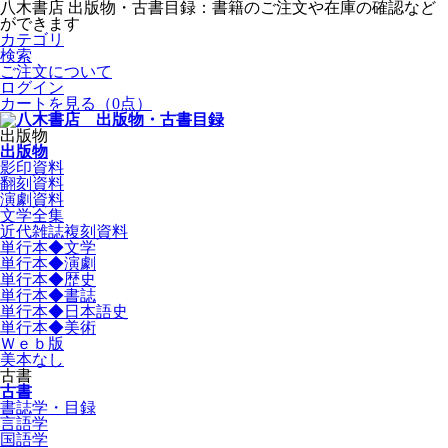
八木書店 出版物・古書目録：書籍のご注文や在庫の確認など
ができます
カテゴリ
検索
ご注文について
ログイン
カートを見る
（0点）
出版物
出版物
影印資料
翻刻資料
演劇資料
文学全集
近代雑誌複刻資料
単行本◆文学
単行本◆演劇
単行本◆歴史
単行本◆書誌
単行本◆日本語史
単行本◆美術
Ｗｅｂ版
美本なし
古書
古書
書誌学・目録
言語学
国語学