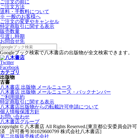
ご注文の前に
ご注文方法
送料・手数料について
※ 一般のお客様へ
ご注文の変更やキャンセル
特定商取引に関する表示
販売数量
引渡し時期
お問合せ先
Googleブック検索で八木書店の出版物が全文検索できます。
Twitter
Facebook
カテゴリ
出版物
古書
八木書店 出版物 メールニュース
八木書店 出版物 メールニュース・バックナンバー
ご利用規約
特定商取引に関する表示
八木書店出版物からの転載許可申請について
個人情報保護方針
お問い合わせ
八木書店グループ
copyright © 八木書店 All Rights Reserved.
[東京都公安委員会許可
済 許可番号301029600799 株式会社八木書店]
第二出版販売株式会社