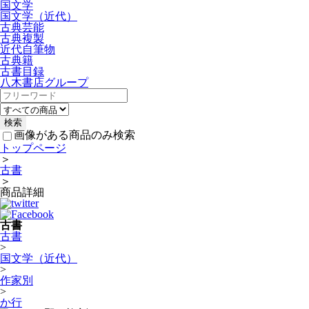
国文学
国文学（近代）
古典芸能
古典複製
近代自筆物
古典籍
古書目録
八木書店グループ
画像がある商品のみ検索
トップページ
＞
古書
＞
商品詳細
古書
古書
>
国文学（近代）
>
作家別
>
か行