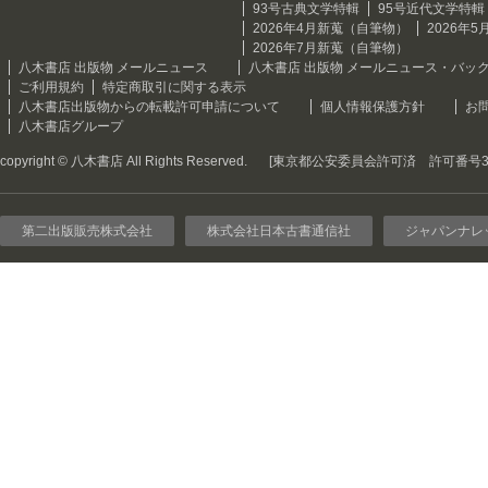
93号古典文学特輯
95号近代文学特輯
2026年4月新蒐（自筆物）
2026年
2026年7月新蒐（自筆物）
八木書店 出版物 メールニュース
八木書店 出版物 メールニュース・バッ
ご利用規約
特定商取引に関する表示
八木書店出版物からの転載許可申請について
個人情報保護方針
お
八木書店グループ
copyright © 八木書店 All Rights Reserved.
[東京都公安委員会許可済 許可番号301
第二出版販売株式会社
株式会社日本古書通信社
ジャパンナレ