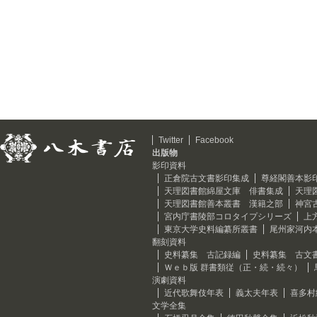
Twitter
Facebook
出版物
影印資料
正倉院古文書影印集成
尊経閣善本影
天理図書館綿屋文庫 俳書集成
天理
天理図書館善本叢書 漢籍之部
神宮
宮内庁書陵部コロタイプシリーズ
上
東京大学史料編纂所叢書
尾州家河内
翻刻資料
史料纂集 古記録編
史料纂集 古文
Ｗｅｂ版 群書類従（正・続・続々）
演劇資料
近代歌舞伎年表
義太夫年表
喜多村
文学全集