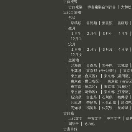
古典複製
古典複製
稀書複製会刊行書
大和絵
近代自筆物
形状
草稿類
書簡類
葉書類
書画類
生月
１月生
２月生
３月生
４月生
12月生
没月
１月没
２月没
３月没
４月没
12月没
生誕地
北海道
青森県
岩手県
宮城県
千葉県
東京都（千代田区）
東京
東京都（台東区）
東京都（墨田区
東京都（世田谷区）
東京都（渋谷
東京都（練馬区）
東京都（板橋区
東京都（葛飾区）
東京都（江東区
新潟県
富山県
石川県
福井県
兵庫県
奈良県
和歌山県
鳥取県
高知県
福岡県
佐賀県
長崎県
古典籍
上代文学
中古文学
中世文学
絵
国語学
その他
古書目録