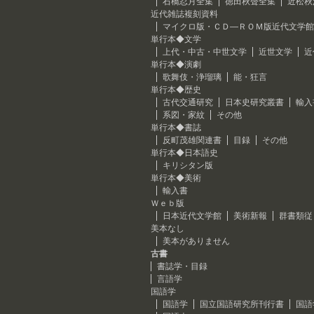
石橋忍月全集
徳田秋聲全集
近松秋
近代雑誌複刻資料
マイクロ版・ＣＤ―ＲＯＭ版近代文学館
単行本◆文学
上代・中古・中世文学
近世文学
近
単行本◆演劇
歌舞伎・浄瑠璃
能・狂言
単行本◆歴史
古代交通研究
日本史研究叢書
輸入
系図・家紋
その他
単行本◆書誌
反町茂雄関連書
目録
その他
単行本◆日本語史
キリシタン版
単行本◆美術
輸入書
Ｗｅｂ版
日本近代文学館
美術新報
群書類従
美本なし
美本がありません
古書
書誌学・目録
言語学
国語学
国語学
国立国語研究所刊行書
国語