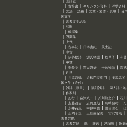
国語史
古辞書
キリシタン資料
洋学資料
文法
語彙
文章・文体・表現
音
国文学
古典文学総論
和歌
勅撰集
万葉集
上代
古事記
日本書紀
風土記
中古
伊勢物語
源氏物語
枕草子
今昔
中世
鴨長明
吉田兼好
平家物語
曽我
近世
井原西鶴
近松門左衛門
滝沢馬琴
国文学（近代）
雑誌（原書）
複刻雑誌
同人誌・地
作家別
あ行
会津八一
芥川龍之介
石川
斎藤茂吉
志賀直哉
島崎藤村
た
永井荷風
中原中也
夏目漱石
は
正岡子規
三島由紀夫
宮沢賢治
古典芸能
古典芸能
能
狂言
浄瑠璃
歌舞