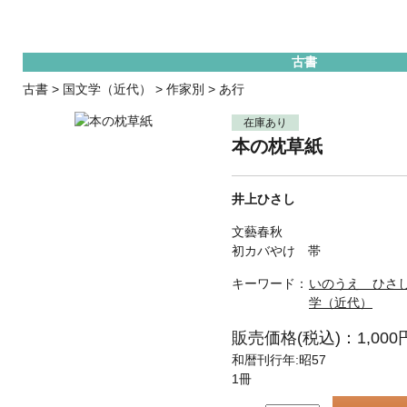
古書
古書
>
国文学（近代）
>
作家別
>
あ行
在庫あり
本の枕草紙
井上ひさし
文藝春秋
初カバやけ 帯
キーワード：
いのうえ ひさ
学（近代）
販売価格(税込)：1,000
和暦刊行年:昭57
1冊