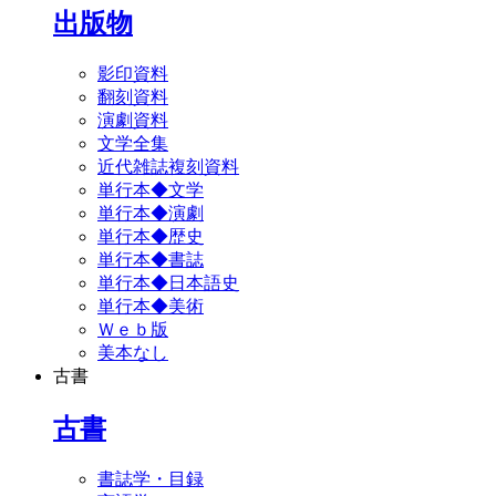
出版物
影印資料
翻刻資料
演劇資料
文学全集
近代雑誌複刻資料
単行本◆文学
単行本◆演劇
単行本◆歴史
単行本◆書誌
単行本◆日本語史
単行本◆美術
Ｗｅｂ版
美本なし
古書
古書
書誌学・目録