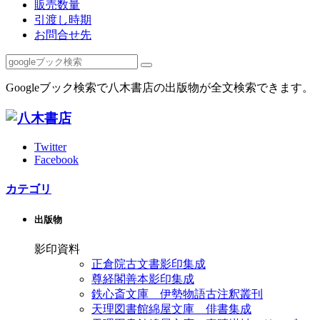
販売数量
引渡し時期
お問合せ先
Googleブック検索で八木書店の出版物が全文検索できます。
Twitter
Facebook
カテゴリ
出版物
影印資料
正倉院古文書影印集成
尊経閣善本影印集成
鉄心斎文庫 伊勢物語古注釈叢刊
天理図書館綿屋文庫 俳書集成