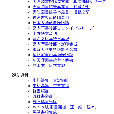
天理図書館綿屋文庫 真蹟掛軸シリーズ
天理図書館善本叢書 和書之部
天理図書館善本叢書 漢籍之部
神宮古典籍影印叢刊
日本大学蔵源氏物語
宮内庁書陵部コロタイプシリーズ
上方藝文叢刊
蓬左文庫本続日本紀
宮内庁書陵部本影印集成
東京大学史料編纂所叢書
尾州家河内本源氏物語
新天理図書館善本叢書
熱田本 日本書紀
翻刻資料
史料纂集 古記録編
史料纂集 古文書編
群書類従
続群書類従
続々群書類従
Ｗｅｂ版 群書類従（正・続・続々）
馬琴書翰集成