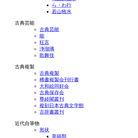
ら・わ行
若山牧水
古典芸能
古典芸能
能
狂言
浄瑠璃
歌舞伎
古典複製
古典複製
稀書複製会刊行書
大和絵同好会
古典保存会
尊経閣叢刊
複刻日本古典文学館
古辞書叢刊
近代自筆物
形状
草稿類