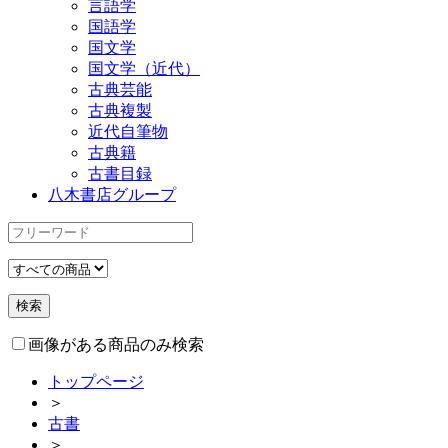
言語学
国語学
国文学
国文学（近代）
古典芸能
古典複製
近代自筆物
古典籍
古書目録
八木書店グループ
画像がある商品のみ検索
トップページ
＞
古書
＞