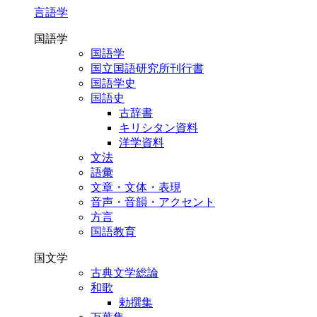
言語学
国語学
国語学
国立国語研究所刊行書
国語学史
国語史
古辞書
キリシタン資料
洋学資料
文法
語彙
文章・文体・表現
音声・音韻・アクセント
方言
国語教育
国文学
古典文学総論
和歌
勅撰集