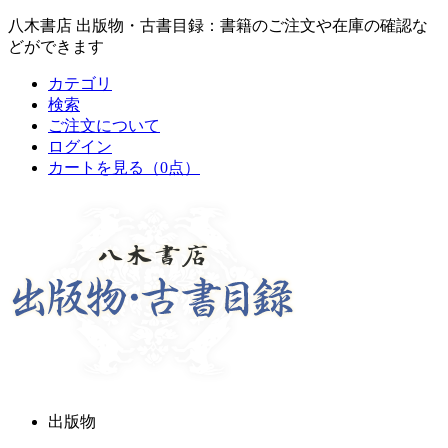
八木書店 出版物・古書目録：書籍のご注文や在庫の確認な
どができます
カテゴリ
検索
ご注文について
ログイン
カートを見る
（0点）
出版物