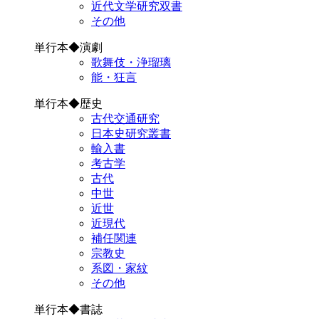
近代文学研究双書
その他
単行本◆演劇
歌舞伎・浄瑠璃
能・狂言
単行本◆歴史
古代交通研究
日本史研究叢書
輸入書
考古学
古代
中世
近世
近現代
補任関連
宗教史
系図・家紋
その他
単行本◆書誌