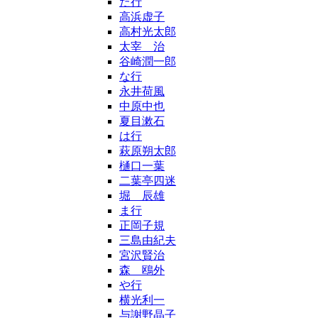
た行
高浜虚子
高村光太郎
太宰 治
谷崎潤一郎
な行
永井荷風
中原中也
夏目漱石
は行
萩原朔太郎
樋口一葉
二葉亭四迷
堀 辰雄
ま行
正岡子規
三島由紀夫
宮沢賢治
森 鴎外
や行
横光利一
与謝野晶子