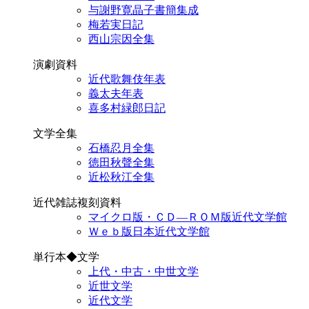
与謝野寛晶子書簡集成
梅若実日記
西山宗因全集
演劇資料
近代歌舞伎年表
義太夫年表
喜多村緑郎日記
文学全集
石橋忍月全集
徳田秋聲全集
近松秋江全集
近代雑誌複刻資料
マイクロ版・ＣＤ―ＲＯＭ版近代文学館
Ｗｅｂ版日本近代文学館
単行本◆文学
上代・中古・中世文学
近世文学
近代文学