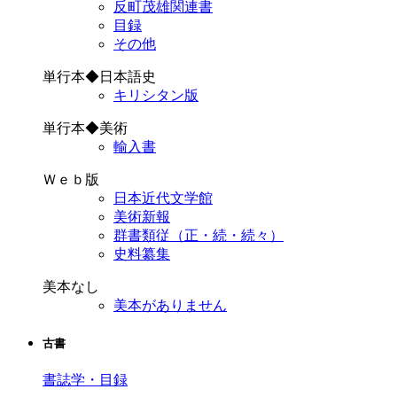
反町茂雄関連書
目録
その他
単行本◆日本語史
キリシタン版
単行本◆美術
輸入書
Ｗｅｂ版
日本近代文学館
美術新報
群書類従（正・続・続々）
史料纂集
美本なし
美本がありません
古書
書誌学・目録