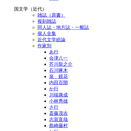
国文学（近代）
雑誌（原書）
複刻雑誌
同人誌・地方誌・一般誌
個人全集
近代文学総論
作家別
あ行
会津八一
芥川龍之介
石川啄木
泉 鏡花
内田百閒
か行
川端康成
小林秀雄
さ行
斎藤茂吉
志賀直哉
島崎藤村