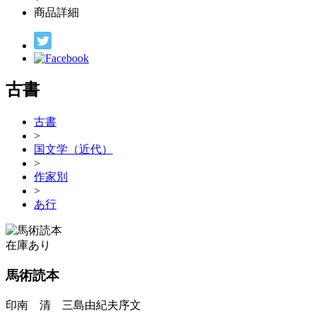
商品詳細
古書
古書
>
国文学（近代）
>
作家別
>
あ行
在庫あり
馬術読本
印南 清 三島由紀夫序文