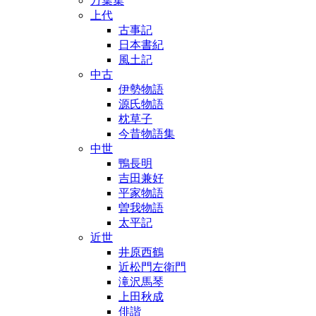
万葉集
上代
古事記
日本書紀
風土記
中古
伊勢物語
源氏物語
枕草子
今昔物語集
中世
鴨長明
吉田兼好
平家物語
曽我物語
太平記
近世
井原西鶴
近松門左衛門
滝沢馬琴
上田秋成
俳諧