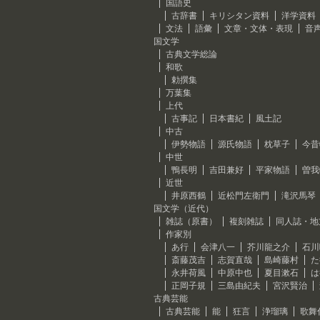
国語史
古辞書
キリシタン資料
洋学資料
文法
語彙
文章・文体・表現
音
国文学
古典文学総論
和歌
勅撰集
万葉集
上代
古事記
日本書紀
風土記
中古
伊勢物語
源氏物語
枕草子
今昔
中世
鴨長明
吉田兼好
平家物語
曽我
近世
井原西鶴
近松門左衛門
滝沢馬琴
国文学（近代）
雑誌（原書）
複刻雑誌
同人誌・地
作家別
あ行
会津八一
芥川龍之介
石川
斎藤茂吉
志賀直哉
島崎藤村
た
永井荷風
中原中也
夏目漱石
は
正岡子規
三島由紀夫
宮沢賢治
古典芸能
古典芸能
能
狂言
浄瑠璃
歌舞