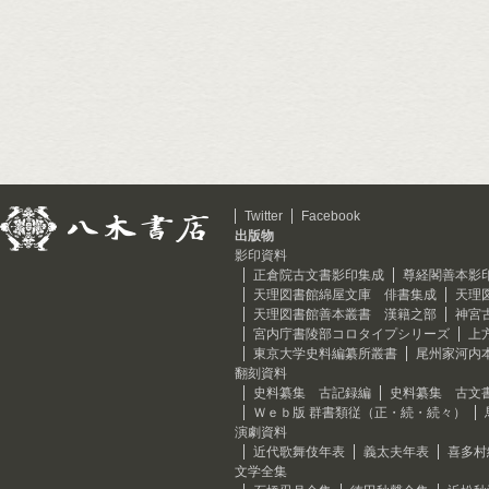
Twitter
Facebook
出版物
影印資料
正倉院古文書影印集成
尊経閣善本影
天理図書館綿屋文庫 俳書集成
天理
天理図書館善本叢書 漢籍之部
神宮
宮内庁書陵部コロタイプシリーズ
上
東京大学史料編纂所叢書
尾州家河内
翻刻資料
史料纂集 古記録編
史料纂集 古文
Ｗｅｂ版 群書類従（正・続・続々）
演劇資料
近代歌舞伎年表
義太夫年表
喜多村
文学全集