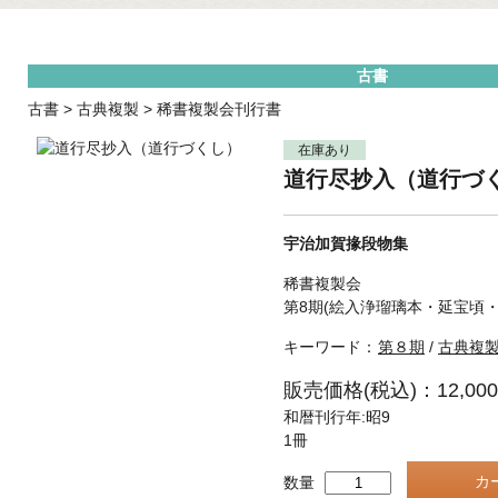
古書
古書
>
古典複製
>
稀書複製会刊行書
在庫あり
道行尽抄入（道行づ
宇治加賀掾段物集
稀書複製会
第8期(絵入浄瑠璃本・延宝頃・
キーワード：
第８期
/
古典複
販売価格(税込)：12,00
和暦刊行年:昭9
1冊
数量