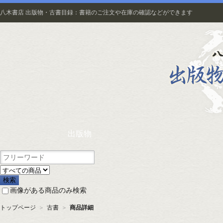
八木書店 出版物・古書目録：書籍のご注文や在庫の確認などができます
出版物
画像がある商品のみ検索
トップページ
＞
古書
＞
商品詳細