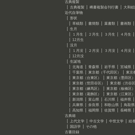
古典複製
古典複製
稀書複製会刊行書
大和絵
近代自筆物
形状
草稿類
書簡類
葉書類
書画類
生月
１月生
２月生
３月生
４月生
12月生
没月
１月没
２月没
３月没
４月没
12月没
生誕地
北海道
青森県
岩手県
宮城県
千葉県
東京都（千代田区）
東京
東京都（台東区）
東京都（墨田区
東京都（世田谷区）
東京都（渋谷
東京都（練馬区）
東京都（板橋区
東京都（葛飾区）
東京都（江東区
新潟県
富山県
石川県
福井県
兵庫県
奈良県
和歌山県
鳥取県
高知県
福岡県
佐賀県
長崎県
古典籍
上代文学
中古文学
中世文学
絵
国語学
その他
古書目録