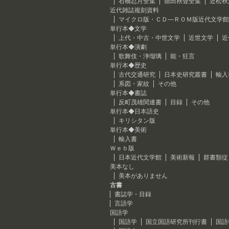
石橋忍月全集
徳田秋聲全集
近松秋
近代雑誌複刻資料
マイクロ版・ＣＤ―ＲＯＭ版近代文学館
単行本◆文学
上代・中古・中世文学
近世文学
近
単行本◆演劇
歌舞伎・浄瑠璃
能・狂言
単行本◆歴史
古代交通研究
日本史研究叢書
輸入
系図・家紋
その他
単行本◆書誌
反町茂雄関連書
目録
その他
単行本◆日本語史
キリシタン版
単行本◆美術
輸入書
Ｗｅｂ版
日本近代文学館
美術新報
群書類従
美本なし
美本がありません
古書
書誌学・目録
言語学
国語学
国語学
国立国語研究所刊行書
国語