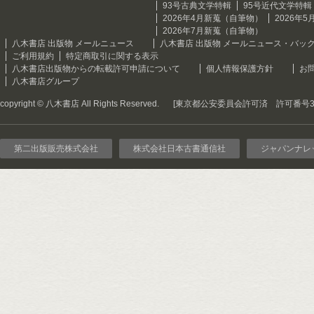
93号古典文学特輯
95号近代文学特輯
2026年4月新蒐（自筆物）
2026年
2026年7月新蒐（自筆物）
八木書店 出版物 メールニュース
八木書店 出版物 メールニュース・バッ
ご利用規約
特定商取引に関する表示
八木書店出版物からの転載許可申請について
個人情報保護方針
お
八木書店グループ
copyright © 八木書店 All Rights Reserved.
[東京都公安委員会許可済 許可番号301
第二出版販売株式会社
株式会社日本古書通信社
ジャパンナレ