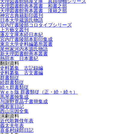
天理図書館綿屋文庫 真蹟掛軸シリーズ
天理図書館善本叢書 和書之部
天理図書館善本叢書 漢籍之部
神宮古典籍影印叢刊
日本大学蔵源氏物語
宮内庁書陵部コロタイプシリーズ
上方藝文叢刊
蓬左文庫本続日本紀
宮内庁書陵部本影印集成
東京大学史料編纂所叢書
尾州家河内本源氏物語
新天理図書館善本叢書
熱田本 日本書紀
翻刻資料
史料纂集 古記録編
史料纂集 古文書編
群書類従
続群書類従
続々群書類従
Ｗｅｂ版 群書類従（正・続・続々）
馬琴書翰集成
与謝野寛晶子書簡集成
梅若実日記
西山宗因全集
演劇資料
近代歌舞伎年表
義太夫年表
喜多村緑郎日記