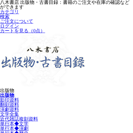
八木書店 出版物・古書目録：書籍のご注文や在庫の確認など
ができます
カテゴリ
検索
ご注文について
ログイン
カートを見る
（0点）
出版物
出版物
影印資料
翻刻資料
演劇資料
文学全集
近代雑誌複刻資料
単行本◆文学
単行本◆演劇