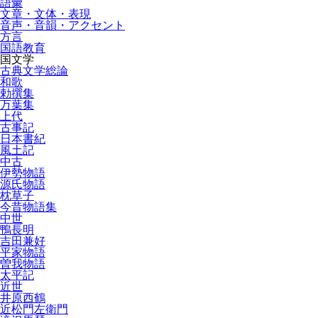
語彙
文章・文体・表現
音声・音韻・アクセント
方言
国語教育
国文学
古典文学総論
和歌
勅撰集
万葉集
上代
古事記
日本書紀
風土記
中古
伊勢物語
源氏物語
枕草子
今昔物語集
中世
鴨長明
吉田兼好
平家物語
曽我物語
太平記
近世
井原西鶴
近松門左衛門