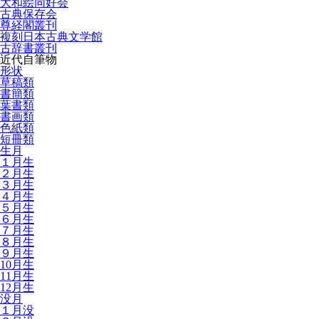
大和絵同好会
古典保存会
尊経閣叢刊
複刻日本古典文学館
古辞書叢刊
近代自筆物
形状
草稿類
書簡類
葉書類
書画類
色紙類
短冊類
生月
１月生
２月生
３月生
４月生
５月生
６月生
７月生
８月生
９月生
10月生
11月生
12月生
没月
１月没