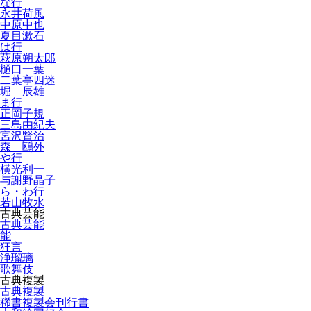
な行
永井荷風
中原中也
夏目漱石
は行
萩原朔太郎
樋口一葉
二葉亭四迷
堀 辰雄
ま行
正岡子規
三島由紀夫
宮沢賢治
森 鴎外
や行
横光利一
与謝野晶子
ら・わ行
若山牧水
古典芸能
古典芸能
能
狂言
浄瑠璃
歌舞伎
古典複製
古典複製
稀書複製会刊行書