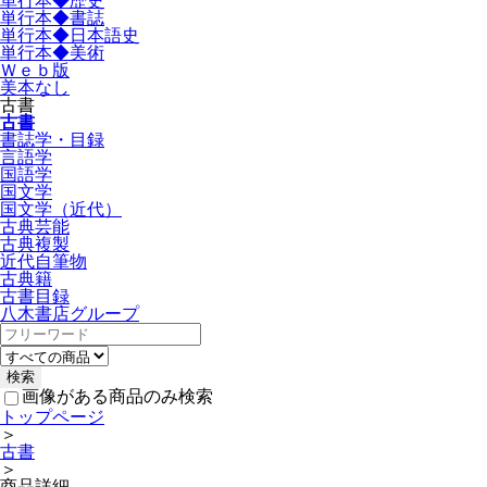
単行本◆歴史
単行本◆書誌
単行本◆日本語史
単行本◆美術
Ｗｅｂ版
美本なし
古書
古書
書誌学・目録
言語学
国語学
国文学
国文学（近代）
古典芸能
古典複製
近代自筆物
古典籍
古書目録
八木書店グループ
画像がある商品のみ検索
トップページ
＞
古書
＞
商品詳細