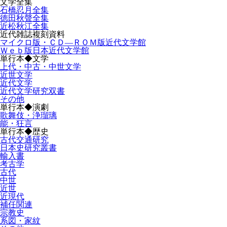
文学全集
石橋忍月全集
徳田秋聲全集
近松秋江全集
近代雑誌複刻資料
マイクロ版・ＣＤ―ＲＯＭ版近代文学館
Ｗｅｂ版日本近代文学館
単行本◆文学
上代・中古・中世文学
近世文学
近代文学
近代文学研究双書
その他
単行本◆演劇
歌舞伎・浄瑠璃
能・狂言
単行本◆歴史
古代交通研究
日本史研究叢書
輸入書
考古学
古代
中世
近世
近現代
補任関連
宗教史
系図・家紋