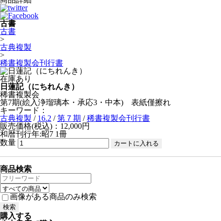
古書
古書
>
古典複製
>
稀書複製会刊行書
在庫あり
日蓮記（にちれんき）
稀書複製会
第7期(絵入浄瑠璃本・承応3・中本) 表紙僅擦れ
キーワード：
古典複製
/
16.2
/
第７期
/
稀書複製会刊行書
販売価格(税込)：12,000円
和暦刊行年:昭7
1冊
数量
商品検索
画像がある商品のみ検索
購入する