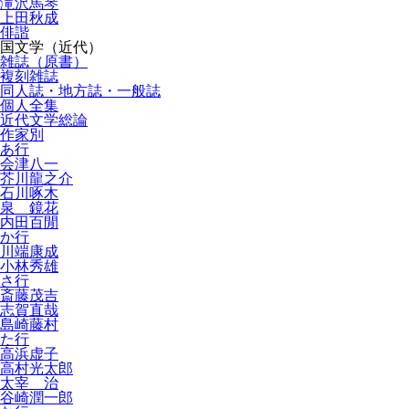
滝沢馬琴
上田秋成
俳諧
国文学（近代）
雑誌（原書）
複刻雑誌
同人誌・地方誌・一般誌
個人全集
近代文学総論
作家別
あ行
会津八一
芥川龍之介
石川啄木
泉 鏡花
内田百閒
か行
川端康成
小林秀雄
さ行
斎藤茂吉
志賀直哉
島崎藤村
た行
高浜虚子
高村光太郎
太宰 治
谷崎潤一郎