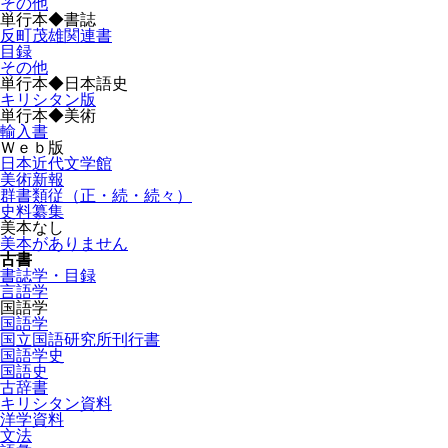
その他
単行本◆書誌
反町茂雄関連書
目録
その他
単行本◆日本語史
キリシタン版
単行本◆美術
輸入書
Ｗｅｂ版
日本近代文学館
美術新報
群書類従（正・続・続々）
史料纂集
美本なし
美本がありません
古書
書誌学・目録
言語学
国語学
国語学
国立国語研究所刊行書
国語学史
国語史
古辞書
キリシタン資料
洋学資料
文法