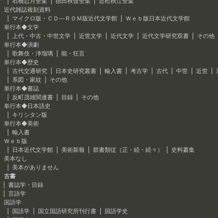
石橋忍月全集
徳田秋聲全集
近松秋江全集
近代雑誌複刻資料
マイクロ版・ＣＤ―ＲＯＭ版近代文学館
Ｗｅｂ版日本近代文学館
単行本◆文学
上代・中古・中世文学
近世文学
近代文学
近代文学研究双書
その他
単行本◆演劇
歌舞伎・浄瑠璃
能・狂言
単行本◆歴史
古代交通研究
日本史研究叢書
輸入書
考古学
古代
中世
近世
系図・家紋
その他
単行本◆書誌
反町茂雄関連書
目録
その他
単行本◆日本語史
キリシタン版
単行本◆美術
輸入書
Ｗｅｂ版
日本近代文学館
美術新報
群書類従（正・続・続々）
史料纂集
美本なし
美本がありません
古書
書誌学・目録
言語学
国語学
国語学
国立国語研究所刊行書
国語学史