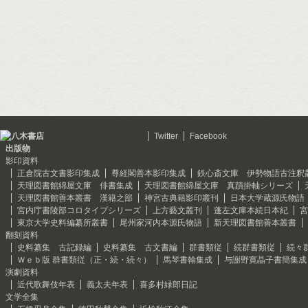
Twitter
Facebook
出版物
影印資料
正倉院古文書影印集成
尊経閣善本影印集成
鉄心斎文庫 伊勢物語古注釈
天理図書館綿屋文庫 俳書集成
天理図書館綿屋文庫 真蹟掛軸シリーズ
天理図書館善本叢書 漢籍之部
神宮古典籍影印叢刊
日本大学蔵源氏物語
宮内庁書陵部コロタイプシリーズ
上方藝文叢刊
蓬左文庫本続日本紀
宮
東京大学史料編纂所叢書
尾州家河内本源氏物語
新天理図書館善本叢書
翻刻資料
史料纂集 古記録編
史料纂集 古文書編
群書類従
続群書類従
続々
Ｗｅｂ版 群書類従（正・続・続々）
馬琴書翰集成
与謝野寛晶子書簡集成
演劇資料
近代歌舞伎年表
義太夫年表
喜多村緑郎日記
文学全集