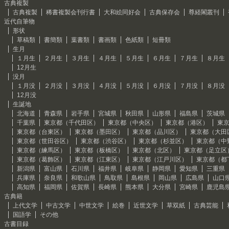
古典複製
古典複製
稀書複製会刊行書
大和絵同好会
古典保存会
尊経閣叢刊
近代自筆物
形状
草稿類
書簡類
葉書類
書画類
色紙類
短冊類
生月
１月生
２月生
３月生
４月生
５月生
６月生
７月生
８月生
12月生
没月
１月没
２月没
３月没
４月没
５月没
６月没
７月没
８月没
12月没
生誕地
北海道
青森県
岩手県
宮城県
秋田県
山形県
福島県
茨城県
千葉県
東京都（千代田区）
東京都（中央区）
東京都（港区）
東
東京都（台東区）
東京都（墨田区）
東京都（品川区）
東京都（大田
東京都（世田谷区）
東京都（渋谷区）
東京都（杉並区）
東京都（中
東京都（練馬区）
東京都（板橋区）
東京都（北区）
東京都（足立区
東京都（葛飾区）
東京都（江東区）
東京都（江戸川区）
東京都（都
新潟県
富山県
石川県
福井県
岐阜県
静岡県
愛知県
三重県
兵庫県
奈良県
和歌山県
鳥取県
島根県
岡山県
広島県
山口
高知県
福岡県
佐賀県
長崎県
熊本県
大分県
宮崎県
鹿児島
古典籍
上代文学
中古文学
中世文学
絵巻
近世文学
草双紙
古典芸能
国語学
その他
古書目録