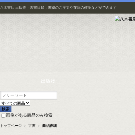
八木書店 出版物・古書目録：書籍のご注文や在庫の確認などができます
出版物
画像がある商品のみ検索
トップページ
＞
古書
＞
商品詳細