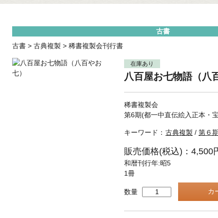
古書
古書
>
古典複製
>
稀書複製会刊行書
在庫あり
八百屋お七物語（八
稀書複製会
第6期(都一中直伝絵入正本・
キーワード：
古典複製
/
第６
販売価格(税込)：4,500
和暦刊行年:昭5
1冊
数量