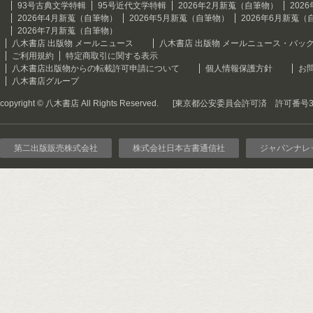
93号古典文学特輯
95号近代文学特輯
2026年2月新蒐（自筆物）
202
2026年4月新蒐（自筆物）
2026年5月新蒐（自筆物）
2026年6月新蒐（
2026年7月新蒐（自筆物）
八木書店 出版物 メールニュース
八木書店 出版物 メールニュース・バッ
ご利用規約
特定商取引に関する表示
八木書店出版物からの転載許可申請について
個人情報保護方針
お
八木書店グループ
copyright © 八木書店 All Rights Reserved.
[東京都公安委員会許可済 許可番号301
第二出版販売株式会社
株式会社日本古書通信社
ジャパンナレ