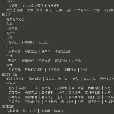
国語史
古辞書
キリシタン資料
洋学資料
文法
語彙
文章・文体・表現
音声・音韻・アクセント
方言
国語教
国文学
古典文学総論
和歌
勅撰集
万葉集
上代
古事記
日本書紀
風土記
中古
伊勢物語
源氏物語
枕草子
今昔物語集
中世
鴨長明
吉田兼好
平家物語
曽我物語
太平記
近世
井原西鶴
近松門左衛門
滝沢馬琴
上田秋成
俳諧
国文学（近代）
雑誌（原書）
複刻雑誌
同人誌・地方誌・一般誌
個人全集
近代文学
作家別
あ行
会津八一
芥川龍之介
石川啄木
泉 鏡花
内田百閒
か行
斎藤茂吉
志賀直哉
島崎藤村
た行
高浜虚子
高村光太郎
太宰 
永井荷風
中原中也
夏目漱石
は行
萩原朔太郎
樋口一葉
二葉亭
正岡子規
三島由紀夫
宮沢賢治
森 鴎外
や行
横光利一
与謝野
古典芸能
古典芸能
能
狂言
浄瑠璃
歌舞伎