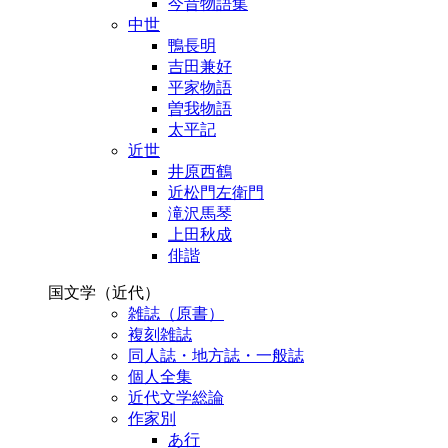
今昔物語集
中世
鴨長明
吉田兼好
平家物語
曽我物語
太平記
近世
井原西鶴
近松門左衛門
滝沢馬琴
上田秋成
俳諧
国文学（近代）
雑誌（原書）
複刻雑誌
同人誌・地方誌・一般誌
個人全集
近代文学総論
作家別
あ行