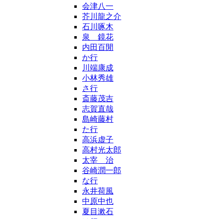
会津八一
芥川龍之介
石川啄木
泉 鏡花
内田百閒
か行
川端康成
小林秀雄
さ行
斎藤茂吉
志賀直哉
島崎藤村
た行
高浜虚子
高村光太郎
太宰 治
谷崎潤一郎
な行
永井荷風
中原中也
夏目漱石