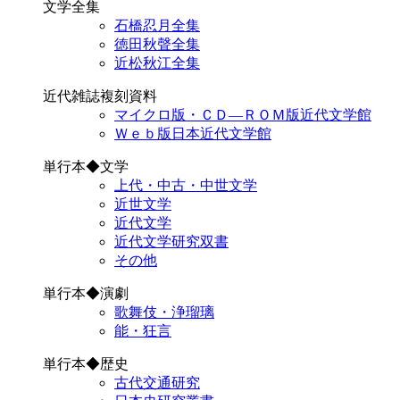
文学全集
石橋忍月全集
徳田秋聲全集
近松秋江全集
近代雑誌複刻資料
マイクロ版・ＣＤ―ＲＯＭ版近代文学館
Ｗｅｂ版日本近代文学館
単行本◆文学
上代・中古・中世文学
近世文学
近代文学
近代文学研究双書
その他
単行本◆演劇
歌舞伎・浄瑠璃
能・狂言
単行本◆歴史
古代交通研究