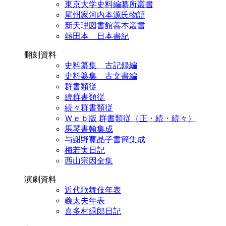
東京大学史料編纂所叢書
尾州家河内本源氏物語
新天理図書館善本叢書
熱田本 日本書紀
翻刻資料
史料纂集 古記録編
史料纂集 古文書編
群書類従
続群書類従
続々群書類従
Ｗｅｂ版 群書類従（正・続・続々）
馬琴書翰集成
与謝野寛晶子書簡集成
梅若実日記
西山宗因全集
演劇資料
近代歌舞伎年表
義太夫年表
喜多村緑郎日記