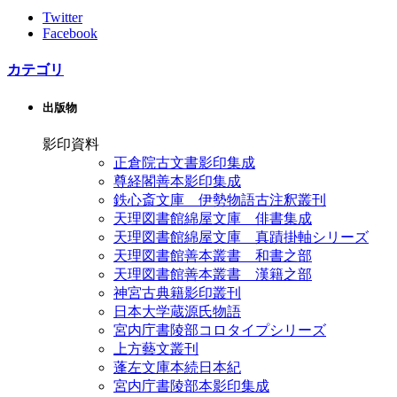
Twitter
Facebook
カテゴリ
出版物
影印資料
正倉院古文書影印集成
尊経閣善本影印集成
鉄心斎文庫 伊勢物語古注釈叢刊
天理図書館綿屋文庫 俳書集成
天理図書館綿屋文庫 真蹟掛軸シリーズ
天理図書館善本叢書 和書之部
天理図書館善本叢書 漢籍之部
神宮古典籍影印叢刊
日本大学蔵源氏物語
宮内庁書陵部コロタイプシリーズ
上方藝文叢刊
蓬左文庫本続日本紀
宮内庁書陵部本影印集成