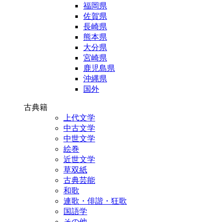
福岡県
佐賀県
長崎県
熊本県
大分県
宮崎県
鹿児島県
沖縄県
国外
古典籍
上代文学
中古文学
中世文学
絵巻
近世文学
草双紙
古典芸能
和歌
連歌・俳諧・狂歌
国語学
その他