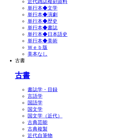
近代雑誌複刻資料
単行本◆文学
単行本◆演劇
単行本◆歴史
単行本◆書誌
単行本◆日本語史
単行本◆美術
Ｗｅｂ版
美本なし
古書
古書
書誌学・目録
言語学
国語学
国文学
国文学（近代）
古典芸能
古典複製
近代自筆物