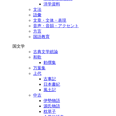
洋学資料
文法
語彙
文章・文体・表現
音声・音韻・アクセント
方言
国語教育
国文学
古典文学総論
和歌
勅撰集
万葉集
上代
古事記
日本書紀
風土記
中古
伊勢物語
源氏物語
枕草子