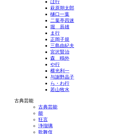
は行
萩原朔太郎
樋口一葉
二葉亭四迷
堀 辰雄
ま行
正岡子規
三島由紀夫
宮沢賢治
森 鴎外
や行
横光利一
与謝野晶子
ら・わ行
若山牧水
古典芸能
古典芸能
能
狂言
浄瑠璃
歌舞伎