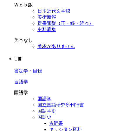
Ｗｅｂ版
日本近代文学館
美術新報
群書類従（正・続・続々）
史料纂集
美本なし
美本がありません
古書
書誌学・目録
言語学
国語学
国語学
国立国語研究所刊行書
国語学史
国語史
古辞書
キリシタン資料