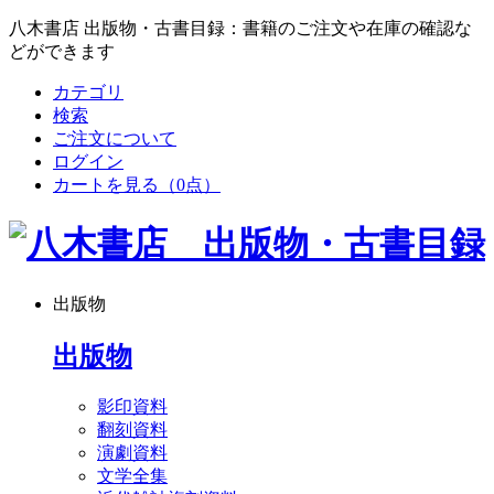
八木書店 出版物・古書目録：書籍のご注文や在庫の確認な
どができます
カテゴリ
検索
ご注文について
ログイン
カートを見る
（0点）
出版物
出版物
影印資料
翻刻資料
演劇資料
文学全集