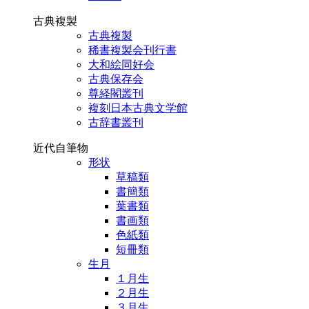
古典複製
古典複製
稀書複製会刊行書
大和絵同好会
古典保存会
尊経閣叢刊
複刻日本古典文学館
古辞書叢刊
近代自筆物
形状
草稿類
書簡類
葉書類
書画類
色紙類
短冊類
生月
１月生
２月生
３月生