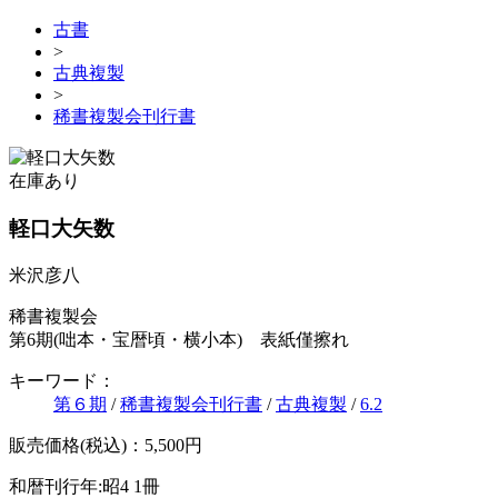
古書
>
古典複製
>
稀書複製会刊行書
在庫あり
軽口大矢数
米沢彦八
稀書複製会
第6期(咄本・宝暦頃・横小本) 表紙僅擦れ
キーワード：
第６期
/
稀書複製会刊行書
/
古典複製
/
6.2
販売価格(税込)：5,500円
和暦刊行年:昭4
1冊