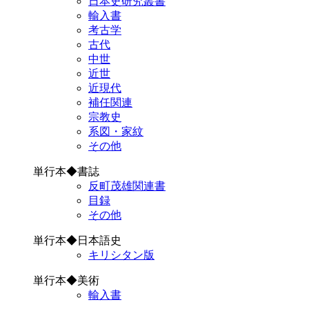
日本史研究叢書
輸入書
考古学
古代
中世
近世
近現代
補任関連
宗教史
系図・家紋
その他
単行本◆書誌
反町茂雄関連書
目録
その他
単行本◆日本語史
キリシタン版
単行本◆美術
輸入書