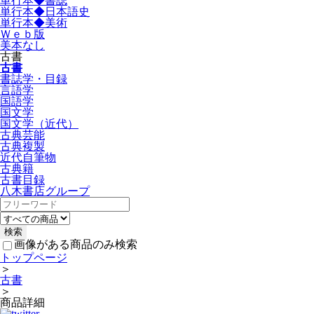
単行本◆書誌
単行本◆日本語史
単行本◆美術
Ｗｅｂ版
美本なし
古書
古書
書誌学・目録
言語学
国語学
国文学
国文学（近代）
古典芸能
古典複製
近代自筆物
古典籍
古書目録
八木書店グループ
画像がある商品のみ検索
トップページ
＞
古書
＞
商品詳細