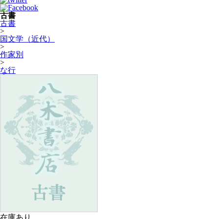
古書
古書
>
国文学（近代）
>
作家別
>
な行
在庫あり