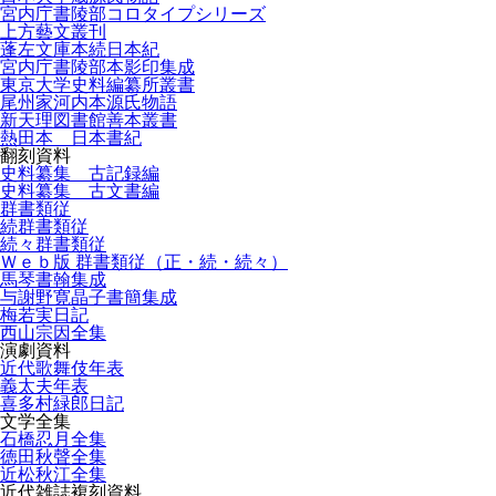
宮内庁書陵部コロタイプシリーズ
上方藝文叢刊
蓬左文庫本続日本紀
宮内庁書陵部本影印集成
東京大学史料編纂所叢書
尾州家河内本源氏物語
新天理図書館善本叢書
熱田本 日本書紀
翻刻資料
史料纂集 古記録編
史料纂集 古文書編
群書類従
続群書類従
続々群書類従
Ｗｅｂ版 群書類従（正・続・続々）
馬琴書翰集成
与謝野寛晶子書簡集成
梅若実日記
西山宗因全集
演劇資料
近代歌舞伎年表
義太夫年表
喜多村緑郎日記
文学全集
石橋忍月全集
徳田秋聲全集
近松秋江全集
近代雑誌複刻資料