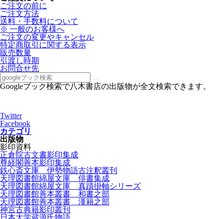
ご注文の前に
ご注文方法
送料・手数料について
※ 一般のお客様へ
ご注文の変更やキャンセル
特定商取引に関する表示
販売数量
引渡し時期
お問合せ先
Googleブック検索で八木書店の出版物が全文検索できます。
Twitter
Facebook
カテゴリ
出版物
影印資料
正倉院古文書影印集成
尊経閣善本影印集成
鉄心斎文庫 伊勢物語古注釈叢刊
天理図書館綿屋文庫 俳書集成
天理図書館綿屋文庫 真蹟掛軸シリーズ
天理図書館善本叢書 和書之部
天理図書館善本叢書 漢籍之部
神宮古典籍影印叢刊
日本大学蔵源氏物語