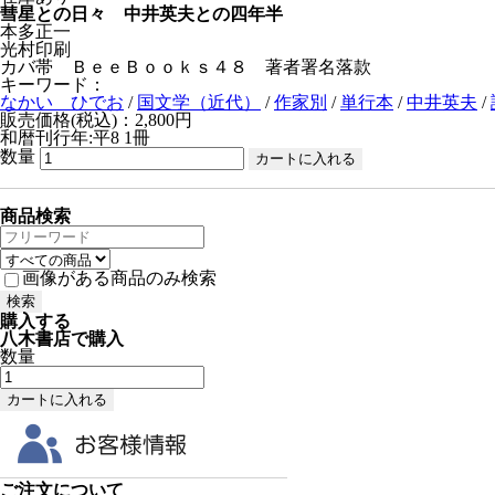
彗星との日々 中井英夫との四年半
本多正一
光村印刷
カバ帯 ＢｅｅＢｏｏｋｓ４８ 著者署名落款
キーワード：
なかい ひでお
/
国文学（近代）
/
作家別
/
単行本
/
中井英夫
/
販売価格(税込)：2,800円
和暦刊行年:平8
1冊
数量
商品検索
画像がある商品のみ検索
購入する
八木書店で購入
数量
ご注文について