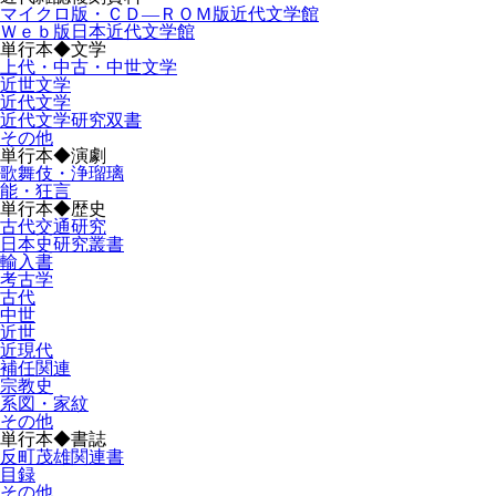
マイクロ版・ＣＤ―ＲＯＭ版近代文学館
Ｗｅｂ版日本近代文学館
単行本◆文学
上代・中古・中世文学
近世文学
近代文学
近代文学研究双書
その他
単行本◆演劇
歌舞伎・浄瑠璃
能・狂言
単行本◆歴史
古代交通研究
日本史研究叢書
輸入書
考古学
古代
中世
近世
近現代
補任関連
宗教史
系図・家紋
その他
単行本◆書誌
反町茂雄関連書
目録
その他