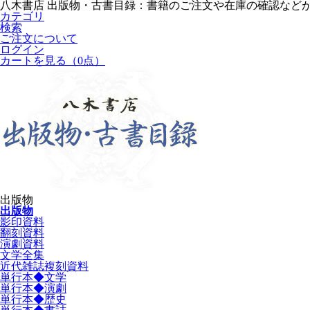
八木書店 出版物・古書目録：書籍のご注文や在庫の確認など
カテゴリ
検索
ご注文について
ログイン
カートを見る
（0点）
出版物
出版物
影印資料
翻刻資料
演劇資料
文学全集
近代雑誌複刻資料
単行本◆文学
単行本◆演劇
単行本◆歴史