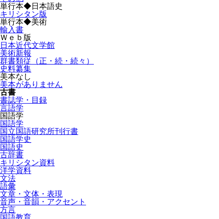
単行本◆日本語史
キリシタン版
単行本◆美術
輸入書
Ｗｅｂ版
日本近代文学館
美術新報
群書類従（正・続・続々）
史料纂集
美本なし
美本がありません
古書
書誌学・目録
言語学
国語学
国語学
国立国語研究所刊行書
国語学史
国語史
古辞書
キリシタン資料
洋学資料
文法
語彙
文章・文体・表現
音声・音韻・アクセント
方言
国語教育