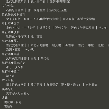
近代歌舞伎年表
義太夫年表
喜多村緑郎日記
文学全集
石橋忍月全集
徳田秋聲全集
近松秋江全集
近代雑誌複刻資料
マイクロ版・ＣＤ―ＲＯＭ版近代文学館
Ｗｅｂ版日本近代文学館
単行本◆文学
上代・中古・中世文学
近世文学
近代文学
近代文学研究双書
その他
単行本◆演劇
歌舞伎・浄瑠璃
能・狂言
単行本◆歴史
古代交通研究
日本史研究叢書
輸入書
考古学
古代
中世
近世
系図・家紋
その他
単行本◆書誌
反町茂雄関連書
目録
その他
単行本◆日本語史
キリシタン版
単行本◆美術
輸入書
Ｗｅｂ版
日本近代文学館
美術新報
群書類従（正・続・続々）
史料纂集
美本なし
美本がありません
古書
書誌学・目録
言語学