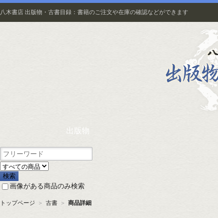
八木書店 出版物・古書目録：書籍のご注文や在庫の確認などができます
出版物
画像がある商品のみ検索
トップページ
＞
古書
＞
商品詳細