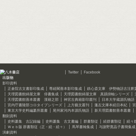
Twitter
Facebook
出版物
影印資料
正倉院古文書影印集成
尊経閣善本影印集成
鉄心斎文庫 伊勢物語古注釈
天理図書館綿屋文庫 俳書集成
天理図書館綿屋文庫 真蹟掛軸シリーズ
天理図書館善本叢書 漢籍之部
神宮古典籍影印叢刊
日本大学蔵源氏物語
宮内庁書陵部コロタイプシリーズ
上方藝文叢刊
蓬左文庫本続日本紀
宮
東京大学史料編纂所叢書
尾州家河内本源氏物語
新天理図書館善本叢書
翻刻資料
史料纂集 古記録編
史料纂集 古文書編
群書類従
続群書類従
続々
Ｗｅｂ版 群書類従（正・続・続々）
馬琴書翰集成
与謝野寛晶子書簡集成
演劇資料