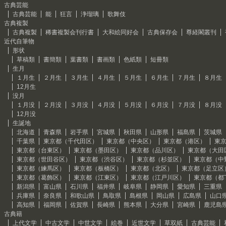
古典芸能
古典芸能
能
狂言
浄瑠璃
歌舞伎
古典複製
古典複製
稀書複製会刊行書
大和絵同好会
古典保存会
尊経閣叢刊
近代自筆物
形状
草稿類
書簡類
葉書類
書画類
色紙類
短冊類
生月
１月生
２月生
３月生
４月生
５月生
６月生
７月生
８月生
12月生
没月
１月没
２月没
３月没
４月没
５月没
６月没
７月没
８月没
12月没
生誕地
北海道
青森県
岩手県
宮城県
秋田県
山形県
福島県
茨城県
千葉県
東京都（千代田区）
東京都（中央区）
東京都（港区）
東
東京都（台東区）
東京都（墨田区）
東京都（品川区）
東京都（大田
東京都（世田谷区）
東京都（渋谷区）
東京都（杉並区）
東京都（中
東京都（練馬区）
東京都（板橋区）
東京都（北区）
東京都（足立区
東京都（葛飾区）
東京都（江東区）
東京都（江戸川区）
東京都（都
新潟県
富山県
石川県
福井県
岐阜県
静岡県
愛知県
三重県
兵庫県
奈良県
和歌山県
鳥取県
島根県
岡山県
広島県
山口
高知県
福岡県
佐賀県
長崎県
熊本県
大分県
宮崎県
鹿児島
古典籍
上代文学
中古文学
中世文学
絵巻
近世文学
草双紙
古典芸能