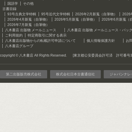
国語学
その他
古書目録
93号古典文学特輯
95号近代文学特輯
2026年2月新蒐（自筆物）
202
2026年4月新蒐（自筆物）
2026年5月新蒐（自筆物）
2026年6月新蒐（
2026年7月新蒐（自筆物）
八木書店 出版物 メールニュース
八木書店 出版物 メールニュース・バッ
ご利用規約
特定商取引に関する表示
八木書店出版物からの転載許可申請について
個人情報保護方針
お
八木書店グループ
copyright © 八木書店 All Rights Reserved.
[東京都公安委員会許可済 許可番号301
第二出版販売株式会社
株式会社日本古書通信社
ジャパンナレ