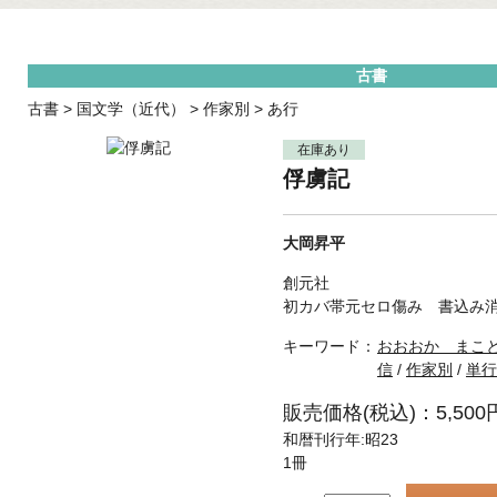
古書
古書
>
国文学（近代）
>
作家別
>
あ行
在庫あり
俘虜記
大岡昇平
創元社
初カバ帯元セロ傷み 書込み
キーワード：
おおおか まこ
信
/
作家別
/
単行
販売価格(税込)：5,500
和暦刊行年:昭23
1冊