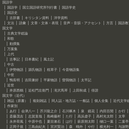
国語学
国語学
国立国語研究所刊行書
国語学史
国語史
古辞書
キリシタン資料
洋学資料
文法
語彙
文章・文体・表現
音声・音韻・アクセント
方言
国語教
国文学
古典文学総論
和歌
勅撰集
万葉集
上代
古事記
日本書紀
風土記
中古
伊勢物語
源氏物語
枕草子
今昔物語集
中世
鴨長明
吉田兼好
平家物語
曽我物語
太平記
近世
井原西鶴
近松門左衛門
滝沢馬琴
上田秋成
俳諧
国文学（近代）
雑誌（原書）
複刻雑誌
同人誌・地方誌・一般誌
個人全集
近代文学
作家別
あ行
会津八一
芥川龍之介
石川啄木
泉 鏡花
内田百閒
か行
斎藤茂吉
志賀直哉
島崎藤村
た行
高浜虚子
高村光太郎
太宰 
永井荷風
中原中也
夏目漱石
は行
萩原朔太郎
樋口一葉
二葉亭
正岡子規
三島由紀夫
宮沢賢治
森 鴎外
や行
横光利一
与謝野