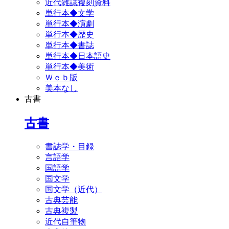
近代雑誌複刻資料
単行本◆文学
単行本◆演劇
単行本◆歴史
単行本◆書誌
単行本◆日本語史
単行本◆美術
Ｗｅｂ版
美本なし
古書
古書
書誌学・目録
言語学
国語学
国文学
国文学（近代）
古典芸能
古典複製
近代自筆物