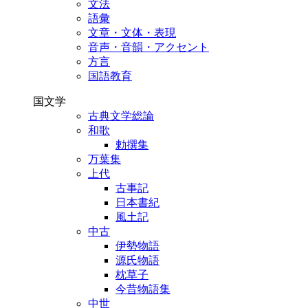
文法
語彙
文章・文体・表現
音声・音韻・アクセント
方言
国語教育
国文学
古典文学総論
和歌
勅撰集
万葉集
上代
古事記
日本書紀
風土記
中古
伊勢物語
源氏物語
枕草子
今昔物語集
中世