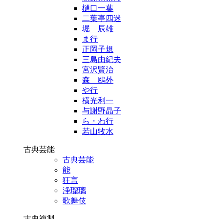
樋口一葉
二葉亭四迷
堀 辰雄
ま行
正岡子規
三島由紀夫
宮沢賢治
森 鴎外
や行
横光利一
与謝野晶子
ら・わ行
若山牧水
古典芸能
古典芸能
能
狂言
浄瑠璃
歌舞伎
古典複製