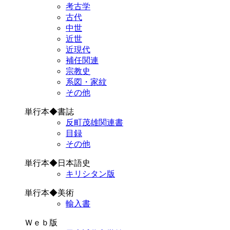
考古学
古代
中世
近世
近現代
補任関連
宗教史
系図・家紋
その他
単行本◆書誌
反町茂雄関連書
目録
その他
単行本◆日本語史
キリシタン版
単行本◆美術
輸入書
Ｗｅｂ版