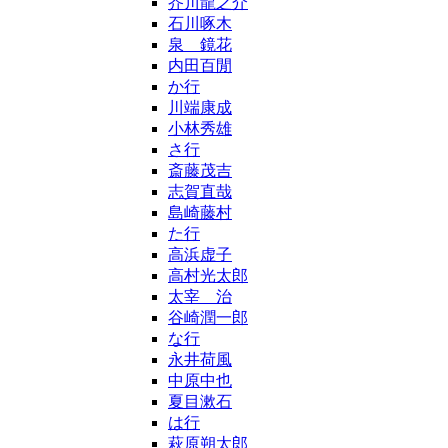
芥川龍之介
石川啄木
泉 鏡花
内田百閒
か行
川端康成
小林秀雄
さ行
斎藤茂吉
志賀直哉
島崎藤村
た行
高浜虚子
高村光太郎
太宰 治
谷崎潤一郎
な行
永井荷風
中原中也
夏目漱石
は行
萩原朔太郎