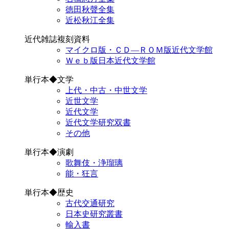
徳田秋聲全集
近松秋江全集
近代雑誌複刻資料
マイクロ版・ＣＤ―ＲＯＭ版近代文学館
Ｗｅｂ版日本近代文学館
単行本◆文学
上代・中古・中世文学
近世文学
近代文学
近代文学研究双書
その他
単行本◆演劇
歌舞伎・浄瑠璃
能・狂言
単行本◆歴史
古代交通研究
日本史研究叢書
輸入書