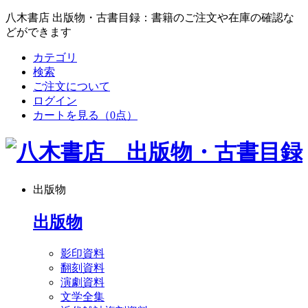
八木書店 出版物・古書目録：書籍のご注文や在庫の確認な
どができます
カテゴリ
検索
ご注文について
ログイン
カートを見る
（0点）
出版物
出版物
影印資料
翻刻資料
演劇資料
文学全集