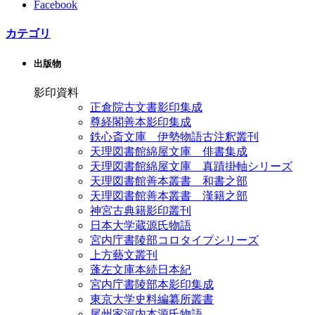
Facebook
カテゴリ
出版物
影印資料
正倉院古文書影印集成
尊経閣善本影印集成
鉄心斎文庫 伊勢物語古注釈叢刊
天理図書館綿屋文庫 俳書集成
天理図書館綿屋文庫 真蹟掛軸シリーズ
天理図書館善本叢書 和書之部
天理図書館善本叢書 漢籍之部
神宮古典籍影印叢刊
日本大学蔵源氏物語
宮内庁書陵部コロタイプシリーズ
上方藝文叢刊
蓬左文庫本続日本紀
宮内庁書陵部本影印集成
東京大学史料編纂所叢書
尾州家河内本源氏物語