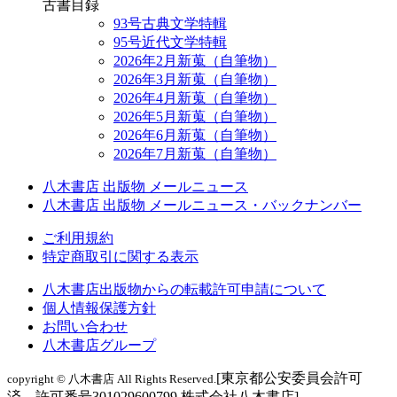
古書目録
93号古典文学特輯
95号近代文学特輯
2026年2月新蒐（自筆物）
2026年3月新蒐（自筆物）
2026年4月新蒐（自筆物）
2026年5月新蒐（自筆物）
2026年6月新蒐（自筆物）
2026年7月新蒐（自筆物）
八木書店 出版物 メールニュース
八木書店 出版物 メールニュース・バックナンバー
ご利用規約
特定商取引に関する表示
八木書店出版物からの転載許可申請について
個人情報保護方針
お問い合わせ
八木書店グループ
[東京都公安委員会許可
copyright © 八木書店 All Rights Reserved.
済 許可番号301029600799 株式会社八木書店]