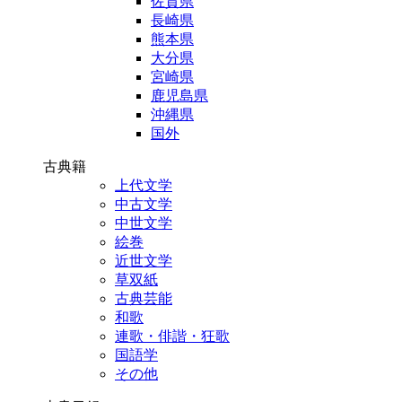
佐賀県
長崎県
熊本県
大分県
宮崎県
鹿児島県
沖縄県
国外
古典籍
上代文学
中古文学
中世文学
絵巻
近世文学
草双紙
古典芸能
和歌
連歌・俳諧・狂歌
国語学
その他