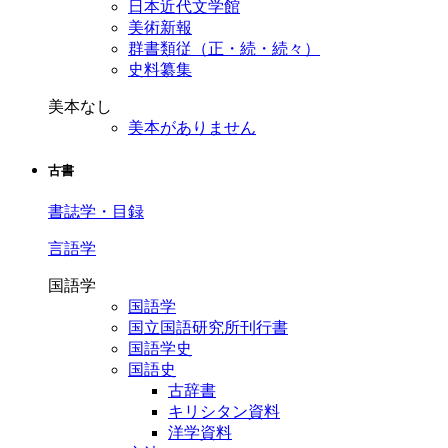
日本近代文学館
美術新報
群書類従（正・続・続々）
史料纂集
美本なし
美本がありません
古書
書誌学・目録
言語学
国語学
国語学
国立国語研究所刊行書
国語学史
国語史
古辞書
キリシタン資料
洋学資料