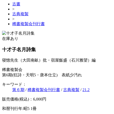
古書
>
古典複製
>
稀書複製会刊行書
在庫あり
十才子名月詩集
寝惚先生（大田南畝）批・宿屋飯盛（石川雅望）編
稀書複製会
第6期(狂詩・天明5・唐本仕立) 表紙少汚れ
キーワード：
第６期
/
稀書複製会刊行書
/
古典複製
/
21.2
販売価格(税込)：6,000円
和暦刊行年:昭5
1冊