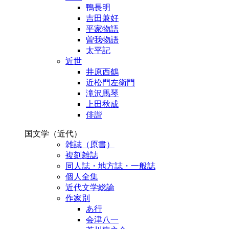
鴨長明
吉田兼好
平家物語
曽我物語
太平記
近世
井原西鶴
近松門左衛門
滝沢馬琴
上田秋成
俳諧
国文学（近代）
雑誌（原書）
複刻雑誌
同人誌・地方誌・一般誌
個人全集
近代文学総論
作家別
あ行
会津八一