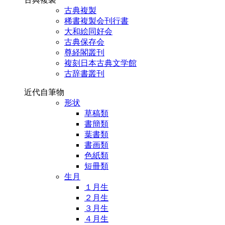
古典複製
稀書複製会刊行書
大和絵同好会
古典保存会
尊経閣叢刊
複刻日本古典文学館
古辞書叢刊
近代自筆物
形状
草稿類
書簡類
葉書類
書画類
色紙類
短冊類
生月
１月生
２月生
３月生
４月生