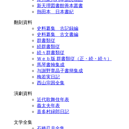
新天理図書館善本叢書
熱田本 日本書紀
翻刻資料
史料纂集 古記録編
史料纂集 古文書編
群書類従
続群書類従
続々群書類従
Ｗｅｂ版 群書類従（正・続・続々）
馬琴書翰集成
与謝野寛晶子書簡集成
梅若実日記
西山宗因全集
演劇資料
近代歌舞伎年表
義太夫年表
喜多村緑郎日記
文学全集
石橋忍月全集