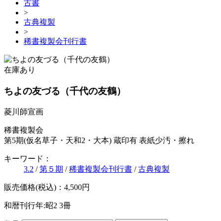
古書
>
古典複製
>
稀書複製会刊行書
在庫あり
ちよの友づる（千代の友鶴）
菱川師宣画
稀書複製会
第5期(仮名草子・天和2・大本) 蔵印有 表紙少汚・擦れ
キーワード：
3.2
/
第５期
/
稀書複製会刊行書
/
古典複製
販売価格(税込)：4,500円
和暦刊行年:昭2
3冊