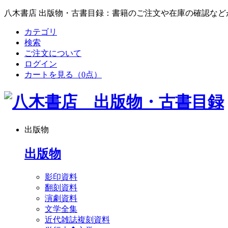
八木書店 出版物・古書目録：書籍のご注文や在庫の確認など
カテゴリ
検索
ご注文について
ログイン
カートを見る
（0点）
出版物
出版物
影印資料
翻刻資料
演劇資料
文学全集
近代雑誌複刻資料