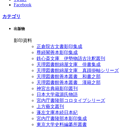
Facebook
カテゴリ
出版物
影印資料
正倉院古文書影印集成
尊経閣善本影印集成
鉄心斎文庫 伊勢物語古注釈叢刊
天理図書館綿屋文庫 俳書集成
天理図書館綿屋文庫 真蹟掛軸シリーズ
天理図書館善本叢書 和書之部
天理図書館善本叢書 漢籍之部
神宮古典籍影印叢刊
日本大学蔵源氏物語
宮内庁書陵部コロタイプシリーズ
上方藝文叢刊
蓬左文庫本続日本紀
宮内庁書陵部本影印集成
東京大学史料編纂所叢書