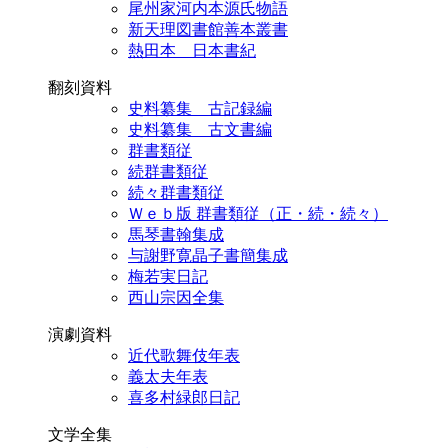
尾州家河内本源氏物語
新天理図書館善本叢書
熱田本 日本書紀
翻刻資料
史料纂集 古記録編
史料纂集 古文書編
群書類従
続群書類従
続々群書類従
Ｗｅｂ版 群書類従（正・続・続々）
馬琴書翰集成
与謝野寛晶子書簡集成
梅若実日記
西山宗因全集
演劇資料
近代歌舞伎年表
義太夫年表
喜多村緑郎日記
文学全集