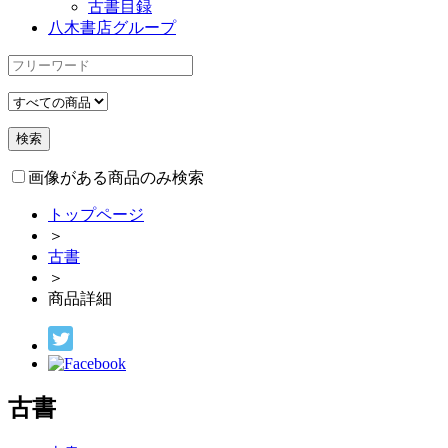
古書目録
八木書店グループ
画像がある商品のみ検索
トップページ
＞
古書
＞
商品詳細
古書