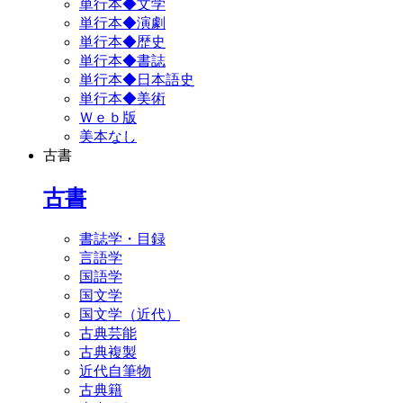
単行本◆文学
単行本◆演劇
単行本◆歴史
単行本◆書誌
単行本◆日本語史
単行本◆美術
Ｗｅｂ版
美本なし
古書
古書
書誌学・目録
言語学
国語学
国文学
国文学（近代）
古典芸能
古典複製
近代自筆物
古典籍