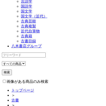
言語学
国語学
国文学
国文学（近代）
古典芸能
古典複製
近代自筆物
古典籍
古書目録
八木書店グループ
画像がある商品のみ検索
トップページ
＞
古書
＞