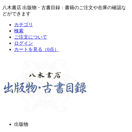
八木書店 出版物・古書目録：書籍のご注文や在庫の確認な
どができます
カテゴリ
検索
ご注文について
ログイン
カートを見る
（0点）
出版物