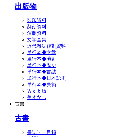
出版物
影印資料
翻刻資料
演劇資料
文学全集
近代雑誌複刻資料
単行本◆文学
単行本◆演劇
単行本◆歴史
単行本◆書誌
単行本◆日本語史
単行本◆美術
Ｗｅｂ版
美本なし
古書
古書
書誌学・目録