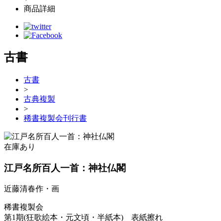
商品詳細
古書
古書
>
古典複製
>
稀書複製会刊行書
在庫あり
江戸名所百人一首：神社仏閣
近藤清春作・画
稀書複製会
第1期(狂歌絵本・元文頃・半紙本) 表紙擦れ