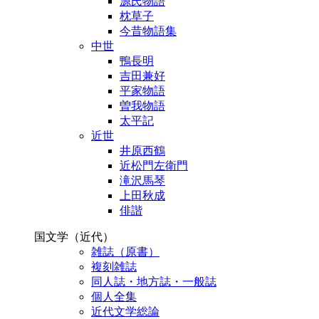
源氏物語
枕草子
今昔物語集
中世
鴨長明
吉田兼好
平家物語
曽我物語
太平記
近世
井原西鶴
近松門左衛門
滝沢馬琴
上田秋成
俳諧
国文学（近代）
雑誌（原書）
複刻雑誌
同人誌・地方誌・一般誌
個人全集
近代文学総論