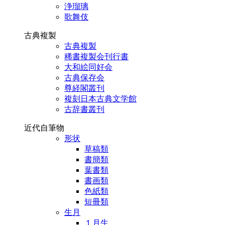
浄瑠璃
歌舞伎
古典複製
古典複製
稀書複製会刊行書
大和絵同好会
古典保存会
尊経閣叢刊
複刻日本古典文学館
古辞書叢刊
近代自筆物
形状
草稿類
書簡類
葉書類
書画類
色紙類
短冊類
生月
１月生