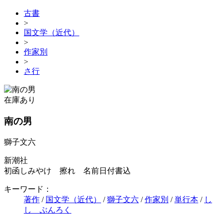
古書
>
国文学（近代）
>
作家別
>
さ行
在庫あり
南の男
獅子文六
新潮社
初函しみやけ 擦れ 名前日付書込
キーワード：
著作
/
国文学（近代）
/
獅子文六
/
作家別
/
単行本
/
し
し ぶんろく