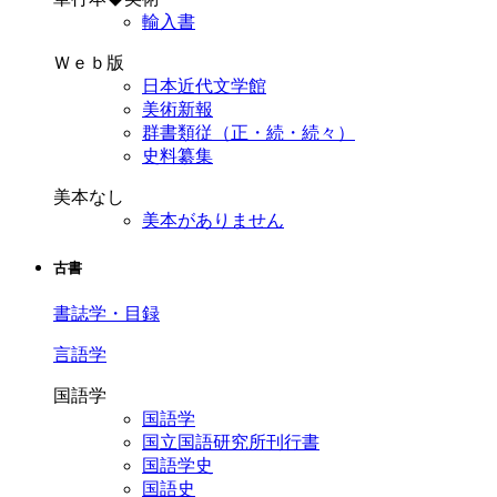
輸入書
Ｗｅｂ版
日本近代文学館
美術新報
群書類従（正・続・続々）
史料纂集
美本なし
美本がありません
古書
書誌学・目録
言語学
国語学
国語学
国立国語研究所刊行書
国語学史
国語史