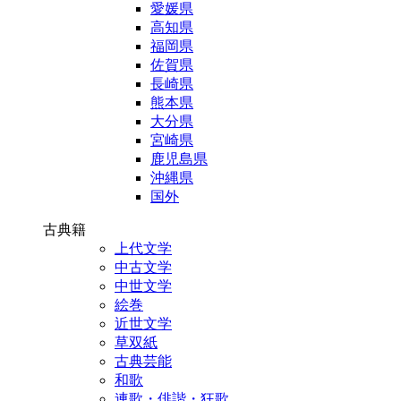
愛媛県
高知県
福岡県
佐賀県
長崎県
熊本県
大分県
宮崎県
鹿児島県
沖縄県
国外
古典籍
上代文学
中古文学
中世文学
絵巻
近世文学
草双紙
古典芸能
和歌
連歌・俳諧・狂歌