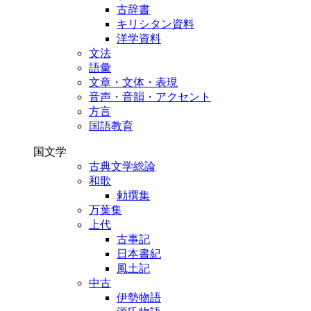
古辞書
キリシタン資料
洋学資料
文法
語彙
文章・文体・表現
音声・音韻・アクセント
方言
国語教育
国文学
古典文学総論
和歌
勅撰集
万葉集
上代
古事記
日本書紀
風土記
中古
伊勢物語