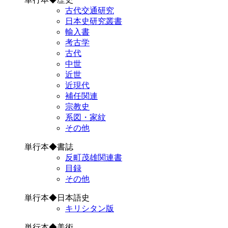
古代交通研究
日本史研究叢書
輸入書
考古学
古代
中世
近世
近現代
補任関連
宗教史
系図・家紋
その他
単行本◆書誌
反町茂雄関連書
目録
その他
単行本◆日本語史
キリシタン版
単行本◆美術