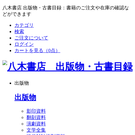
八木書店 出版物・古書目録：書籍のご注文や在庫の確認な
どができます
カテゴリ
検索
ご注文について
ログイン
カートを見る
（0点）
出版物
出版物
影印資料
翻刻資料
演劇資料
文学全集