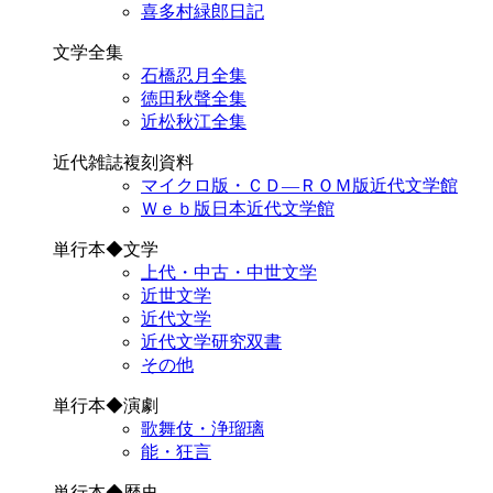
喜多村緑郎日記
文学全集
石橋忍月全集
徳田秋聲全集
近松秋江全集
近代雑誌複刻資料
マイクロ版・ＣＤ―ＲＯＭ版近代文学館
Ｗｅｂ版日本近代文学館
単行本◆文学
上代・中古・中世文学
近世文学
近代文学
近代文学研究双書
その他
単行本◆演劇
歌舞伎・浄瑠璃
能・狂言
単行本◆歴史