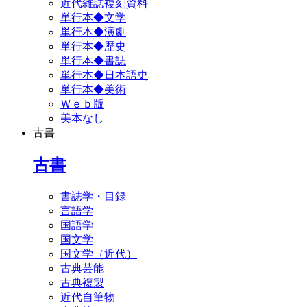
近代雑誌複刻資料
単行本◆文学
単行本◆演劇
単行本◆歴史
単行本◆書誌
単行本◆日本語史
単行本◆美術
Ｗｅｂ版
美本なし
古書
古書
書誌学・目録
言語学
国語学
国文学
国文学（近代）
古典芸能
古典複製
近代自筆物