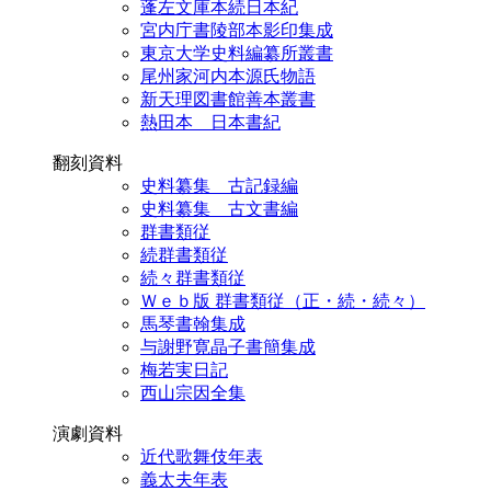
蓬左文庫本続日本紀
宮内庁書陵部本影印集成
東京大学史料編纂所叢書
尾州家河内本源氏物語
新天理図書館善本叢書
熱田本 日本書紀
翻刻資料
史料纂集 古記録編
史料纂集 古文書編
群書類従
続群書類従
続々群書類従
Ｗｅｂ版 群書類従（正・続・続々）
馬琴書翰集成
与謝野寛晶子書簡集成
梅若実日記
西山宗因全集
演劇資料
近代歌舞伎年表
義太夫年表