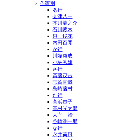
作家別
あ行
会津八一
芥川龍之介
石川啄木
泉 鏡花
内田百閒
か行
川端康成
小林秀雄
さ行
斎藤茂吉
志賀直哉
島崎藤村
た行
高浜虚子
高村光太郎
太宰 治
谷崎潤一郎
な行
永井荷風