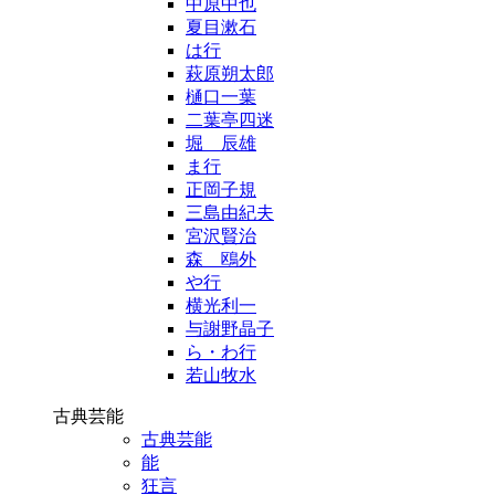
中原中也
夏目漱石
は行
萩原朔太郎
樋口一葉
二葉亭四迷
堀 辰雄
ま行
正岡子規
三島由紀夫
宮沢賢治
森 鴎外
や行
横光利一
与謝野晶子
ら・わ行
若山牧水
古典芸能
古典芸能
能
狂言