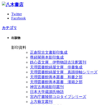
Twitter
Facebook
カテゴリ
出版物
影印資料
正倉院古文書影印集成
尊経閣善本影印集成
鉄心斎文庫 伊勢物語古注釈叢刊
天理図書館綿屋文庫 俳書集成
天理図書館綿屋文庫 真蹟掛軸シリーズ
天理図書館善本叢書 和書之部
天理図書館善本叢書 漢籍之部
神宮古典籍影印叢刊
日本大学蔵源氏物語
宮内庁書陵部コロタイプシリーズ
上方藝文叢刊