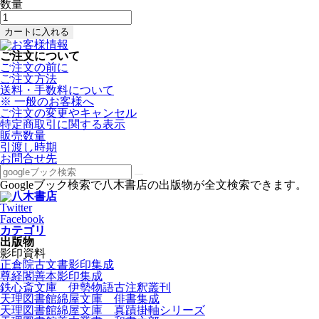
数量
ご注文について
ご注文の前に
ご注文方法
送料・手数料について
※ 一般のお客様へ
ご注文の変更やキャンセル
特定商取引に関する表示
販売数量
引渡し時期
お問合せ先
Googleブック検索で八木書店の出版物が全文検索できます。
Twitter
Facebook
カテゴリ
出版物
影印資料
正倉院古文書影印集成
尊経閣善本影印集成
鉄心斎文庫 伊勢物語古注釈叢刊
天理図書館綿屋文庫 俳書集成
天理図書館綿屋文庫 真蹟掛軸シリーズ