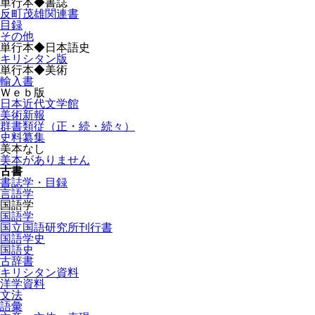
単行本◆書誌
反町茂雄関連書
目録
その他
単行本◆日本語史
キリシタン版
単行本◆美術
輸入書
Ｗｅｂ版
日本近代文学館
美術新報
群書類従（正・続・続々）
史料纂集
美本なし
美本がありません
古書
書誌学・目録
言語学
国語学
国語学
国立国語研究所刊行書
国語学史
国語史
古辞書
キリシタン資料
洋学資料
文法
語彙