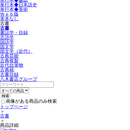
単行本◆書誌
単行本◆日本語史
単行本◆美術
Ｗｅｂ版
美本なし
古書
古書
書誌学・目録
言語学
国語学
国文学
国文学（近代）
古典芸能
古典複製
近代自筆物
古典籍
古書目録
八木書店グループ
画像がある商品のみ検索
トップページ
＞
古書
＞
商品詳細