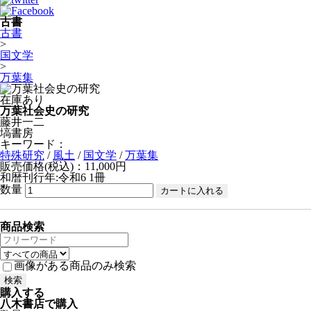
古書
古書
>
国文学
>
万葉集
在庫あり
万葉社会史の研究
藤井一二
塙書房
キーワード：
特殊研究
/
風土
/
国文学
/
万葉集
販売価格(税込)：11,000円
和暦刊行年:令和6
1冊
数量
商品検索
画像がある商品のみ検索
購入する
八木書店で購入