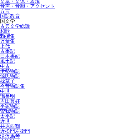
文章・文体・表現
音声・音韻・アクセント
方言
国語教育
国文学
古典文学総論
和歌
勅撰集
万葉集
上代
古事記
日本書紀
風土記
中古
伊勢物語
源氏物語
枕草子
今昔物語集
中世
鴨長明
吉田兼好
平家物語
曽我物語
太平記
近世
井原西鶴
近松門左衛門
滝沢馬琴