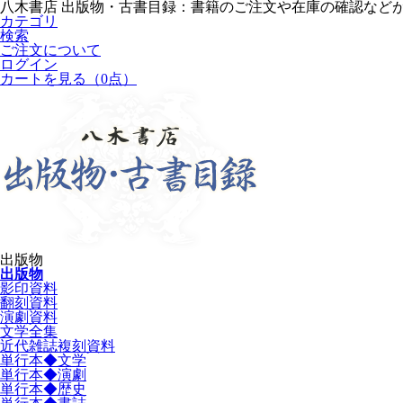
八木書店 出版物・古書目録：書籍のご注文や在庫の確認など
カテゴリ
検索
ご注文について
ログイン
カートを見る
（0点）
出版物
出版物
影印資料
翻刻資料
演劇資料
文学全集
近代雑誌複刻資料
単行本◆文学
単行本◆演劇
単行本◆歴史