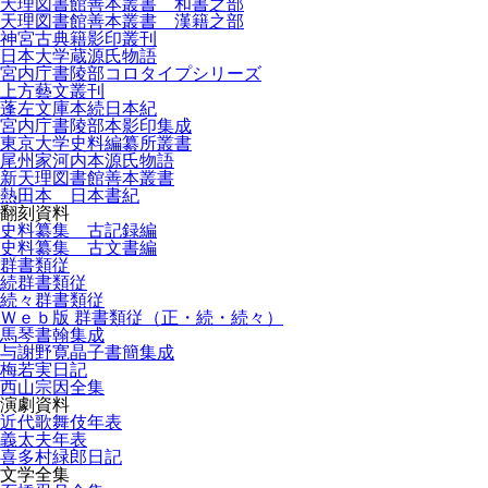
天理図書館善本叢書 和書之部
天理図書館善本叢書 漢籍之部
神宮古典籍影印叢刊
日本大学蔵源氏物語
宮内庁書陵部コロタイプシリーズ
上方藝文叢刊
蓬左文庫本続日本紀
宮内庁書陵部本影印集成
東京大学史料編纂所叢書
尾州家河内本源氏物語
新天理図書館善本叢書
熱田本 日本書紀
翻刻資料
史料纂集 古記録編
史料纂集 古文書編
群書類従
続群書類従
続々群書類従
Ｗｅｂ版 群書類従（正・続・続々）
馬琴書翰集成
与謝野寛晶子書簡集成
梅若実日記
西山宗因全集
演劇資料
近代歌舞伎年表
義太夫年表
喜多村緑郎日記
文学全集