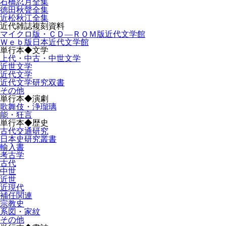
石橋忍月全集
徳田秋聲全集
近松秋江全集
近代雑誌複刻資料
マイクロ版・ＣＤ―ＲＯＭ版近代文学館
Ｗｅｂ版日本近代文学館
単行本◆文学
上代・中古・中世文学
近世文学
近代文学
近代文学研究双書
その他
単行本◆演劇
歌舞伎・浄瑠璃
能・狂言
単行本◆歴史
古代交通研究
日本史研究叢書
輸入書
考古学
古代
中世
近世
近現代
補任関連
宗教史
系図・家紋
その他