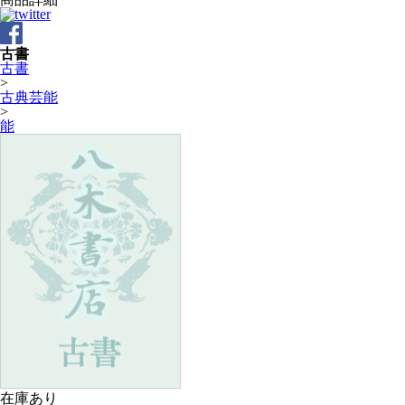
古書
古書
>
古典芸能
>
能
在庫あり