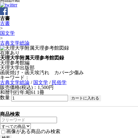
古書
古書
>
国文学
>
古典文学総論
在庫あり
天理大学附属天理参考館図録
天理参考館編
天理大学出版部
函斑焼け・函天埃汚れ カバー少傷み
キーワード：
古典文学総論
/
国文学
/
民俗学
販売価格(税込)：1,500円
和暦刊行年:昭61
1冊
数量
商品検索
画像がある商品のみ検索