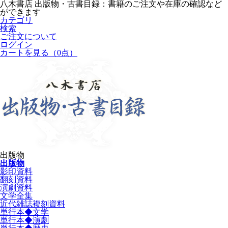
八木書店 出版物・古書目録：書籍のご注文や在庫の確認など
ができます
カテゴリ
検索
ご注文について
ログイン
カートを見る
（0点）
出版物
出版物
影印資料
翻刻資料
演劇資料
文学全集
近代雑誌複刻資料
単行本◆文学
単行本◆演劇