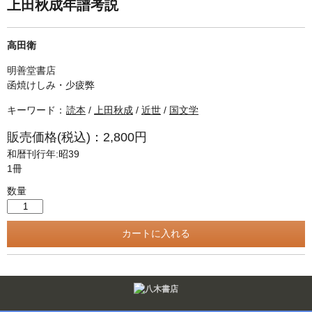
単行本◆日本語史
古書目録
上田秋成年譜考説
単行本◆美術
高田衛
Ｗｅｂ版
明善堂書店
美本なし
函焼けしみ・少疲弊
キーワード：
読本
/
上田秋成
/
近世
/
国文学
販売価格(税込)：2,800円
和暦刊行年:昭39
1冊
数量
Twitter
F