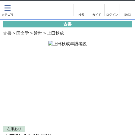
出版物
古書
画像がある商品のみ検索
（0点）
古書
出版物
古書
古書
>
国文学
>
近世
>
上田秋成
影印資料
書誌学・目録
翻刻資料
言語学
演劇資料
国語学
文学全集
国文学
近代雑誌複刻資料
国文学（近代）
単行本◆文学
古典芸能
単行本◆演劇
古典複製
単行本◆歴史
近代自筆物
単行本◆書誌
古典籍
在庫あり