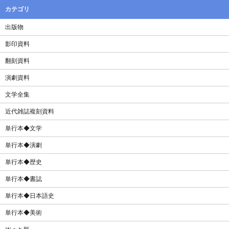
カテゴリ
出版物
影印資料
翻刻資料
演劇資料
文学全集
近代雑誌複刻資料
単行本◆文学
単行本◆演劇
単行本◆歴史
単行本◆書誌
単行本◆日本語史
単行本◆美術