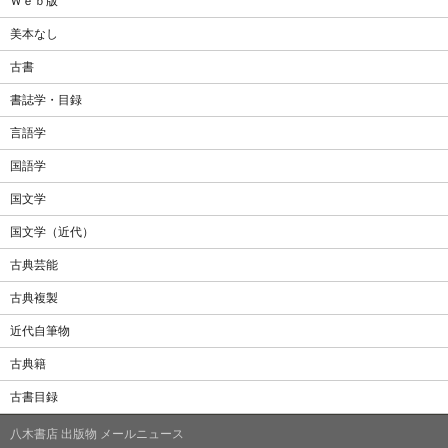
Ｗｅｂ版
美本なし
古書
書誌学・目録
言語学
国語学
国文学
国文学（近代）
古典芸能
古典複製
近代自筆物
古典籍
古書目録
八木書店 出版物 メールニュース