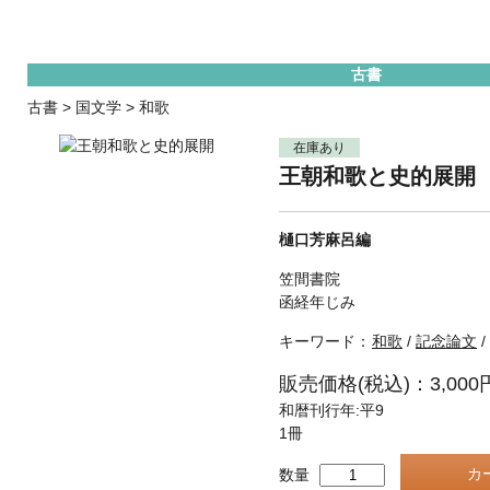
古書
古書
>
国文学
>
和歌
在庫あり
王朝和歌と史的展開
樋口芳麻呂編
笠間書院
函経年じみ
キーワード：
和歌
/
記念論文
/
販売価格(税込)：3,000
和暦刊行年:平9
1冊
数量