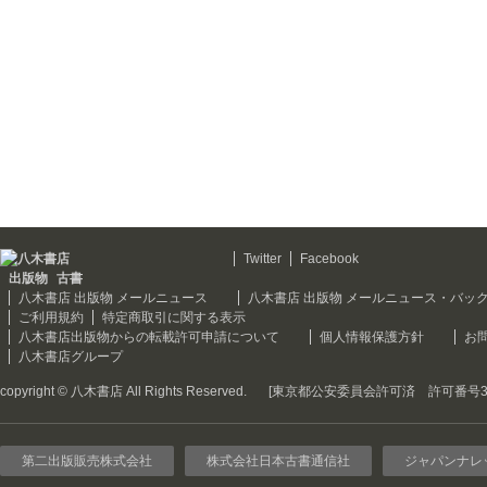
Twitter
Facebook
出版物
古書
八木書店 出版物 メールニュース
八木書店 出版物 メールニュース・バッ
ご利用規約
特定商取引に関する表示
八木書店出版物からの転載許可申請について
個人情報保護方針
お
八木書店グループ
copyright © 八木書店 All Rights Reserved.
[東京都公安委員会許可済 許可番号301
第二出版販売株式会社
株式会社日本古書通信社
ジャパンナレ