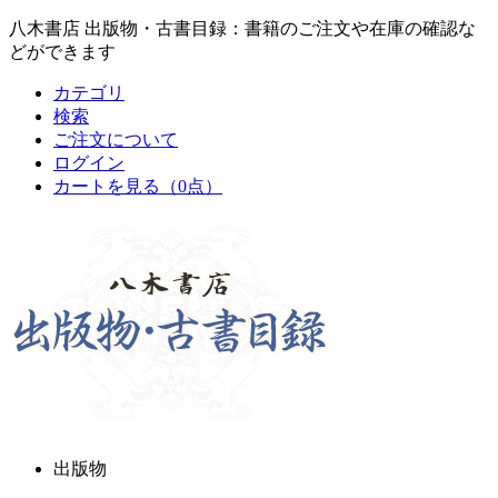
八木書店 出版物・古書目録：書籍のご注文や在庫の確認な
どができます
カテゴリ
検索
ご注文について
ログイン
カートを見る
（0点）
出版物