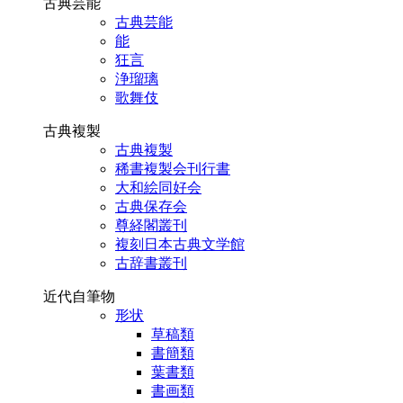
古典芸能
古典芸能
能
狂言
浄瑠璃
歌舞伎
古典複製
古典複製
稀書複製会刊行書
大和絵同好会
古典保存会
尊経閣叢刊
複刻日本古典文学館
古辞書叢刊
近代自筆物
形状
草稿類
書簡類
葉書類
書画類