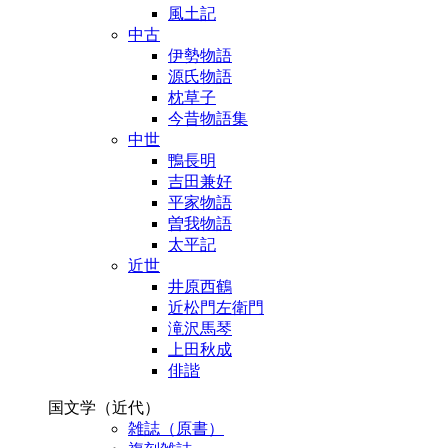
風土記
中古
伊勢物語
源氏物語
枕草子
今昔物語集
中世
鴨長明
吉田兼好
平家物語
曽我物語
太平記
近世
井原西鶴
近松門左衛門
滝沢馬琴
上田秋成
俳諧
国文学（近代）
雑誌（原書）