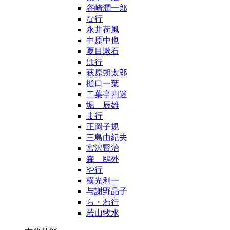
谷崎潤一郎
な行
永井荷風
中原中也
夏目漱石
は行
萩原朔太郎
樋口一葉
二葉亭四迷
堀 辰雄
ま行
正岡子規
三島由紀夫
宮沢賢治
森 鴎外
や行
横光利一
与謝野晶子
ら・わ行
若山牧水