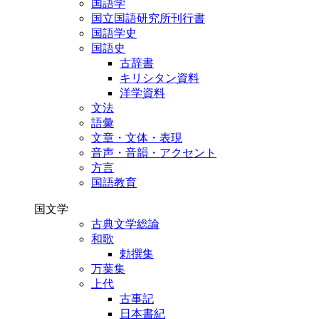
国語学
国立国語研究所刊行書
国語学史
国語史
古辞書
キリシタン資料
洋学資料
文法
語彙
文章・文体・表現
音声・音韻・アクセント
方言
国語教育
国文学
古典文学総論
和歌
勅撰集
万葉集
上代
古事記
日本書紀