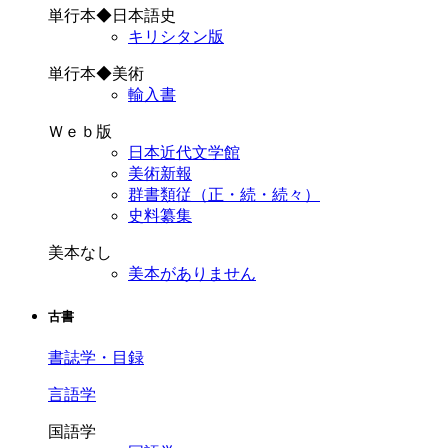
単行本◆日本語史
キリシタン版
単行本◆美術
輸入書
Ｗｅｂ版
日本近代文学館
美術新報
群書類従（正・続・続々）
史料纂集
美本なし
美本がありません
古書
書誌学・目録
言語学
国語学