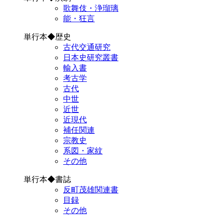
歌舞伎・浄瑠璃
能・狂言
単行本◆歴史
古代交通研究
日本史研究叢書
輸入書
考古学
古代
中世
近世
近現代
補任関連
宗教史
系図・家紋
その他
単行本◆書誌
反町茂雄関連書
目録
その他