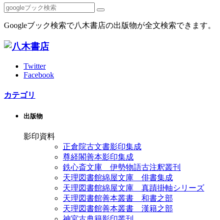
Googleブック検索で八木書店の出版物が全文検索できます。
Twitter
Facebook
カテゴリ
出版物
影印資料
正倉院古文書影印集成
尊経閣善本影印集成
鉄心斎文庫 伊勢物語古注釈叢刊
天理図書館綿屋文庫 俳書集成
天理図書館綿屋文庫 真蹟掛軸シリーズ
天理図書館善本叢書 和書之部
天理図書館善本叢書 漢籍之部
神宮古典籍影印叢刊