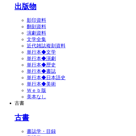
出版物
影印資料
翻刻資料
演劇資料
文学全集
近代雑誌複刻資料
単行本◆文学
単行本◆演劇
単行本◆歴史
単行本◆書誌
単行本◆日本語史
単行本◆美術
Ｗｅｂ版
美本なし
古書
古書
書誌学・目録