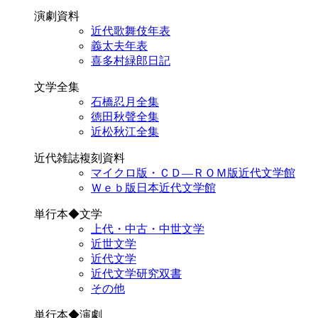
演劇資料
近代歌舞伎年表
義太夫年表
喜多村緑郎日記
文学全集
石橋忍月全集
徳田秋聲全集
近松秋江全集
近代雑誌複刻資料
マイクロ版・ＣＤ―ＲＯＭ版近代文学館
Ｗｅｂ版日本近代文学館
単行本◆文学
上代・中古・中世文学
近世文学
近代文学
近代文学研究双書
その他
単行本◆演劇