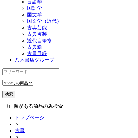
言語学
国語学
国文学
国文学（近代）
古典芸能
古典複製
近代自筆物
古典籍
古書目録
八木書店グループ
画像がある商品のみ検索
トップページ
＞
古書
＞