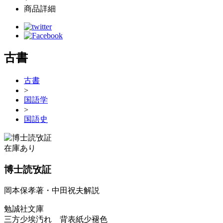
商品詳細
古書
古書
>
国語学
>
国語史
在庫あり
博士読攷証
岡本保孝著・中田祝夫解説
勉誠社文庫
三方少埃汚れ 背表紙少褪色