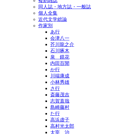
複刻雑誌
同人誌・地方誌・一般誌
個人全集
近代文学総論
作家別
あ行
会津八一
芥川龍之介
石川啄木
泉 鏡花
内田百閒
か行
川端康成
小林秀雄
さ行
斎藤茂吉
志賀直哉
島崎藤村
た行
高浜虚子
高村光太郎
太宰 治