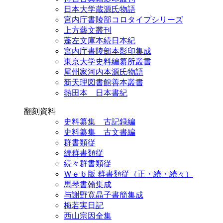
日本大学蔵源氏物語
宮内庁書陵部コロタイプシリーズ
上方藝文叢刊
蓬左文庫本続日本紀
宮内庁書陵部本影印集成
東京大学史料編纂所叢書
尾州家河内本源氏物語
新天理図書館善本叢書
熱田本 日本書紀
翻刻資料
史料纂集 古記録編
史料纂集 古文書編
群書類従
続群書類従
続々群書類従
Ｗｅｂ版 群書類従（正・続・続々）
馬琴書翰集成
与謝野寛晶子書簡集成
梅若実日記
西山宗因全集