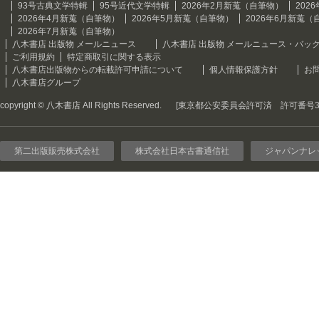
93号古典文学特輯
95号近代文学特輯
2026年2月新蒐（自筆物）
202
2026年4月新蒐（自筆物）
2026年5月新蒐（自筆物）
2026年6月新蒐（
2026年7月新蒐（自筆物）
八木書店 出版物 メールニュース
八木書店 出版物 メールニュース・バッ
ご利用規約
特定商取引に関する表示
八木書店出版物からの転載許可申請について
個人情報保護方針
お
八木書店グループ
copyright © 八木書店 All Rights Reserved.
[東京都公安委員会許可済 許可番号301
第二出版販売株式会社
株式会社日本古書通信社
ジャパンナレ