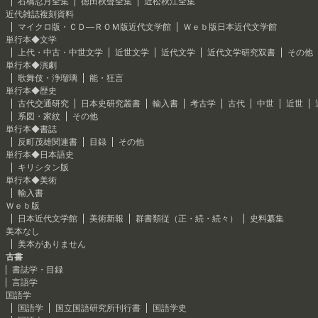
石橋忍月全集
徳田秋聲全集
近松秋江全集
近代雑誌複刻資料
マイクロ版・ＣＤ―ＲＯＭ版近代文学館
Ｗｅｂ版日本近代文学館
単行本◆文学
上代・中古・中世文学
近世文学
近代文学
近代文学研究双書
その他
単行本◆演劇
歌舞伎・浄瑠璃
能・狂言
単行本◆歴史
古代交通研究
日本史研究叢書
輸入書
考古学
古代
中世
近世
系図・家紋
その他
単行本◆書誌
反町茂雄関連書
目録
その他
単行本◆日本語史
キリシタン版
単行本◆美術
輸入書
Ｗｅｂ版
日本近代文学館
美術新報
群書類従（正・続・続々）
史料纂集
美本なし
美本がありません
古書
書誌学・目録
言語学
国語学
国語学
国立国語研究所刊行書
国語学史