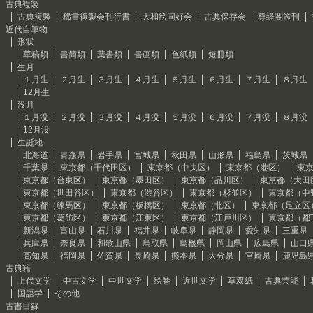
古典複製
古典複製
稀書複製会刊行書
大和絵同好会
古典保存会
尊経閣叢刊
近代自筆物
形状
草稿類
書簡類
葉書類
書画類
色紙類
短冊類
生月
１月生
２月生
３月生
４月生
５月生
６月生
７月生
８月生
12月生
没月
１月没
２月没
３月没
４月没
５月没
６月没
７月没
８月没
12月没
生誕地
北海道
青森県
岩手県
宮城県
秋田県
山形県
福島県
茨城県
千葉県
東京都（千代田区）
東京都（中央区）
東京都（港区）
東
東京都（台東区）
東京都（墨田区）
東京都（品川区）
東京都（大田
東京都（世田谷区）
東京都（渋谷区）
東京都（杉並区）
東京都（中
東京都（練馬区）
東京都（板橋区）
東京都（北区）
東京都（足立区
東京都（葛飾区）
東京都（江東区）
東京都（江戸川区）
東京都（都
新潟県
富山県
石川県
福井県
岐阜県
静岡県
愛知県
三重県
兵庫県
奈良県
和歌山県
鳥取県
島根県
岡山県
広島県
山口
高知県
福岡県
佐賀県
長崎県
熊本県
大分県
宮崎県
鹿児島
古典籍
上代文学
中古文学
中世文学
絵巻
近世文学
草双紙
古典芸能
国語学
その他
古書目録