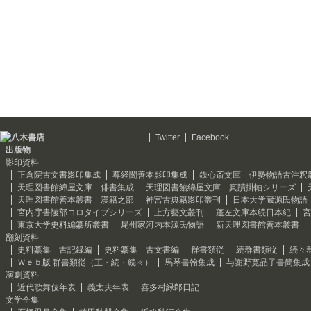
Twitter
Facebook
出版物
影印資料
正倉院古文書影印集成
尊経閣善本影印集成
鉄心斎文庫 伊勢物語古注釈
天理図書館綿屋文庫 俳書集成
天理図書館綿屋文庫 真蹟掛軸シリーズ
天理図書館善本叢書 漢籍之部
神宮古典籍影印叢刊
日本大学蔵源氏物語
宮内庁書陵部コロタイプシリーズ
上方藝文叢刊
蓬左文庫本続日本紀
宮
東京大学史料編纂所叢書
尾州家河内本源氏物語
新天理図書館善本叢書
翻刻資料
史料纂集 古記録編
史料纂集 古文書編
群書類従
続群書類従
続々
Ｗｅｂ版 群書類従（正・続・続々）
馬琴書翰集成
与謝野寛晶子書簡集成
演劇資料
近代歌舞伎年表
義太夫年表
喜多村緑郎日記
文学全集