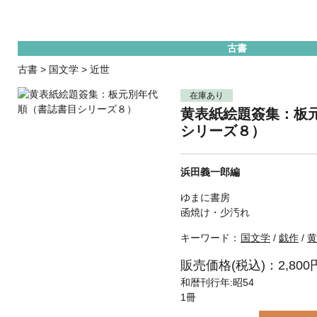
古書
古書
>
国文学
>
近世
在庫あり
黄表紙絵題簽集：板
シリーズ８）
浜田義一郎編
ゆまに書房
函焼け・少汚れ
キーワード：
国文学
/
戯作
/
黄
販売価格(税込)：2,800
和暦刊行年:昭54
1冊