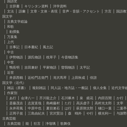
国語史
古辞書
キリシタン資料
洋学資料
文法
語彙
文章・文体・表現
音声・音韻・アクセント
方言
国語教
国文学
古典文学総論
和歌
勅撰集
万葉集
上代
古事記
日本書紀
風土記
中古
伊勢物語
源氏物語
枕草子
今昔物語集
中世
鴨長明
吉田兼好
平家物語
曽我物語
太平記
近世
井原西鶴
近松門左衛門
滝沢馬琴
上田秋成
俳諧
国文学（近代）
雑誌（原書）
複刻雑誌
同人誌・地方誌・一般誌
個人全集
近代文学
作家別
あ行
会津八一
芥川龍之介
石川啄木
泉 鏡花
内田百閒
か行
斎藤茂吉
志賀直哉
島崎藤村
た行
高浜虚子
高村光太郎
太宰 
永井荷風
中原中也
夏目漱石
は行
萩原朔太郎
樋口一葉
二葉亭
正岡子規
三島由紀夫
宮沢賢治
森 鴎外
や行
横光利一
与謝野
古典芸能
古典芸能
能
狂言
浄瑠璃
歌舞伎