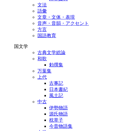
文法
語彙
文章・文体・表現
音声・音韻・アクセント
方言
国語教育
国文学
古典文学総論
和歌
勅撰集
万葉集
上代
古事記
日本書紀
風土記
中古
伊勢物語
源氏物語
枕草子
今昔物語集