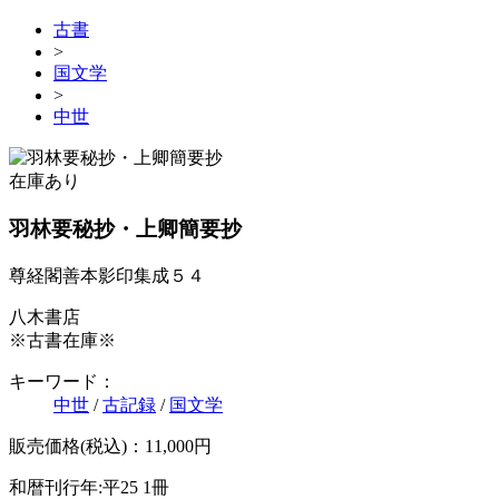
古書
>
国文学
>
中世
在庫あり
羽林要秘抄・上卿簡要抄
尊経閣善本影印集成５４
八木書店
※古書在庫※
キーワード：
中世
/
古記録
/
国文学
販売価格(税込)：11,000円
和暦刊行年:平25
1冊