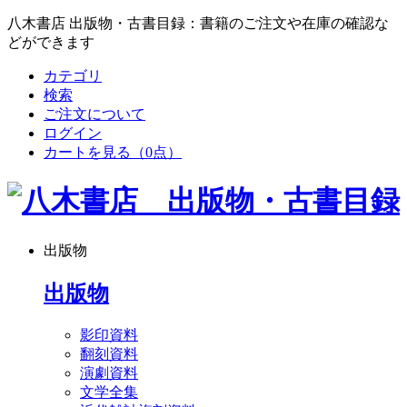
八木書店 出版物・古書目録：書籍のご注文や在庫の確認な
どができます
カテゴリ
検索
ご注文について
ログイン
カートを見る
（0点）
出版物
出版物
影印資料
翻刻資料
演劇資料
文学全集