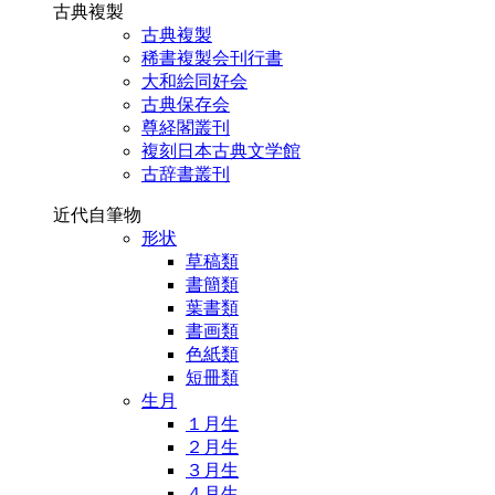
古典複製
古典複製
稀書複製会刊行書
大和絵同好会
古典保存会
尊経閣叢刊
複刻日本古典文学館
古辞書叢刊
近代自筆物
形状
草稿類
書簡類
葉書類
書画類
色紙類
短冊類
生月
１月生
２月生
３月生
４月生