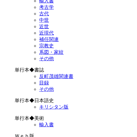
輸入書
考古学
古代
中世
近世
近現代
補任関連
宗教史
系図・家紋
その他
単行本◆書誌
反町茂雄関連書
目録
その他
単行本◆日本語史
キリシタン版
単行本◆美術
輸入書
Ｗｅｂ版