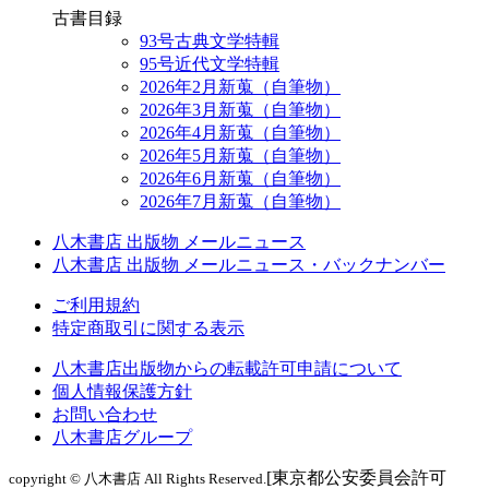
古書目録
93号古典文学特輯
95号近代文学特輯
2026年2月新蒐（自筆物）
2026年3月新蒐（自筆物）
2026年4月新蒐（自筆物）
2026年5月新蒐（自筆物）
2026年6月新蒐（自筆物）
2026年7月新蒐（自筆物）
八木書店 出版物 メールニュース
八木書店 出版物 メールニュース・バックナンバー
ご利用規約
特定商取引に関する表示
八木書店出版物からの転載許可申請について
個人情報保護方針
お問い合わせ
八木書店グループ
[東京都公安委員会許可
copyright © 八木書店 All Rights Reserved.