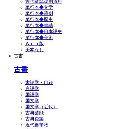
近代雑誌複刻資料
単行本◆文学
単行本◆演劇
単行本◆歴史
単行本◆書誌
単行本◆日本語史
単行本◆美術
Ｗｅｂ版
美本なし
古書
古書
書誌学・目録
言語学
国語学
国文学
国文学（近代）
古典芸能
古典複製
近代自筆物