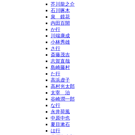
芥川龍之介
石川啄木
泉 鏡花
内田百閒
か行
川端康成
小林秀雄
さ行
斎藤茂吉
志賀直哉
島崎藤村
た行
高浜虚子
高村光太郎
太宰 治
谷崎潤一郎
な行
永井荷風
中原中也
夏目漱石
は行