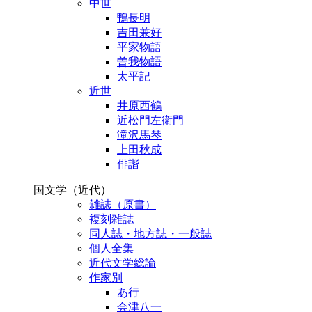
中世
鴨長明
吉田兼好
平家物語
曽我物語
太平記
近世
井原西鶴
近松門左衛門
滝沢馬琴
上田秋成
俳諧
国文学（近代）
雑誌（原書）
複刻雑誌
同人誌・地方誌・一般誌
個人全集
近代文学総論
作家別
あ行
会津八一