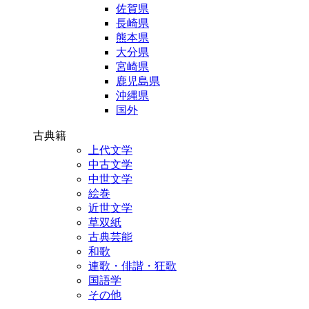
佐賀県
長崎県
熊本県
大分県
宮崎県
鹿児島県
沖縄県
国外
古典籍
上代文学
中古文学
中世文学
絵巻
近世文学
草双紙
古典芸能
和歌
連歌・俳諧・狂歌
国語学
その他