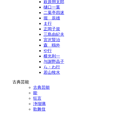
萩原朔太郎
樋口一葉
二葉亭四迷
堀 辰雄
ま行
正岡子規
三島由紀夫
宮沢賢治
森 鴎外
や行
横光利一
与謝野晶子
ら・わ行
若山牧水
古典芸能
古典芸能
能
狂言
浄瑠璃
歌舞伎