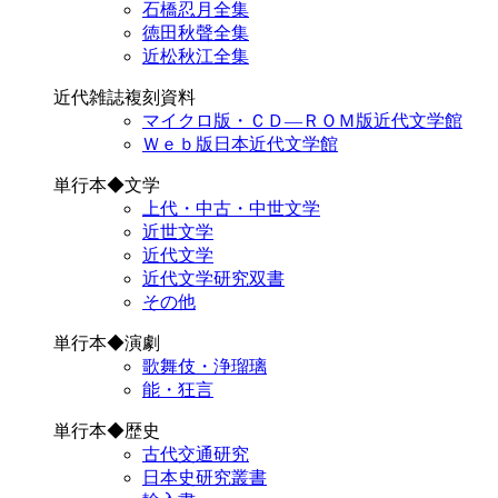
石橋忍月全集
徳田秋聲全集
近松秋江全集
近代雑誌複刻資料
マイクロ版・ＣＤ―ＲＯＭ版近代文学館
Ｗｅｂ版日本近代文学館
単行本◆文学
上代・中古・中世文学
近世文学
近代文学
近代文学研究双書
その他
単行本◆演劇
歌舞伎・浄瑠璃
能・狂言
単行本◆歴史
古代交通研究
日本史研究叢書