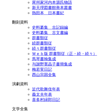
尾州家河内本源氏物語
新天理図書館善本叢書
熱田本 日本書紀
翻刻資料
史料纂集 古記録編
史料纂集 古文書編
群書類従
続群書類従
続々群書類従
Ｗｅｂ版 群書類従（正・続・続々）
馬琴書翰集成
与謝野寛晶子書簡集成
梅若実日記
西山宗因全集
演劇資料
近代歌舞伎年表
義太夫年表
喜多村緑郎日記
文学全集