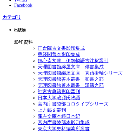
Facebook
カテゴリ
出版物
影印資料
正倉院古文書影印集成
尊経閣善本影印集成
鉄心斎文庫 伊勢物語古注釈叢刊
天理図書館綿屋文庫 俳書集成
天理図書館綿屋文庫 真蹟掛軸シリーズ
天理図書館善本叢書 和書之部
天理図書館善本叢書 漢籍之部
神宮古典籍影印叢刊
日本大学蔵源氏物語
宮内庁書陵部コロタイプシリーズ
上方藝文叢刊
蓬左文庫本続日本紀
宮内庁書陵部本影印集成
東京大学史料編纂所叢書