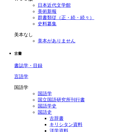
日本近代文学館
美術新報
群書類従（正・続・続々）
史料纂集
美本なし
美本がありません
古書
書誌学・目録
言語学
国語学
国語学
国立国語研究所刊行書
国語学史
国語史
古辞書
キリシタン資料
洋学資料