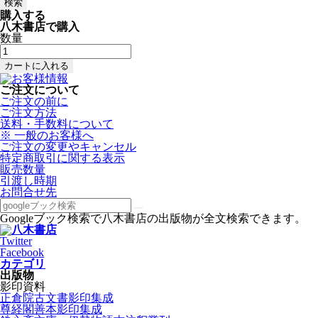
購入する
八木書店で購入
数量
ご注文について
ご注文の前に
ご注文方法
送料・手数料について
※ 一般のお客様へ
ご注文の変更やキャンセル
特定商取引に関する表示
販売数量
引渡し時期
お問合せ先
Googleブック検索で八木書店の出版物が全文検索できます。
Twitter
Facebook
カテゴリ
出版物
影印資料
正倉院古文書影印集成
尊経閣善本影印集成