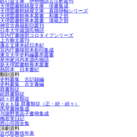
鉄心斎文庫 伊勢物語古注釈叢刊
天理図書館綿屋文庫 俳書集成
天理図書館綿屋文庫 真蹟掛軸シリーズ
天理図書館善本叢書 和書之部
天理図書館善本叢書 漢籍之部
神宮古典籍影印叢刊
日本大学蔵源氏物語
宮内庁書陵部コロタイプシリーズ
上方藝文叢刊
蓬左文庫本続日本紀
宮内庁書陵部本影印集成
東京大学史料編纂所叢書
尾州家河内本源氏物語
新天理図書館善本叢書
熱田本 日本書紀
翻刻資料
史料纂集 古記録編
史料纂集 古文書編
群書類従
続群書類従
続々群書類従
Ｗｅｂ版 群書類従（正・続・続々）
馬琴書翰集成
与謝野寛晶子書簡集成
梅若実日記
西山宗因全集
演劇資料
近代歌舞伎年表