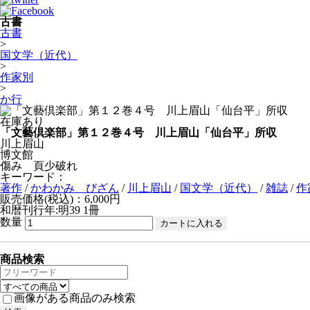
古書
古書
>
国文学（近代）
>
作家別
>
か行
在庫あり
「文藝倶楽部」第１２巻４号 川上眉山「仙台平」所収
川上眉山
博文館
傷み 頁少破れ
キーワード：
著作
/
かわかみ びざん
/
川上眉山
/
国文学（近代）
/
雑誌
/
作
販売価格(税込)：6,000円
和暦刊行年:明39
1冊
数量
商品検索
画像がある商品のみ検索