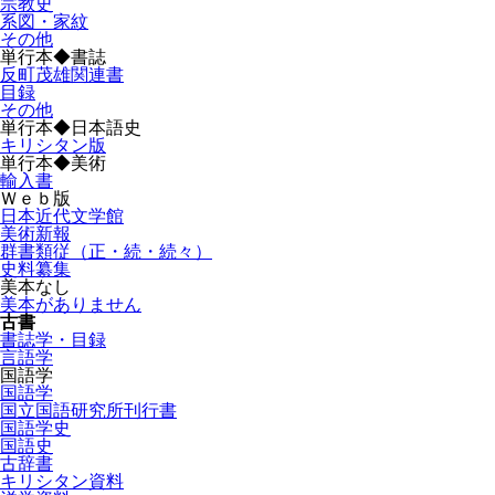
宗教史
系図・家紋
その他
単行本◆書誌
反町茂雄関連書
目録
その他
単行本◆日本語史
キリシタン版
単行本◆美術
輸入書
Ｗｅｂ版
日本近代文学館
美術新報
群書類従（正・続・続々）
史料纂集
美本なし
美本がありません
古書
書誌学・目録
言語学
国語学
国語学
国立国語研究所刊行書
国語学史
国語史
古辞書
キリシタン資料