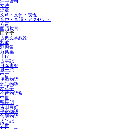
洋学資料
文法
語彙
文章・文体・表現
音声・音韻・アクセント
方言
国語教育
国文学
古典文学総論
和歌
勅撰集
万葉集
上代
古事記
日本書紀
風土記
中古
伊勢物語
源氏物語
枕草子
今昔物語集
中世
鴨長明
吉田兼好
平家物語
曽我物語
太平記
近世