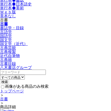
単行本◆書誌
単行本◆日本語史
単行本◆美術
Ｗｅｂ版
美本なし
古書
古書
書誌学・目録
言語学
国語学
国文学
国文学（近代）
古典芸能
古典複製
近代自筆物
古典籍
古書目録
八木書店グループ
画像がある商品のみ検索
トップページ
＞
古書
＞
商品詳細