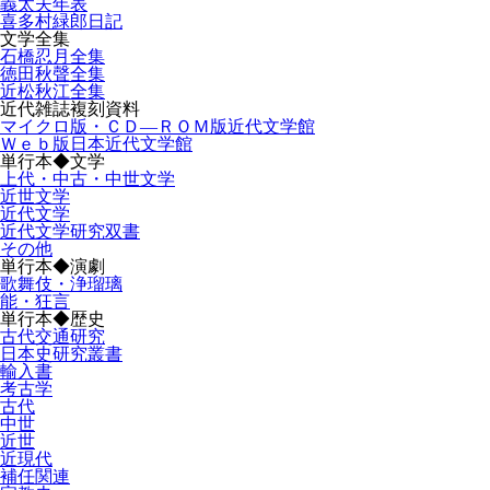
義太夫年表
喜多村緑郎日記
文学全集
石橋忍月全集
徳田秋聲全集
近松秋江全集
近代雑誌複刻資料
マイクロ版・ＣＤ―ＲＯＭ版近代文学館
Ｗｅｂ版日本近代文学館
単行本◆文学
上代・中古・中世文学
近世文学
近代文学
近代文学研究双書
その他
単行本◆演劇
歌舞伎・浄瑠璃
能・狂言
単行本◆歴史
古代交通研究
日本史研究叢書
輸入書
考古学
古代
中世
近世
近現代
補任関連