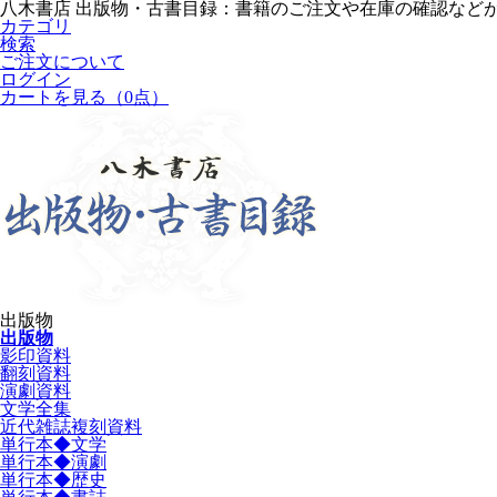
八木書店 出版物・古書目録：書籍のご注文や在庫の確認など
カテゴリ
検索
ご注文について
ログイン
カートを見る
（0点）
出版物
出版物
影印資料
翻刻資料
演劇資料
文学全集
近代雑誌複刻資料
単行本◆文学
単行本◆演劇
単行本◆歴史