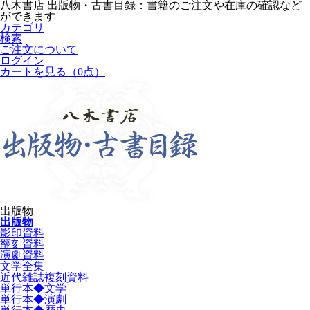
八木書店 出版物・古書目録：書籍のご注文や在庫の確認など
ができます
カテゴリ
検索
ご注文について
ログイン
カートを見る
（0点）
出版物
出版物
影印資料
翻刻資料
演劇資料
文学全集
近代雑誌複刻資料
単行本◆文学
単行本◆演劇