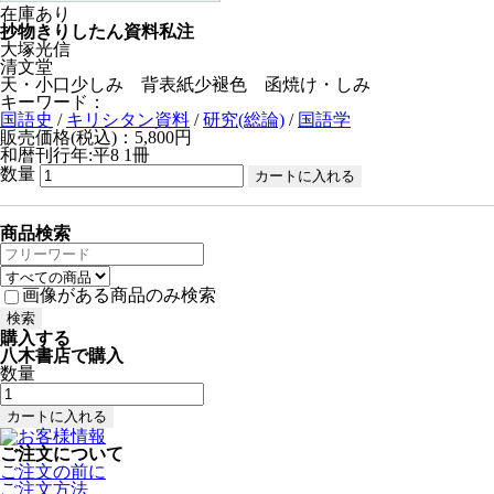
在庫あり
抄物きりしたん資料私注
大塚光信
清文堂
天・小口少しみ 背表紙少褪色 函焼け・しみ
キーワード：
国語史
/
キリシタン資料
/
研究(総論)
/
国語学
販売価格(税込)：5,800円
和暦刊行年:平8
1冊
数量
商品検索
画像がある商品のみ検索
購入する
八木書店で購入
数量
ご注文について
ご注文の前に
ご注文方法