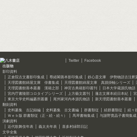
Twitter
Facebook
出版物
影印資料
正倉院古文書影印集成
尊経閣善本影印集成
鉄心斎文庫 伊勢物語古注釈
天理図書館綿屋文庫 俳書集成
天理図書館綿屋文庫 真蹟掛軸シリーズ
天理図書館善本叢書 漢籍之部
神宮古典籍影印叢刊
日本大学蔵源氏物語
宮内庁書陵部コロタイプシリーズ
上方藝文叢刊
蓬左文庫本続日本紀
宮
東京大学史料編纂所叢書
尾州家河内本源氏物語
新天理図書館善本叢書
翻刻資料
史料纂集 古記録編
史料纂集 古文書編
群書類従
続群書類従
続々
Ｗｅｂ版 群書類従（正・続・続々）
馬琴書翰集成
与謝野寛晶子書簡集成
演劇資料
近代歌舞伎年表
義太夫年表
喜多村緑郎日記
文学全集