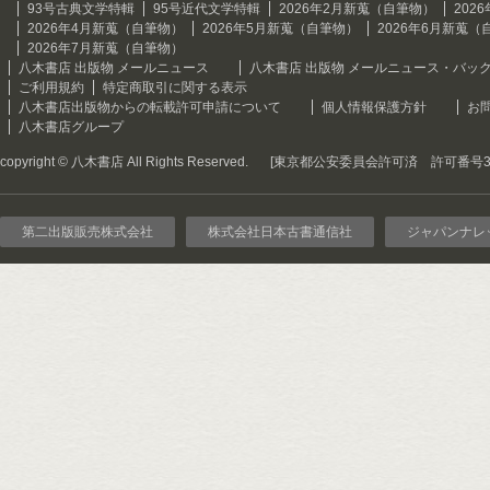
93号古典文学特輯
95号近代文学特輯
2026年2月新蒐（自筆物）
202
2026年4月新蒐（自筆物）
2026年5月新蒐（自筆物）
2026年6月新蒐（
2026年7月新蒐（自筆物）
八木書店 出版物 メールニュース
八木書店 出版物 メールニュース・バッ
ご利用規約
特定商取引に関する表示
八木書店出版物からの転載許可申請について
個人情報保護方針
お
八木書店グループ
copyright © 八木書店 All Rights Reserved.
[東京都公安委員会許可済 許可番号301
第二出版販売株式会社
株式会社日本古書通信社
ジャパンナレ