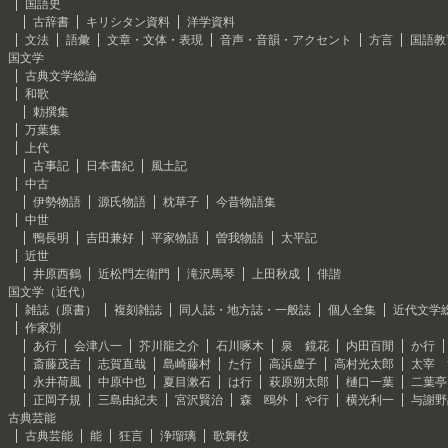
国語史
古辞書
キリシタン資料
洋学資料
文法
語彙
文章・文体・表現
音声・音韻・アクセント
方言
国語教
国文学
古典文学総論
和歌
勅撰集
万葉集
上代
古事記
日本書紀
風土記
中古
伊勢物語
源氏物語
枕草子
今昔物語集
中世
鴨長明
吉田兼好
平家物語
曽我物語
太平記
近世
井原西鶴
近松門左衛門
滝沢馬琴
上田秋成
俳諧
国文学（近代）
雑誌（原書）
複刻雑誌
同人誌・地方誌・一般誌
個人全集
近代文学
作家別
あ行
会津八一
芥川龍之介
石川啄木
泉 鏡花
内田百閒
か行
斎藤茂吉
志賀直哉
島崎藤村
た行
高浜虚子
高村光太郎
太宰 
永井荷風
中原中也
夏目漱石
は行
萩原朔太郎
樋口一葉
二葉亭
正岡子規
三島由紀夫
宮沢賢治
森 鴎外
や行
横光利一
与謝野
古典芸能
古典芸能
能
狂言
浄瑠璃
歌舞伎