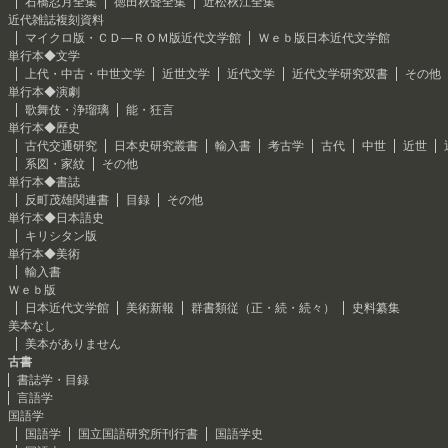
石橋忍月全集
徳田秋聲全集
近松秋江全集
近代雑誌複刻資料
マイクロ版・ＣＤ―ＲＯＭ版近代文学館
Ｗｅｂ版日本近代文学館
単行本◆文学
上代・中古・中世文学
近世文学
近代文学
近代文学研究双書
その他
単行本◆演劇
歌舞伎・浄瑠璃
能・狂言
単行本◆歴史
古代交通研究
日本史研究叢書
輸入書
考古学
古代
中世
近世
系図・家紋
その他
単行本◆書誌
反町茂雄関連書
目録
その他
単行本◆日本語史
キリシタン版
単行本◆美術
輸入書
Ｗｅｂ版
日本近代文学館
美術新報
群書類従（正・続・続々）
史料纂集
美本なし
美本がありません
古書
書誌学・目録
言語学
国語学
国語学
国立国語研究所刊行書
国語学史