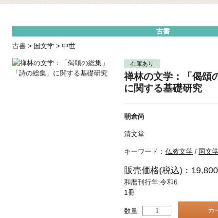
古書
古書
>
国文学
>
中世
在庫あり
禅林の文学：「偈頌
に関する基礎研究
朝倉尚
清文堂
キーワード：
仏教文学
/
国文
販売価格(税込)：19,80
和暦刊行年:令和6
1冊
数量