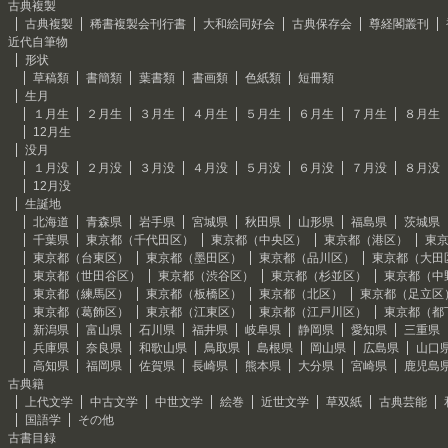
古典複製
古典複製
稀書複製会刊行書
大和絵同好会
古典保存会
尊経閣叢刊
近代自筆物
形状
草稿類
書簡類
葉書類
書画類
色紙類
短冊類
生月
１月生
２月生
３月生
４月生
５月生
６月生
７月生
８月生
12月生
没月
１月没
２月没
３月没
４月没
５月没
６月没
７月没
８月没
12月没
生誕地
北海道
青森県
岩手県
宮城県
秋田県
山形県
福島県
茨城県
千葉県
東京都（千代田区）
東京都（中央区）
東京都（港区）
東
東京都（台東区）
東京都（墨田区）
東京都（品川区）
東京都（大田
東京都（世田谷区）
東京都（渋谷区）
東京都（杉並区）
東京都（中
東京都（練馬区）
東京都（板橋区）
東京都（北区）
東京都（足立区
東京都（葛飾区）
東京都（江東区）
東京都（江戸川区）
東京都（都
新潟県
富山県
石川県
福井県
岐阜県
静岡県
愛知県
三重県
兵庫県
奈良県
和歌山県
鳥取県
島根県
岡山県
広島県
山口
高知県
福岡県
佐賀県
長崎県
熊本県
大分県
宮崎県
鹿児島
古典籍
上代文学
中古文学
中世文学
絵巻
近世文学
草双紙
古典芸能
国語学
その他
古書目録