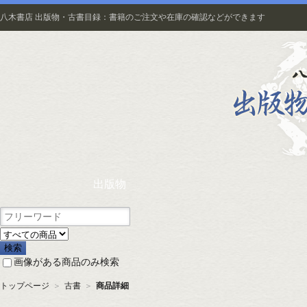
八木書店 出版物・古書目録：書籍のご注文や在庫の確認などができます
出版物
画像がある商品のみ検索
トップページ
＞
古書
＞
商品詳細