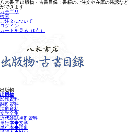
八木書店 出版物・古書目録：書籍のご注文や在庫の確認など
ができます
カテゴリ
検索
ご注文について
ログイン
カートを見る
（0点）
出版物
出版物
影印資料
翻刻資料
演劇資料
文学全集
近代雑誌複刻資料
単行本◆文学
単行本◆演劇