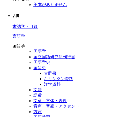
美本がありません
古書
書誌学・目録
言語学
国語学
国語学
国立国語研究所刊行書
国語学史
国語史
古辞書
キリシタン資料
洋学資料
文法
語彙
文章・文体・表現
音声・音韻・アクセント
方言