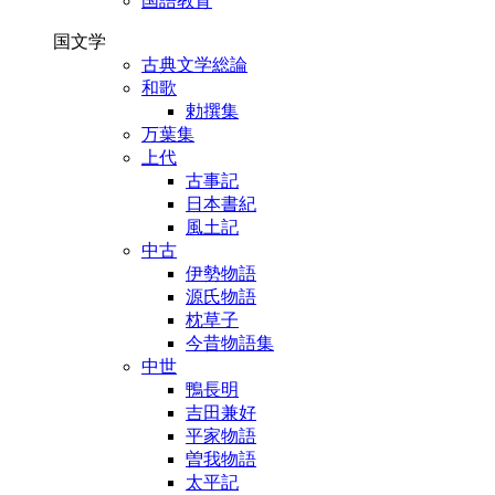
国語教育
国文学
古典文学総論
和歌
勅撰集
万葉集
上代
古事記
日本書紀
風土記
中古
伊勢物語
源氏物語
枕草子
今昔物語集
中世
鴨長明
吉田兼好
平家物語
曽我物語
太平記