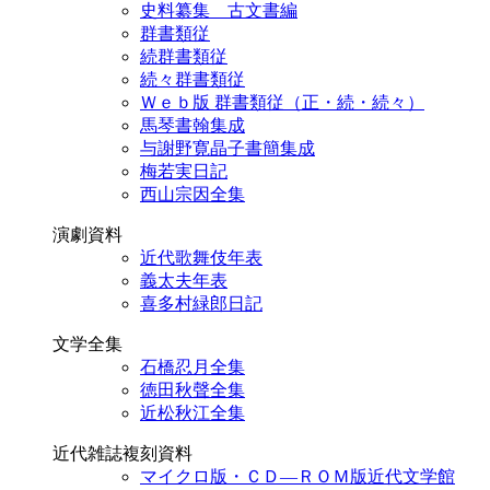
史料纂集 古文書編
群書類従
続群書類従
続々群書類従
Ｗｅｂ版 群書類従（正・続・続々）
馬琴書翰集成
与謝野寛晶子書簡集成
梅若実日記
西山宗因全集
演劇資料
近代歌舞伎年表
義太夫年表
喜多村緑郎日記
文学全集
石橋忍月全集
徳田秋聲全集
近松秋江全集
近代雑誌複刻資料
マイクロ版・ＣＤ―ＲＯＭ版近代文学館