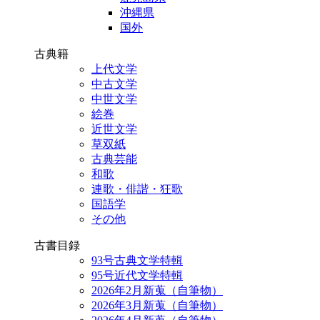
沖縄県
国外
古典籍
上代文学
中古文学
中世文学
絵巻
近世文学
草双紙
古典芸能
和歌
連歌・俳諧・狂歌
国語学
その他
古書目録
93号古典文学特輯
95号近代文学特輯
2026年2月新蒐（自筆物）
2026年3月新蒐（自筆物）