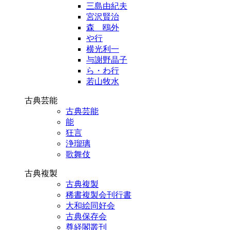
三島由紀夫
宮沢賢治
森 鴎外
や行
横光利一
与謝野晶子
ら・わ行
若山牧水
古典芸能
古典芸能
能
狂言
浄瑠璃
歌舞伎
古典複製
古典複製
稀書複製会刊行書
大和絵同好会
古典保存会
尊経閣叢刊