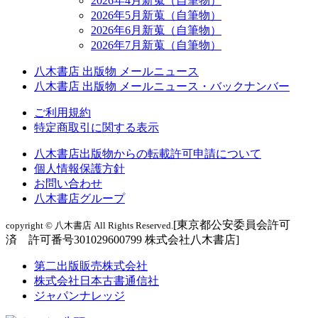
2026年4月新蒐（自筆物）
2026年5月新蒐（自筆物）
2026年6月新蒐（自筆物）
2026年7月新蒐（自筆物）
八木書店 出版物 メールニュース
八木書店 出版物 メールニュース・バックナンバー
ご利用規約
特定商取引に関する表示
八木書店出版物からの転載許可申請について
個人情報保護方針
お問い合わせ
八木書店グループ
[東京都公安委員会許可
copyright © 八木書店 All Rights Reserved.
済 許可番号301029600799 株式会社八木書店]
第二出版販売株式会社
株式会社日本古書通信社
ジャパンナレッジ