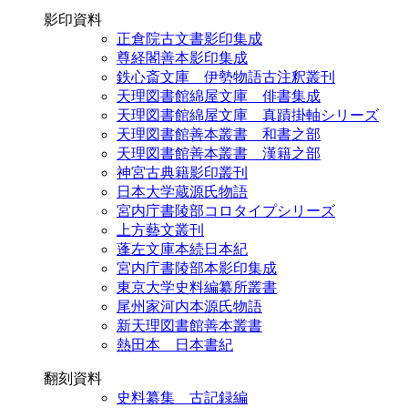
影印資料
正倉院古文書影印集成
尊経閣善本影印集成
鉄心斎文庫 伊勢物語古注釈叢刊
天理図書館綿屋文庫 俳書集成
天理図書館綿屋文庫 真蹟掛軸シリーズ
天理図書館善本叢書 和書之部
天理図書館善本叢書 漢籍之部
神宮古典籍影印叢刊
日本大学蔵源氏物語
宮内庁書陵部コロタイプシリーズ
上方藝文叢刊
蓬左文庫本続日本紀
宮内庁書陵部本影印集成
東京大学史料編纂所叢書
尾州家河内本源氏物語
新天理図書館善本叢書
熱田本 日本書紀
翻刻資料
史料纂集 古記録編