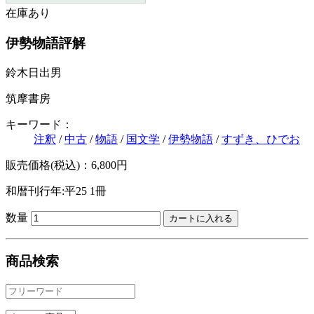
在庫あり
伊勢物語評解
鈴木日出男
筑摩書房
キーワード：
注釈
/
中古
/
物語
/
国文学
/
伊勢物語
/
すずき、ひでお
販売価格(税込)：6,800円
和暦刊行年:平25
1冊
数量
商品検索