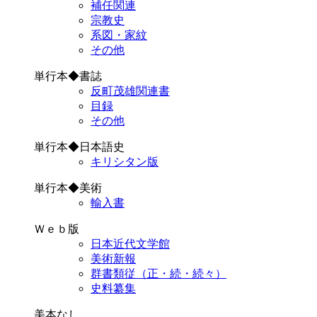
補任関連
宗教史
系図・家紋
その他
単行本◆書誌
反町茂雄関連書
目録
その他
単行本◆日本語史
キリシタン版
単行本◆美術
輸入書
Ｗｅｂ版
日本近代文学館
美術新報
群書類従（正・続・続々）
史料纂集
美本なし