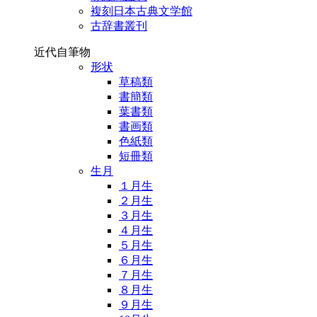
複刻日本古典文学館
古辞書叢刊
近代自筆物
形状
草稿類
書簡類
葉書類
書画類
色紙類
短冊類
生月
１月生
２月生
３月生
４月生
５月生
６月生
７月生
８月生
９月生