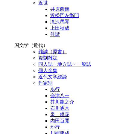
近世
井原西鶴
近松門左衛門
滝沢馬琴
上田秋成
俳諧
国文学（近代）
雑誌（原書）
複刻雑誌
同人誌・地方誌・一般誌
個人全集
近代文学総論
作家別
あ行
会津八一
芥川龍之介
石川啄木
泉 鏡花
内田百閒
か行
川端康成