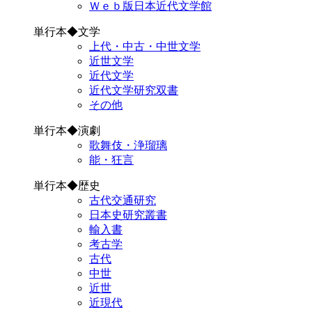
Ｗｅｂ版日本近代文学館
単行本◆文学
上代・中古・中世文学
近世文学
近代文学
近代文学研究双書
その他
単行本◆演劇
歌舞伎・浄瑠璃
能・狂言
単行本◆歴史
古代交通研究
日本史研究叢書
輸入書
考古学
古代
中世
近世
近現代