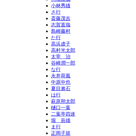
小林秀雄
さ行
斎藤茂吉
志賀直哉
島崎藤村
た行
高浜虚子
高村光太郎
太宰 治
谷崎潤一郎
な行
永井荷風
中原中也
夏目漱石
は行
萩原朔太郎
樋口一葉
二葉亭四迷
堀 辰雄
ま行
正岡子規