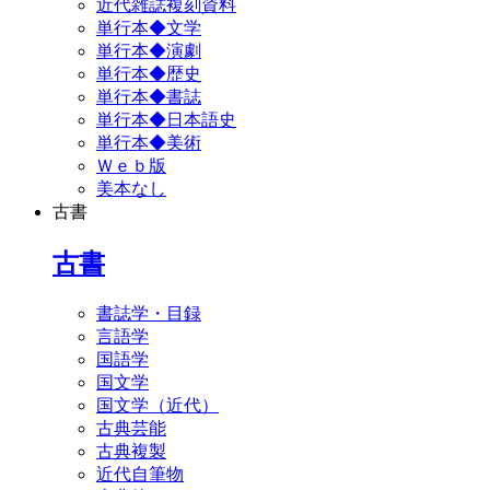
近代雑誌複刻資料
単行本◆文学
単行本◆演劇
単行本◆歴史
単行本◆書誌
単行本◆日本語史
単行本◆美術
Ｗｅｂ版
美本なし
古書
古書
書誌学・目録
言語学
国語学
国文学
国文学（近代）
古典芸能
古典複製
近代自筆物