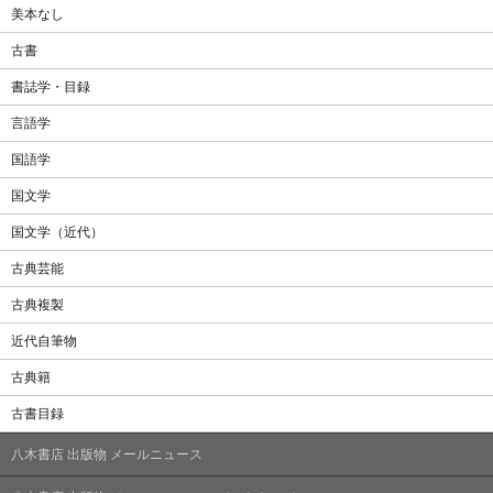
美本なし
古書
書誌学・目録
言語学
国語学
国文学
国文学（近代）
古典芸能
古典複製
近代自筆物
古典籍
古書目録
八木書店 出版物 メールニュース