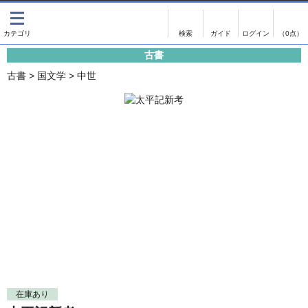
出版物
古書
画像がある商品のみ検索
（0点）
古書
出版物
古書
古書
>
国文学
>
中世
影印資料
書誌学・目録
翻刻資料
言語学
演劇資料
国語学
文学全集
国文学
近代雑誌複刻資料
国文学（近代）
単行本◆文学
古典芸能
単行本◆演劇
古典複製
単行本◆歴史
近代自筆物
単行本◆書誌
古典籍
在庫あり