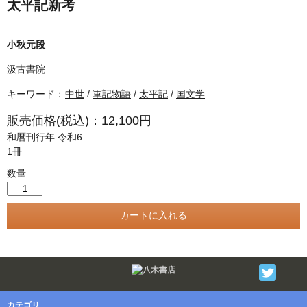
単行本◆日本語史
古書目録
太平記新考
単行本◆美術
小秋元段
Ｗｅｂ版
汲古書院
美本なし
キーワード：
中世
/
軍記物語
/
太平記
/
国文学
販売価格(税込)：12,100円
和暦刊行年:令和6
1冊
数量
Twitter
F
カテゴリ