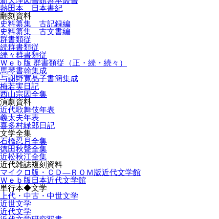
新天理図書館善本叢書
熱田本 日本書紀
翻刻資料
史料纂集 古記録編
史料纂集 古文書編
群書類従
続群書類従
続々群書類従
Ｗｅｂ版 群書類従（正・続・続々）
馬琴書翰集成
与謝野寛晶子書簡集成
梅若実日記
西山宗因全集
演劇資料
近代歌舞伎年表
義太夫年表
喜多村緑郎日記
文学全集
石橋忍月全集
徳田秋聲全集
近松秋江全集
近代雑誌複刻資料
マイクロ版・ＣＤ―ＲＯＭ版近代文学館
Ｗｅｂ版日本近代文学館
単行本◆文学
上代・中古・中世文学
近世文学
近代文学