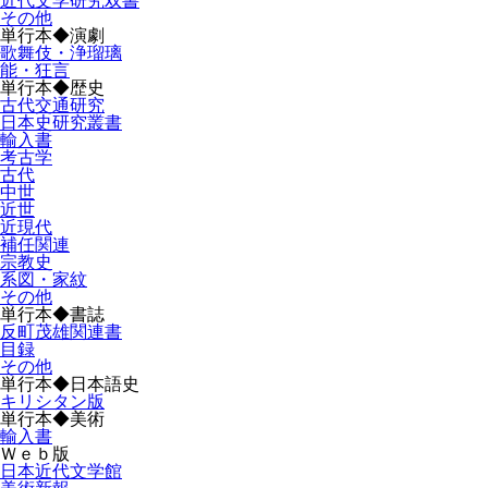
近代文学研究双書
その他
単行本◆演劇
歌舞伎・浄瑠璃
能・狂言
単行本◆歴史
古代交通研究
日本史研究叢書
輸入書
考古学
古代
中世
近世
近現代
補任関連
宗教史
系図・家紋
その他
単行本◆書誌
反町茂雄関連書
目録
その他
単行本◆日本語史
キリシタン版
単行本◆美術
輸入書
Ｗｅｂ版
日本近代文学館