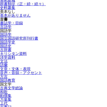
美術新報
群書類従（正・続・続々）
史料纂集
美本なし
美本がありません
古書
書誌学・目録
言語学
国語学
国語学
国立国語研究所刊行書
国語学史
国語史
古辞書
キリシタン資料
洋学資料
文法
語彙
文章・文体・表現
音声・音韻・アクセント
方言
国語教育
国文学
古典文学総論
和歌
勅撰集
万葉集
上代