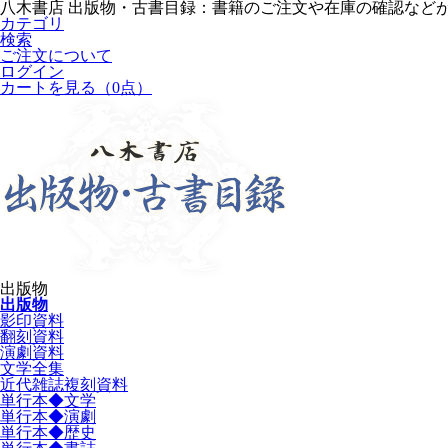
八木書店 出版物・古書目録：書籍のご注文や在庫の確認など
カテゴリ
検索
ご注文について
ログイン
カートを見る
（0点）
出版物
出版物
影印資料
翻刻資料
演劇資料
文学全集
近代雑誌複刻資料
単行本◆文学
単行本◆演劇
単行本◆歴史