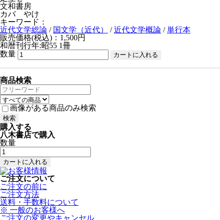
文和書房
カバ やけ
キーワード：
近代文学総論
/
国文学（近代）
/
近代文学概論
/
単行本
販売価格(税込)：1,500円
和暦刊行年:昭55
1冊
数量
商品検索
画像がある商品のみ検索
購入する
八木書店で購入
数量
ご注文について
ご注文の前に
ご注文方法
送料・手数料について
※ 一般のお客様へ
ご注文の変更やキャンセル