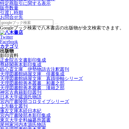
特定商取引に関する表示
販売数量
引渡し時期
お問合せ先
Googleブック検索で八木書店の出版物が全文検索できます。
Twitter
Facebook
カテゴリ
出版物
影印資料
正倉院古文書影印集成
尊経閣善本影印集成
鉄心斎文庫 伊勢物語古注釈叢刊
天理図書館綿屋文庫 俳書集成
天理図書館綿屋文庫 真蹟掛軸シリーズ
天理図書館善本叢書 和書之部
天理図書館善本叢書 漢籍之部
神宮古典籍影印叢刊
日本大学蔵源氏物語
宮内庁書陵部コロタイプシリーズ
上方藝文叢刊
蓬左文庫本続日本紀
宮内庁書陵部本影印集成
東京大学史料編纂所叢書
尾州家河内本源氏物語