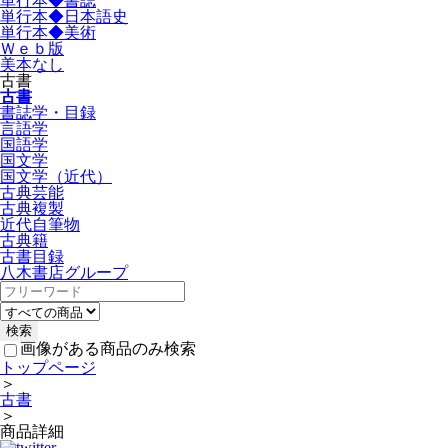
単行本◆書誌
単行本◆日本語史
単行本◆美術
Ｗｅｂ版
美本なし
古書
古書
書誌学・目録
言語学
国語学
国文学
国文学（近代）
古典芸能
古典複製
近代自筆物
古典籍
古書目録
八木書店グループ
画像がある商品のみ検索
トップページ
＞
古書
＞
商品詳細