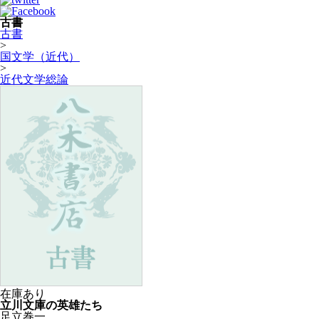
古書
古書
>
国文学（近代）
>
近代文学総論
在庫あり
立川文庫の英雄たち
足立巻一