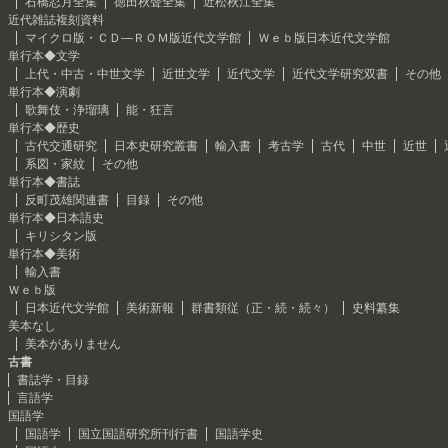
石橋忍月全集
徳田秋聲全集
近松秋江全集
近代雑誌複刻資料
マイクロ版・ＣＤ―ＲＯＭ版近代文学館
Ｗｅｂ版日本近代文学館
単行本◆文学
上代・中古・中世文学
近世文学
近代文学
近代文学研究双書
その他
単行本◆演劇
歌舞伎・浄瑠璃
能・狂言
単行本◆歴史
古代交通研究
日本史研究叢書
輸入書
考古学
古代
中世
近世
系図・家紋
その他
単行本◆書誌
反町茂雄関連書
目録
その他
単行本◆日本語史
キリシタン版
単行本◆美術
輸入書
Ｗｅｂ版
日本近代文学館
美術新報
群書類従（正・続・続々）
史料纂集
美本なし
美本がありません
古書
書誌学・目録
言語学
国語学
国語学
国立国語研究所刊行書
国語学史