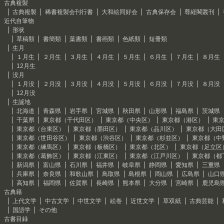
古典複製
古典複製
稀書複製会刊行書
大和絵同好会
古典保存会
尊経閣叢刊
近代自筆物
形状
草稿類
書簡類
葉書類
書画類
色紙類
短冊類
生月
１月生
２月生
３月生
４月生
５月生
６月生
７月生
８月生
12月生
没月
１月没
２月没
３月没
４月没
５月没
６月没
７月没
８月没
12月没
生誕地
北海道
青森県
岩手県
宮城県
秋田県
山形県
福島県
茨城県
千葉県
東京都（千代田区）
東京都（中央区）
東京都（港区）
東
東京都（台東区）
東京都（墨田区）
東京都（品川区）
東京都（大田
東京都（世田谷区）
東京都（渋谷区）
東京都（杉並区）
東京都（中
東京都（練馬区）
東京都（板橋区）
東京都（北区）
東京都（足立区
東京都（葛飾区）
東京都（江東区）
東京都（江戸川区）
東京都（都
新潟県
富山県
石川県
福井県
岐阜県
静岡県
愛知県
三重県
兵庫県
奈良県
和歌山県
鳥取県
島根県
岡山県
広島県
山口
高知県
福岡県
佐賀県
長崎県
熊本県
大分県
宮崎県
鹿児島
古典籍
上代文学
中古文学
中世文学
絵巻
近世文学
草双紙
古典芸能
国語学
その他
古書目録