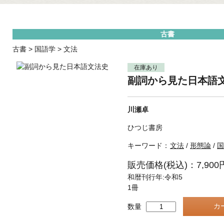
古書
古書
>
国語学
>
文法
在庫あり
副詞から見た日本語
川瀬卓
ひつじ書房
キーワード：
文法
/
形態論
/
国
販売価格(税込)：7,900
和暦刊行年:令和5
1冊
数量