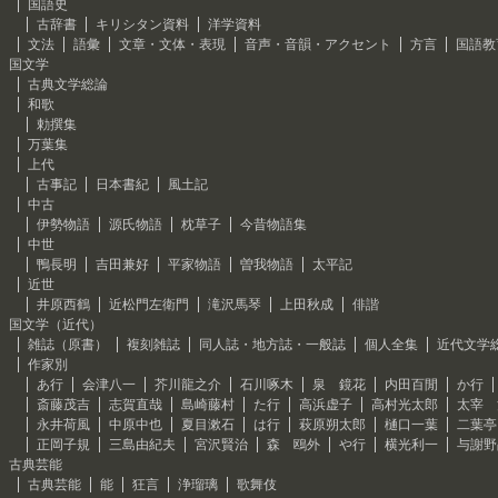
国語史
古辞書
キリシタン資料
洋学資料
文法
語彙
文章・文体・表現
音声・音韻・アクセント
方言
国語教
国文学
古典文学総論
和歌
勅撰集
万葉集
上代
古事記
日本書紀
風土記
中古
伊勢物語
源氏物語
枕草子
今昔物語集
中世
鴨長明
吉田兼好
平家物語
曽我物語
太平記
近世
井原西鶴
近松門左衛門
滝沢馬琴
上田秋成
俳諧
国文学（近代）
雑誌（原書）
複刻雑誌
同人誌・地方誌・一般誌
個人全集
近代文学
作家別
あ行
会津八一
芥川龍之介
石川啄木
泉 鏡花
内田百閒
か行
斎藤茂吉
志賀直哉
島崎藤村
た行
高浜虚子
高村光太郎
太宰 
永井荷風
中原中也
夏目漱石
は行
萩原朔太郎
樋口一葉
二葉亭
正岡子規
三島由紀夫
宮沢賢治
森 鴎外
や行
横光利一
与謝野
古典芸能
古典芸能
能
狂言
浄瑠璃
歌舞伎