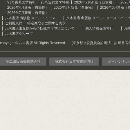
93号古典文学特輯
95号近代文学特輯
2026年2月新蒐（自筆物）
202
2026年4月新蒐（自筆物）
2026年5月新蒐（自筆物）
2026年6月新蒐（
2026年7月新蒐（自筆物）
八木書店 出版物 メールニュース
八木書店 出版物 メールニュース・バッ
ご利用規約
特定商取引に関する表示
八木書店出版物からの転載許可申請について
個人情報保護方針
お
八木書店グループ
copyright © 八木書店 All Rights Reserved.
[東京都公安委員会許可済 許可番号301
第二出版販売株式会社
株式会社日本古書通信社
ジャパンナレ