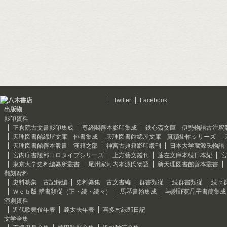
Twitter
Facebook
出版物
影印資料
正倉院古文書影印集成
尊経閣善本影印集成
鉄心斎文庫 伊勢物語古注釈
天理図書館綿屋文庫 俳書集成
天理図書館綿屋文庫 真蹟掛軸シリーズ
天理図書館善本叢書 漢籍之部
神宮古典籍影印叢刊
日本大学蔵源氏物語
宮内庁書陵部コロタイプシリーズ
上方藝文叢刊
蓬左文庫本続日本紀
宮
東京大学史料編纂所叢書
尾州家河内本源氏物語
新天理図書館善本叢書
翻刻資料
史料纂集 古記録編
史料纂集 古文書編
群書類従
続群書類従
続々
Ｗｅｂ版 群書類従（正・続・続々）
馬琴書翰集成
与謝野寛晶子書簡集成
演劇資料
近代歌舞伎年表
義太夫年表
喜多村緑郎日記
文学全集