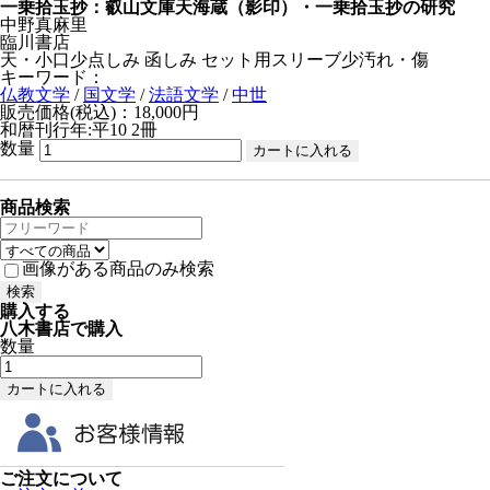
一乗拾玉抄：叡山文庫天海蔵（影印）・一乗拾玉抄の研究
中野真麻里
臨川書店
天・小口少点しみ 函しみ セット用スリーブ少汚れ・傷
キーワード：
仏教文学
/
国文学
/
法語文学
/
中世
販売価格(税込)：18,000円
和暦刊行年:平10
2冊
数量
商品検索
画像がある商品のみ検索
購入する
八木書店で購入
数量
ご注文について