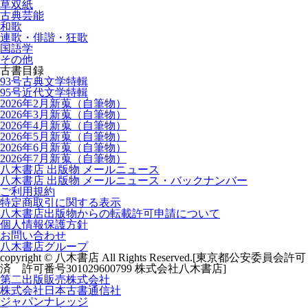
草双紙
古典芸能
和歌
連歌・俳諧・狂歌
国語学
その他
古書目録
93号古典文学特輯
95号近代文学特輯
2026年2月新蒐（自筆物）
2026年3月新蒐（自筆物）
2026年4月新蒐（自筆物）
2026年5月新蒐（自筆物）
2026年6月新蒐（自筆物）
2026年7月新蒐（自筆物）
八木書店 出版物 メールニュース
八木書店 出版物 メールニュース・バックナンバー
ご利用規約
特定商取引に関する表示
八木書店出版物からの転載許可申請について
個人情報保護方針
お問い合わせ
八木書店グループ
copyright © 八木書店 All Rights Reserved.
[東京都公安委員会許可
済 許可番号301029600799 株式会社八木書店]
第二出版販売株式会社
株式会社日本古書通信社
ジャパンナレッジ