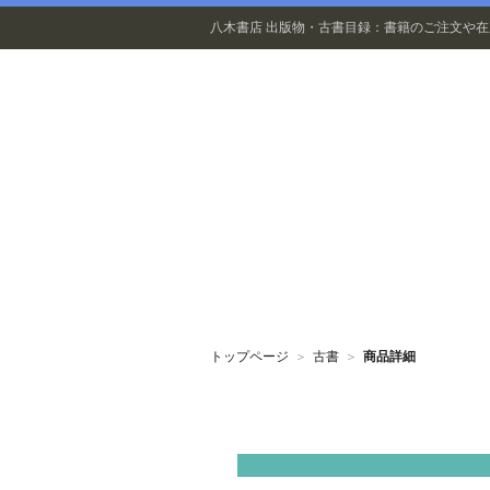
八木書店 出版物・古書目録：書籍のご注文や
出版物
トップページ
＞
古書
＞
商品詳細