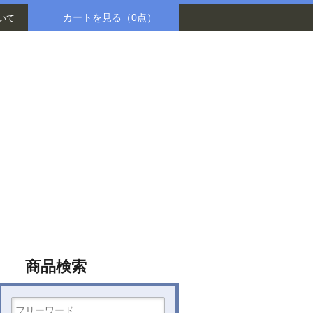
カートを見る
（0点）
いて
八木書店グループ
商品検索