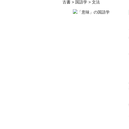
古書
>
国語学
>
文法