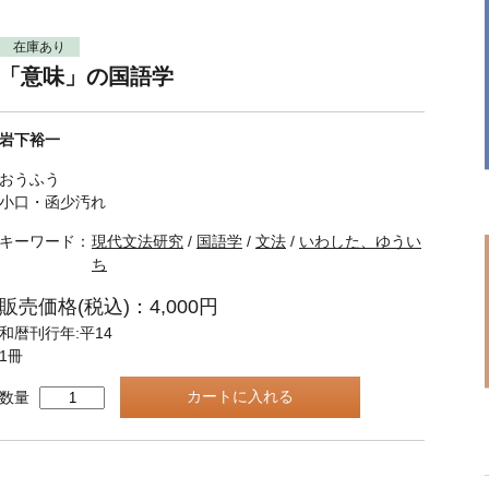
在庫あり
「意味」の国語学
岩下裕一
おうふう
小口・函少汚れ
キーワード：
現代文法研究
/
国語学
/
文法
/
いわした、ゆうい
ち
販売価格(税込)：4,000円
和暦刊行年:平14
1冊
数量