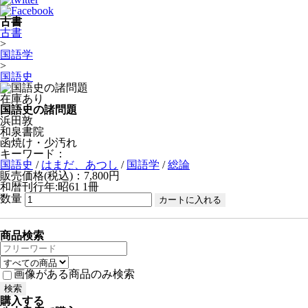
古書
古書
>
国語学
>
国語史
在庫あり
国語史の諸問題
浜田敦
和泉書院
函焼け・少汚れ
キーワード：
国語史
/
はまだ、あつし
/
国語学
/
総論
販売価格(税込)：7,800円
和暦刊行年:昭61
1冊
数量
商品検索
画像がある商品のみ検索
購入する