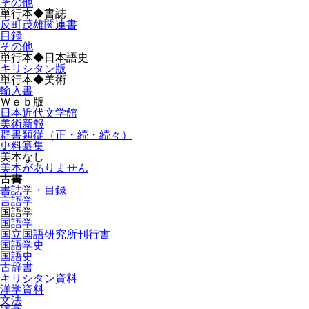
その他
単行本◆書誌
反町茂雄関連書
目録
その他
単行本◆日本語史
キリシタン版
単行本◆美術
輸入書
Ｗｅｂ版
日本近代文学館
美術新報
群書類従（正・続・続々）
史料纂集
美本なし
美本がありません
古書
書誌学・目録
言語学
国語学
国語学
国立国語研究所刊行書
国語学史
国語史
古辞書
キリシタン資料
洋学資料
文法