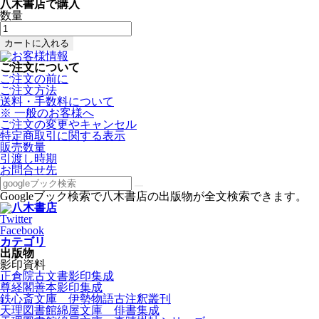
八木書店で購入
数量
ご注文について
ご注文の前に
ご注文方法
送料・手数料について
※ 一般のお客様へ
ご注文の変更やキャンセル
特定商取引に関する表示
販売数量
引渡し時期
お問合せ先
Googleブック検索で八木書店の出版物が全文検索できます。
Twitter
Facebook
カテゴリ
出版物
影印資料
正倉院古文書影印集成
尊経閣善本影印集成
鉄心斎文庫 伊勢物語古注釈叢刊
天理図書館綿屋文庫 俳書集成