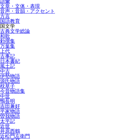
語彙
文章・文体・表現
音声・音韻・アクセント
方言
国語教育
国文学
古典文学総論
和歌
勅撰集
万葉集
上代
古事記
日本書紀
風土記
中古
伊勢物語
源氏物語
枕草子
今昔物語集
中世
鴨長明
吉田兼好
平家物語
曽我物語
太平記
近世
井原西鶴
近松門左衛門