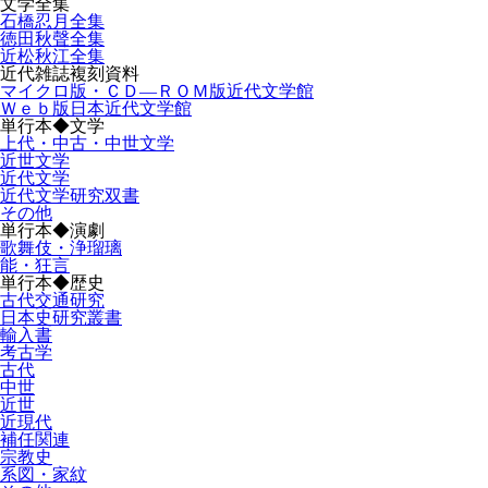
文学全集
石橋忍月全集
徳田秋聲全集
近松秋江全集
近代雑誌複刻資料
マイクロ版・ＣＤ―ＲＯＭ版近代文学館
Ｗｅｂ版日本近代文学館
単行本◆文学
上代・中古・中世文学
近世文学
近代文学
近代文学研究双書
その他
単行本◆演劇
歌舞伎・浄瑠璃
能・狂言
単行本◆歴史
古代交通研究
日本史研究叢書
輸入書
考古学
古代
中世
近世
近現代
補任関連
宗教史
系図・家紋