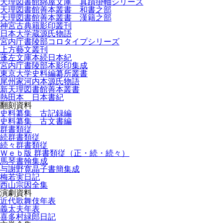
天理図書館綿屋文庫 真蹟掛軸シリーズ
天理図書館善本叢書 和書之部
天理図書館善本叢書 漢籍之部
神宮古典籍影印叢刊
日本大学蔵源氏物語
宮内庁書陵部コロタイプシリーズ
上方藝文叢刊
蓬左文庫本続日本紀
宮内庁書陵部本影印集成
東京大学史料編纂所叢書
尾州家河内本源氏物語
新天理図書館善本叢書
熱田本 日本書紀
翻刻資料
史料纂集 古記録編
史料纂集 古文書編
群書類従
続群書類従
続々群書類従
Ｗｅｂ版 群書類従（正・続・続々）
馬琴書翰集成
与謝野寛晶子書簡集成
梅若実日記
西山宗因全集
演劇資料
近代歌舞伎年表
義太夫年表
喜多村緑郎日記