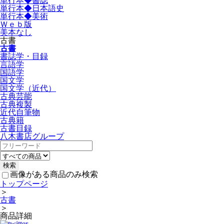
単行本◆書誌
単行本◆日本語史
単行本◆美術
Ｗｅｂ版
美本なし
古書
古書
書誌学・目録
言語学
国語学
国文学
国文学（近代）
古典芸能
古典複製
近代自筆物
古典籍
古書目録
八木書店グループ
画像がある商品のみ検索
トップページ
＞
古書
＞
商品詳細