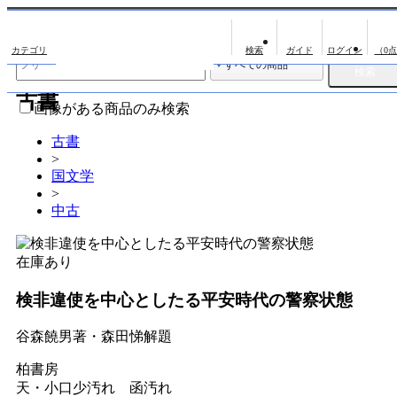
出版物
古書
（0
出版物
古書
影印資料
画像がある商品のみ検索
翻刻資料
古書
>
演劇資料
国文学
文学全集
>
中古
近代雑誌複刻資料
単行本◆文学
在庫あり
単行本◆演劇
検非違使を中心としたる平安時代の警察状態
単行本◆歴史
単行本◆書誌
谷森饒男著・森田悌解題
単行本◆日本語史
柏書房
天・小口少汚れ 函汚れ
単行本◆美術