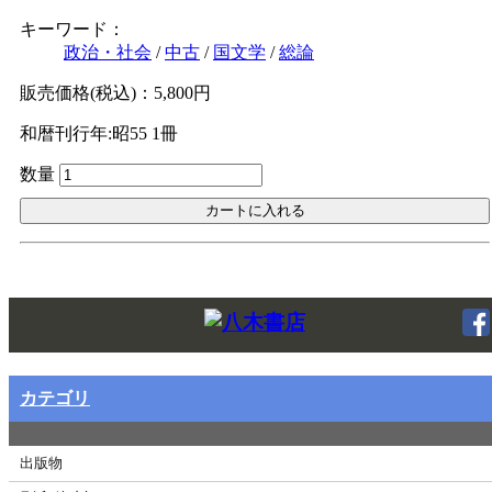
キーワード：
Ｗｅｂ版
政治・社会
/
中古
/
国文学
/
総論
美本なし
販売価格(税込)：5,800円
和暦刊行年:昭55
1冊
数量
Twitt
カテゴリ
出版物