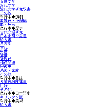
近世文学
近代文学
近代文学研究双書
その他
単行本◆演劇
歌舞伎・浄瑠璃
能・狂言
単行本◆歴史
古代交通研究
日本史研究叢書
輸入書
考古学
古代
中世
近世
近現代
補任関連
宗教史
系図・家紋
その他
単行本◆書誌
反町茂雄関連書
目録
その他
単行本◆日本語史
キリシタン版
単行本◆美術
輸入書