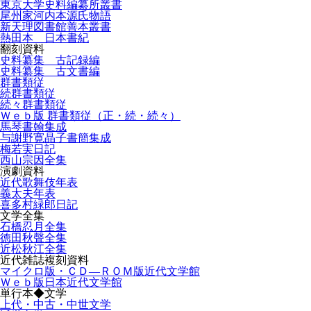
東京大学史料編纂所叢書
尾州家河内本源氏物語
新天理図書館善本叢書
熱田本 日本書紀
翻刻資料
史料纂集 古記録編
史料纂集 古文書編
群書類従
続群書類従
続々群書類従
Ｗｅｂ版 群書類従（正・続・続々）
馬琴書翰集成
与謝野寛晶子書簡集成
梅若実日記
西山宗因全集
演劇資料
近代歌舞伎年表
義太夫年表
喜多村緑郎日記
文学全集
石橋忍月全集
徳田秋聲全集
近松秋江全集
近代雑誌複刻資料
マイクロ版・ＣＤ―ＲＯＭ版近代文学館
Ｗｅｂ版日本近代文学館
単行本◆文学
上代・中古・中世文学