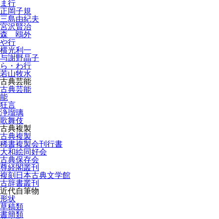
ま行
正岡子規
三島由紀夫
宮沢賢治
森 鴎外
や行
横光利一
与謝野晶子
ら・わ行
若山牧水
古典芸能
古典芸能
能
狂言
浄瑠璃
歌舞伎
古典複製
古典複製
稀書複製会刊行書
大和絵同好会
古典保存会
尊経閣叢刊
複刻日本古典文学館
古辞書叢刊
近代自筆物
形状
草稿類
書簡類