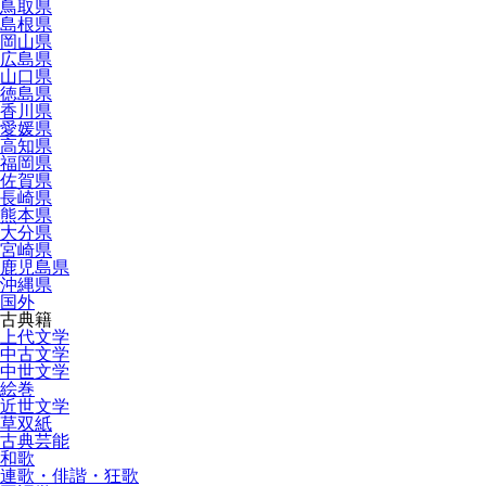
鳥取県
島根県
岡山県
広島県
山口県
徳島県
香川県
愛媛県
高知県
福岡県
佐賀県
長崎県
熊本県
大分県
宮崎県
鹿児島県
沖縄県
国外
古典籍
上代文学
中古文学
中世文学
絵巻
近世文学
草双紙
古典芸能
和歌
連歌・俳諧・狂歌