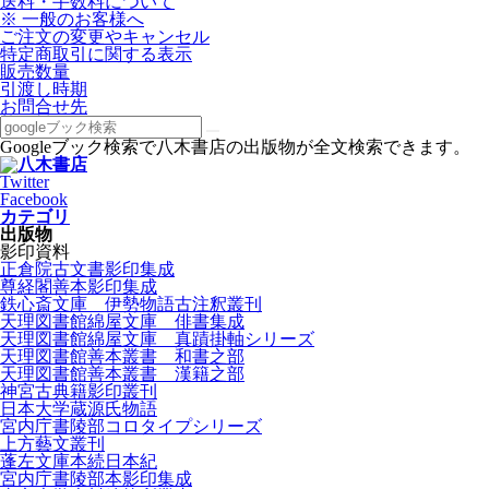
送料・手数料について
※ 一般のお客様へ
ご注文の変更やキャンセル
特定商取引に関する表示
販売数量
引渡し時期
お問合せ先
Googleブック検索で八木書店の出版物が全文検索できます。
Twitter
Facebook
カテゴリ
出版物
影印資料
正倉院古文書影印集成
尊経閣善本影印集成
鉄心斎文庫 伊勢物語古注釈叢刊
天理図書館綿屋文庫 俳書集成
天理図書館綿屋文庫 真蹟掛軸シリーズ
天理図書館善本叢書 和書之部
天理図書館善本叢書 漢籍之部
神宮古典籍影印叢刊
日本大学蔵源氏物語
宮内庁書陵部コロタイプシリーズ
上方藝文叢刊
蓬左文庫本続日本紀
宮内庁書陵部本影印集成