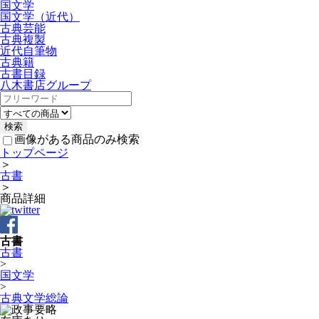
国文学
国文学（近代）
古典芸能
古典複製
近代自筆物
古典籍
古書目録
八木書店グループ
画像がある商品のみ検索
トップページ
＞
古書
＞
商品詳細
古書
古書
>
国文学
>
古典文学総論