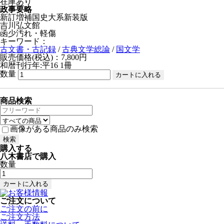
在庫あり
政事要略
新訂増補国史大系新装版
吉川弘文館
函少汚れ・軽傷
キーワード：
古文書・古記録
/
古典文学総論
/
国文学
販売価格(税込)：7,800円
和暦刊行年:平16
1冊
数量
商品検索
画像がある商品のみ検索
購入する
八木書店で購入
数量
ご注文について
ご注文の前に
ご注文方法