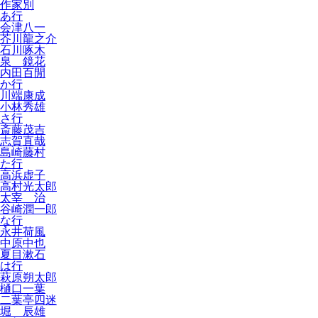
作家別
あ行
会津八一
芥川龍之介
石川啄木
泉 鏡花
内田百閒
か行
川端康成
小林秀雄
さ行
斎藤茂吉
志賀直哉
島崎藤村
た行
高浜虚子
高村光太郎
太宰 治
谷崎潤一郎
な行
永井荷風
中原中也
夏目漱石
は行
萩原朔太郎
樋口一葉
二葉亭四迷
堀 辰雄