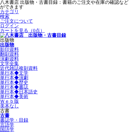
八木書店 出版物・古書目録：書籍のご注文や在庫の確認など
ができます
カテゴリ
検索
ご注文について
ログイン
カートを見る
（0点）
出版物
出版物
影印資料
翻刻資料
演劇資料
文学全集
近代雑誌複刻資料
単行本◆文学
単行本◆演劇
単行本◆歴史
単行本◆書誌
単行本◆日本語史
単行本◆美術
Ｗｅｂ版
美本なし
古書
古書
書誌学・目録
言語学
国語学