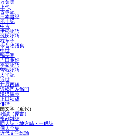
万葉集
上代
古事記
日本書紀
風土記
中古
伊勢物語
源氏物語
枕草子
今昔物語集
中世
鴨長明
吉田兼好
平家物語
曽我物語
太平記
近世
井原西鶴
近松門左衛門
滝沢馬琴
上田秋成
俳諧
国文学（近代）
雑誌（原書）
複刻雑誌
同人誌・地方誌・一般誌
個人全集
近代文学総論