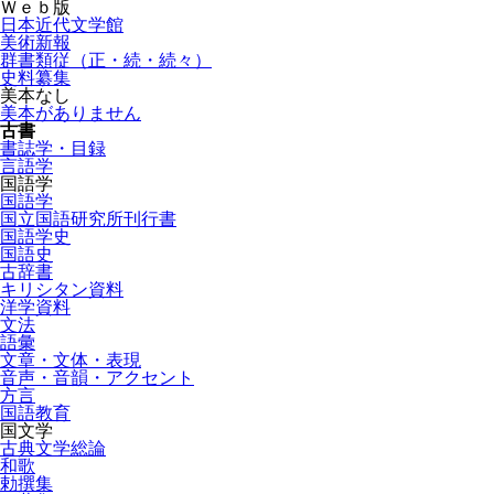
Ｗｅｂ版
日本近代文学館
美術新報
群書類従（正・続・続々）
史料纂集
美本なし
美本がありません
古書
書誌学・目録
言語学
国語学
国語学
国立国語研究所刊行書
国語学史
国語史
古辞書
キリシタン資料
洋学資料
文法
語彙
文章・文体・表現
音声・音韻・アクセント
方言
国語教育
国文学
古典文学総論
和歌
勅撰集